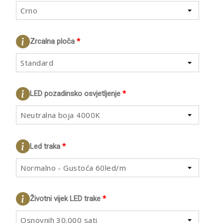
Crno
Zrcalna ploča
*
Standard
LED pozadinsko osvjetljenje
*
Neutralna boja 4000K
Led traka
*
Normalno - Gustoća 60led/m
Životni vijek LED trake
*
Osnovnih 30.000 sati