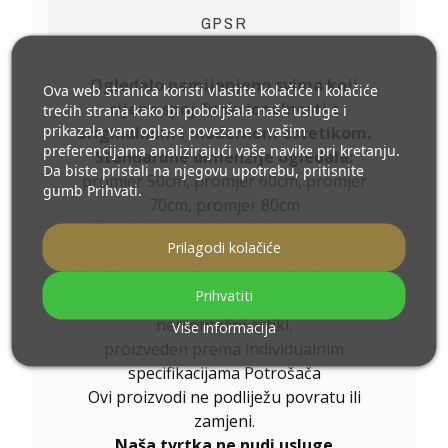
GPSR
Ogledalo namijenjeno svima koji
Ova web stranica koristi vlastite kolačiće i kolačiće
cijene spoj funkcionalnosti s
trećih strana kako bi poboljšala naše usluge i
prikazala vam oglase povezane s vašim
originalnom i modernom estetikom.
preferencijama analizirajući vaše navike pri kretanju.
Standardne dimenzije ogledala:
Da biste pristali na njegovu upotrebu, pritisnite
promjer 50cm, promjer 60cm, promjer
gumb Prihvati.
70cm, promjer 80cm
Ostale dimenzije izrađujemo prema
Prilagodi kolačiće
individualnoj narudžbi kupca
.
Ukoliko uz naručeni proizvod odaberete
Prihvatiti
dodatnu opremu
, isti postaje
nemontažni artikl,
Više informacija
proizveden prema individualnim
specifikacijama Potrošača
Ovi proizvodi ne podliježu povratu ili
zamjeni.
Naša tvrtka ne nudi usluge