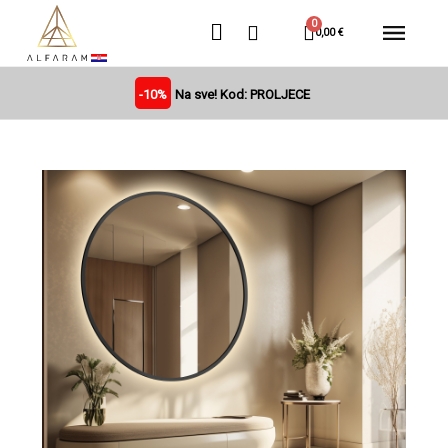
0,00 €
-10%
Na sve! Kod: PROLJECE