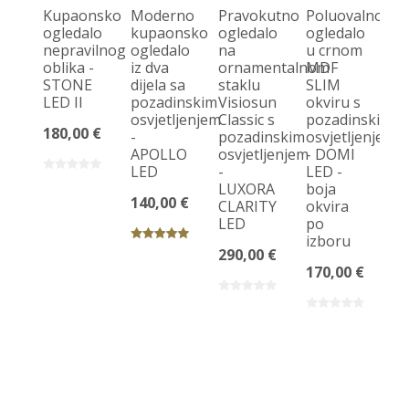
Kupaonsko
Moderno
Pravokutno
Poluovalno
ogledalo
kupaonsko
ogledalo
ogledalo
nepravilnog
ogledalo
na
u crnom
P
oblika -
iz dva
ornamentalnom
MDF
k
STONE
dijela sa
staklu
SLIM
og
LED II
pozadinskim
Visiosun
okviru s
iz
osvjetljenjem
Classic s
pozadinskim
di
180,00 €
-
pozadinskim
osvjetljenjem
po
APOLLO
osvjetljenjem
- DOMI
os
LED
-
LED -
-
LUXORA
boja
D
140,00 €
CLARITY
okvira
LE
LED
po
20
izboru
290,00 €
170,00 €