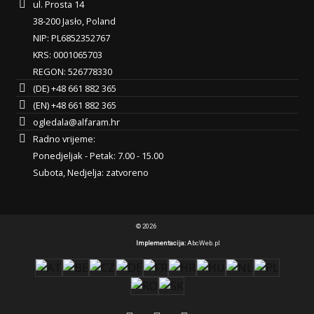
ul. Prosta 14
38-200 Jasło, Poland
NIP: PL6852352767
KRS: 0001065703
REGON: 526778330
(DE) +48 661 882 365
(EN) +48 661 882 365
ogledala@alfaram.hr
Radno vrijeme:
Ponedjeljak - Petak: 7.00 - 15.00
Subota, Nedjelja: zatvoreno
© 2026
Implementacija:
AbcWeb.pl