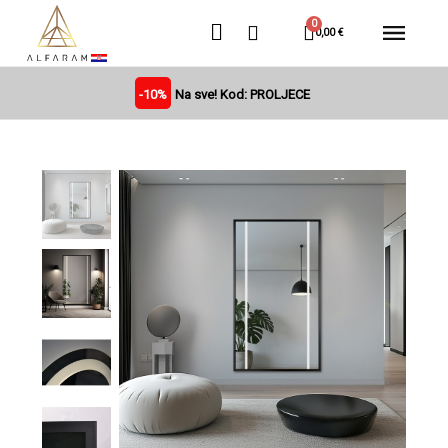
0,00 €
-10%
Na sve! Kod: PROLJECE