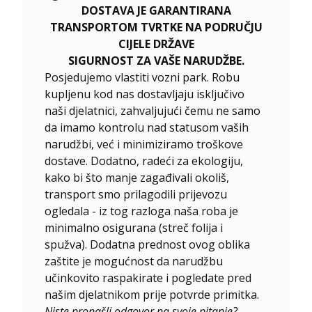
DOSTAVA JE GARANTIRANA
TRANSPORTOM TVRTKE NA PODRUČJU
CIJELE DRŽAVE
SIGURNOST ZA VAŠE NARUDŽBE.
Posjedujemo vlastiti vozni park. Robu
kupljenu kod nas dostavljaju isključivo
naši djelatnici, zahvaljujući čemu ne samo
da imamo kontrolu nad statusom vaših
narudžbi, već i minimiziramo troškove
dostave. Dodatno, radeći za ekologiju,
kako bi što manje zagađivali okoliš,
transport smo prilagodili prijevozu
ogledala - iz tog razloga naša roba je
minimalno osigurana (streč folija i
spužva). Dodatna prednost ovog oblika
zaštite je mogućnost da narudžbu
učinkovito raspakirate i pogledate pred
našim djelatnikom prije potvrde primitka.
Niste pronašli odgovor na svoje pitanje?