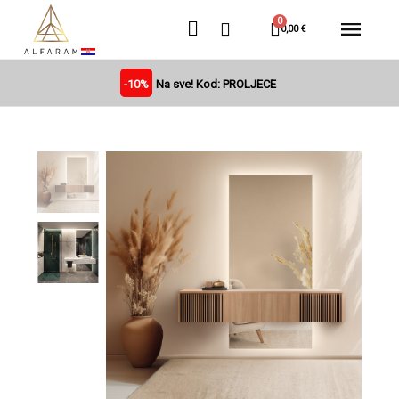
0,00 €
-10%
Na sve! Kod: PROLJECE