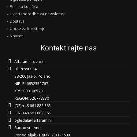
Politika kolačića
Uvjeti i odredbe za newsletter
Dostava
Upute za korištenje
Noviteti
Kontaktirajte nas
Alfaram sp. z o.o.
ul. Prosta 14
38-200 Jasło, Poland
NIP: PL6852352767
KRS: 0001065703
REGON: 526778330
(DE) +48 661 882 365
(EN) +48 661 882 365
ogledala@alfaram.hr
Radno vrijeme:
Ponedjeljak - Petak: 7.00 - 15.00