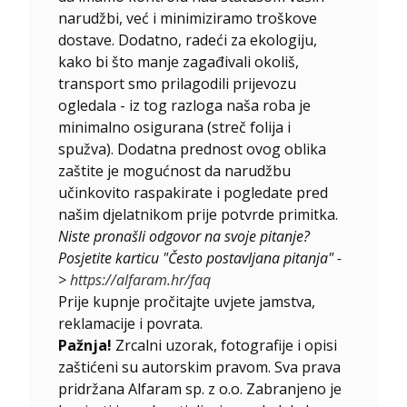
narudžbi, već i minimiziramo troškove
dostave. Dodatno, radeći za ekologiju,
kako bi što manje zagađivali okoliš,
transport smo prilagodili prijevozu
ogledala - iz tog razloga naša roba je
minimalno osigurana (streč folija i
spužva). Dodatna prednost ovog oblika
zaštite je mogućnost da narudžbu
učinkovito raspakirate i pogledate pred
našim djelatnikom prije potvrde primitka.
Niste pronašli odgovor na svoje pitanje?
Posjetite karticu "Često postavljana pitanja" -
>
https://alfaram.hr/faq
Prije kupnje pročitajte uvjete jamstva,
reklamacije i povrata.
Pažnja!
Zrcalni uzorak, fotografije i opisi
zaštićeni su autorskim pravom. Sva prava
pridržana Alfaram sp. z o.o. Zabranjeno je