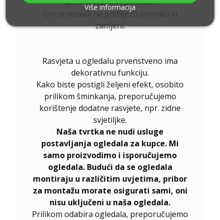
specifikacijama Potrošača
Više informacija
Ovi proizvodi ne podliježu povratu ili
zamjeni.
Rasvjeta u ogledalu prvenstveno ima
dekorativnu funkciju.
Kako biste postigli željeni efekt, osobito
prilikom šminkanja, preporučujemo
korištenje dodatne rasvjete, npr. zidne
svjetiljke.
Naša tvrtka ne nudi usluge
postavljanja ogledala za kupce. Mi
samo proizvodimo i isporučujemo
ogledala. Budući da se ogledala
montiraju u različitim uvjetima, pribor
za montažu morate osigurati sami, oni
nisu uključeni u naša ogledala.
Prilikom odabira ogledala, preporučujemo