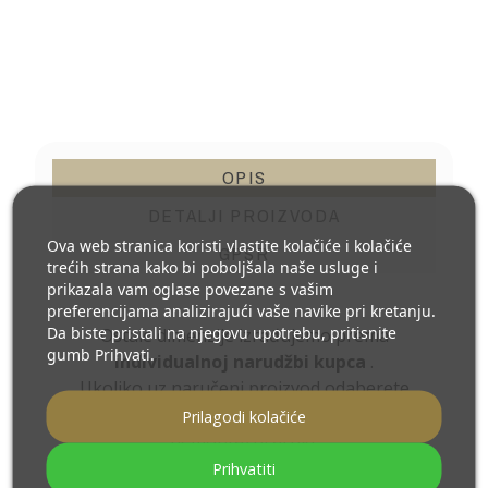
OPIS
DETALJI PROIZVODA
Ova web stranica koristi vlastite kolačiće i kolačiće
GPSR
trećih strana kako bi poboljšala naše usluge i
prikazala vam oglase povezane s vašim
preferencijama analizirajući vaše navike pri kretanju.
Da biste pristali na njegovu upotrebu, pritisnite
Ostale dimenzije izrađujemo prema
gumb Prihvati.
individualnoj narudžbi kupca
.
Ukoliko uz naručeni proizvod odaberete
dodatnu opremu
, isti postaje
Prilagodi kolačiće
nemontažni artikl,
proizvedeni prema individualnim
Prihvatiti