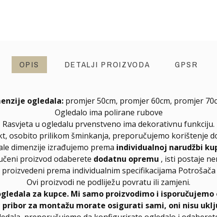
OPIS
DETALJI PROIZVODA
GPSR
enzije ogledala:
promjer 50cm, promjer 60cm, promjer 70
Ogledalo ima polirane rubove
Rasvjeta u ogledalu prvenstveno ima dekorativnu funkciju.
ekt, osobito prilikom šminkanja, preporučujemo korištenje dod
ale dimenzije izrađujemo prema
individualnoj narudžbi ku
učeni proizvod odaberete
dodatnu opremu
, isti postaje n
proizvedeni prema individualnim specifikacijama Potrošača
Ovi proizvodi ne podliježu povratu ili zamjeni.
ogledala za kupce. Mi samo proizvodimo i isporučujemo 
, pribor za montažu morate osigurati sami, oni nisu uklj
ledala, preporučujemo da konfigurirate ogledalo i odabere