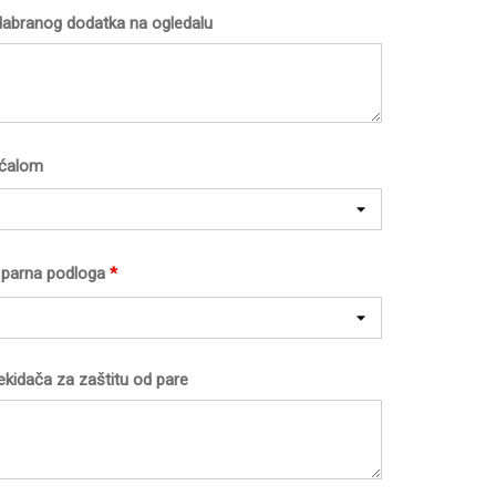
dabranog dodatka na ogledalu
ećalom
li parna podloga
*
ekidača za zaštitu od pare