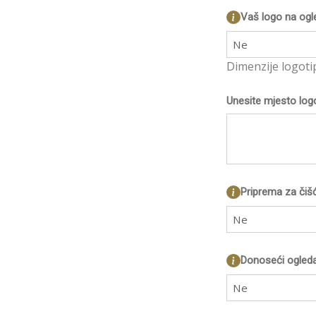
Vaš logo na ogl
Ne
Dimenzije logoti
Unesite mjesto log
Priprema za čiš
Ne
Donoseći ogleda
Ne