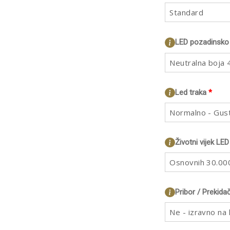
Standard
LED pozadinsko 
Neutralna boja
Led traka
*
Normalno - Gus
Životni vijek LED
Osnovnih 30.000
Pribor / Prekida
Ne - izravno na