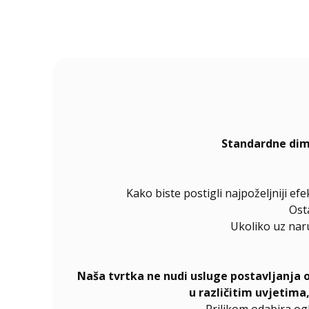
Standardne dim
Kako biste postigli najpoželjniji ef
Ost
Ukoliko uz nar
Naša tvrtka ne nudi usluge postavljanja 
u različitim uvjetima
Prilikom odabira og