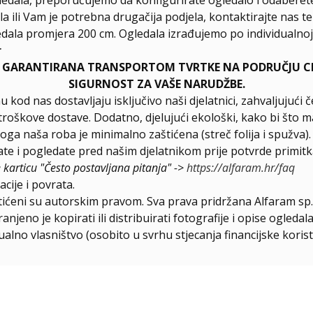
la ili Vam je potrebna drugačija podjela, kontaktirajte nas t
dala promjera 200 cm. Ogledala izrađujemo po individualnoj 
r
E GARANTIRANA TRANSPORTOM TVRTKE NA PODRUČJU CIJ
SIGURNOST ZA VAŠE NARUDŽBE.
u kod nas dostavljaju isključivo naši djelatnici, zahvaljuju
roškove dostave. Dodatno, djelujući ekološki, kako bi što ma
loga naša roba je minimalno zaštićena (streč folija i spužva)
e i pogledate pred našim djelatnikom prije potvrde primitk
e karticu "Često postavljana pitanja" ->
https://alfaram.hr/faq
cije i povrata.
štićeni su autorskim pravom. Sva prava pridržana Alfaram sp. 
njeno je kopirati ili distribuirati fotografije i opise ogled
ualno vlasništvo (osobito u svrhu stjecanja financijske korist