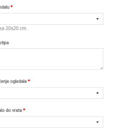
edalu
*
pa 20x20 cm.
otipa
ćenje ogledala
*
lo do vrata
*