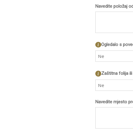
Navedite položaj o
Ogledalo s pov
Ne
Zaštitna folija i
Ne
Navedite mjesto pr