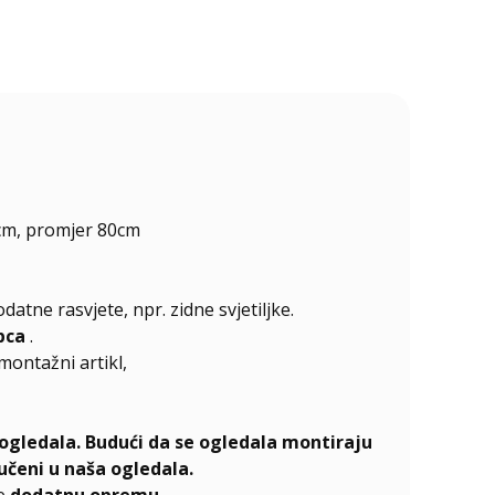
cm, promjer 80cm
atne rasvjete, npr. zidne svjetiljke.
pca
.
emontažni artikl,
ogledala. Budući da se ogledala montiraju
učeni u naša ogledala.
te
dodatnu opremu
.