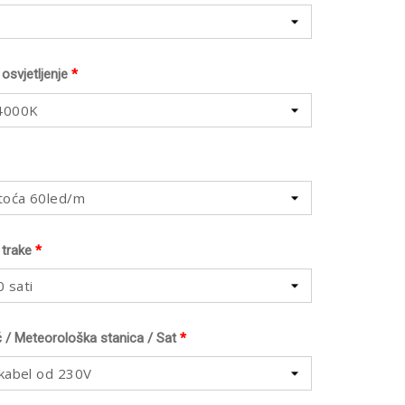
osvjetljenje
*
 4000K
toća 60led/m
 trake
*
 sati
č / Meteorološka stanica / Sat
*
 kabel od 230V