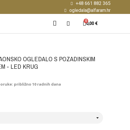
+48 661 882 365
ogledala@alfaram.hr
0,00 €
AONSKO OGLEDALO S POZADINSKIM
M - LED KRUG
poruke: približno 10 radnih dana