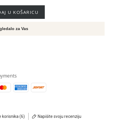
AJ U KOŠARICU
gledalo za Vas
ayments
e korisnika (6)
Napišite svoju recenziju