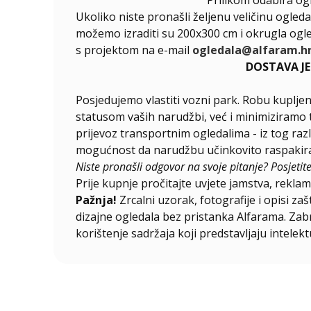
Ukoliko niste pronašli željenu veličinu ogleda
možemo izraditi su 200x300 cm i okrugla ogle
s projektom na e-mail
ogledala@alfaram.h
DOSTAVA J
Posjedujemo vlastiti vozni park. Robu kupljen
statusom vaših narudžbi, već i minimiziramo t
prijevoz transportnim ogledalima - iz tog raz
mogućnost da narudžbu učinkovito raspakirat
Niste pronašli odgovor na svoje pitanje? Posjetit
Prije kupnje pročitajte uvjete jamstva, reklama
Pažnja!
Zrcalni uzorak, fotografije i opisi za
dizajne ogledala bez pristanka Alfarama. Zabra
korištenje sadržaja koji predstavljaju intelekt