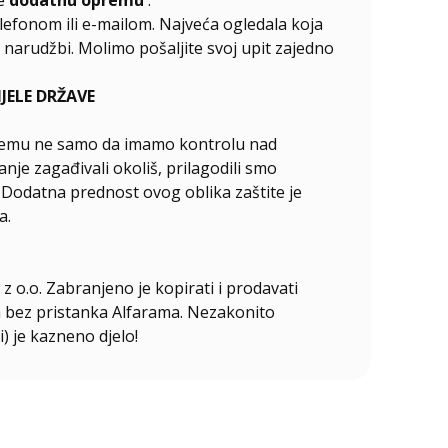
elefonom ili e-mailom. Najveća ogledala koja
narudžbi. Molimo pošaljite svoj upit zajedno
ELE DRŽAVE
ći čemu ne samo da imamo kontrolu nad
nje zagađivali okoliš, prilagodili smo
. Dodatna prednost ovog oblika zaštite je
a.
z o.o. Zabranjeno je kopirati i prodavati
ala bez pristanka Alfarama. Nezakonito
i) je kazneno djelo!