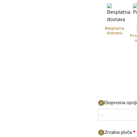
Besplatna
dostava
Pro
o
Ekspresna opcij
-
Zrcalna ploča
*