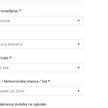
osvjetljenje
*
 4000K
toća 60led/m
 trake
*
 sati
č / Meteorološka stanica / Sat
*
 kabel od 230V
dabranog dodatka na ogledalu