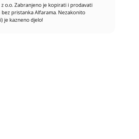
z o.o. Zabranjeno je kopirati i prodavati
ala bez pristanka Alfarama. Nezakonito
i) je kazneno djelo!