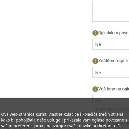
Ogledalo s pov
Ne
Zaštitna folija i
Ne
Vaš logo na ogl
Ne
Dimenzije logoti
Ova web stranica koristi vlastite kolačiće i kolačiće trećih strana
kako bi poboljšala naše usluge i prikazala vam oglase povezane s
Unesite mjesto log
vašim preferencijama analizirajući vaše navike pri kretanju. Da