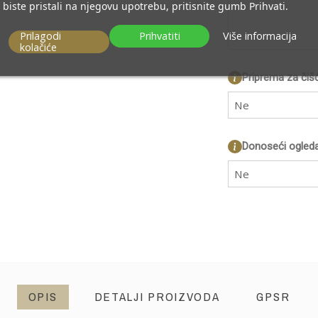
biste pristali na njegovu upotrebu, pritisnite gumb Prihvati.
Prilagodi
Prihvatiti
Više informacija
kolačiće
Priprema za čiš
Ne
Donoseći ogleda
Ne
OPIS
DETALJI PROIZVODA
GPSR