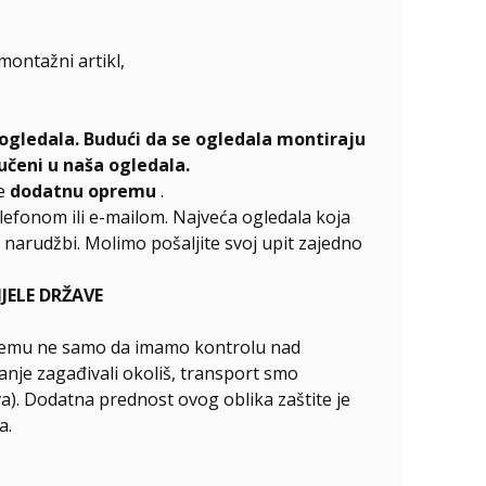
emontažni artikl,
ogledala. Budući da se ogledala montiraju
učeni u naša ogledala.
te
dodatnu opremu
.
elefonom ili e-mailom. Najveća ogledala koja
narudžbi. Molimo pošaljite svoj upit zajedno
ELE DRŽAVE
ći čemu ne samo da imamo kontrolu nad
anje zagađivali okoliš, transport smo
va). Dodatna prednost ovog oblika zaštite je
a.