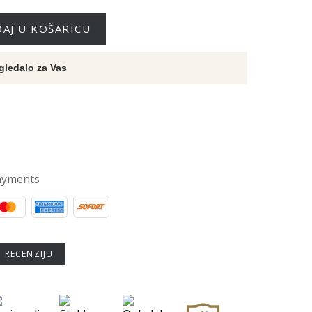
AJ U KOŠARICU
gledalo za Vas
ayments
U RECENZIJU