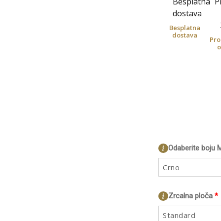
Besplatna
dostava
Pro
o
Odaberite boju 
Crno
Zrcalna ploča
*
Standard