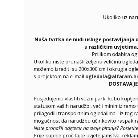
Ukoliko uz nar
Naša tvrtka ne nudi usluge postavljanja 
u različitim uvjetima
Prilikom odabira og
Ukoliko niste pronašli željenu veličinu ogleda
možemo izraditi su 200x300 cm i okrugla ogle
s projektom na e-mail
ogledala@alfaram.h
DOSTAVA J
Posjedujemo vlastiti vozni park. Robu kupljen
statusom vaših narudžbi, već i minimiziramo 
prilagodili transportnim ogledalima - iz tog 
mogućnost da narudžbu učinkovito raspakirat
Niste pronašli odgovor na svoje pitanje? Posjetit
Prije kupnje pročitajte uvjete jamstva, reklama