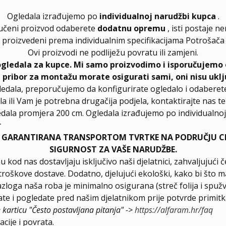
Ogledala izrađujemo po
individualnoj narudžbi kupca
.
učeni proizvod odaberete
dodatnu opremu
, isti postaje n
proizvedeni prema individualnim specifikacijama Potrošača
Ovi proizvodi ne podliježu povratu ili zamjeni.
ogledala za kupce. Mi samo proizvodimo i isporučujemo 
, pribor za montažu morate osigurati sami, oni nisu uklj
ledala, preporučujemo da konfigurirate ogledalo i odabere
la ili Vam je potrebna drugačija podjela, kontaktirajte nas t
dala promjera 200 cm. Ogledala izrađujemo po individualnoj 
r
E GARANTIRANA TRANSPORTOM TVRTKE NA PODRUČJU CIJ
SIGURNOST ZA VAŠE NARUDŽBE.
u kod nas dostavljaju isključivo naši djelatnici, zahvaljuju
troškove dostave. Dodatno, djelujući ekološki, kako bi što m
razloga naša roba je minimalno osigurana (streč folija i spuž
e i pogledate pred našim djelatnikom prije potvrde primitk
e karticu "Često postavljana pitanja" ->
https://alfaram.hr/faq
cije i povrata.