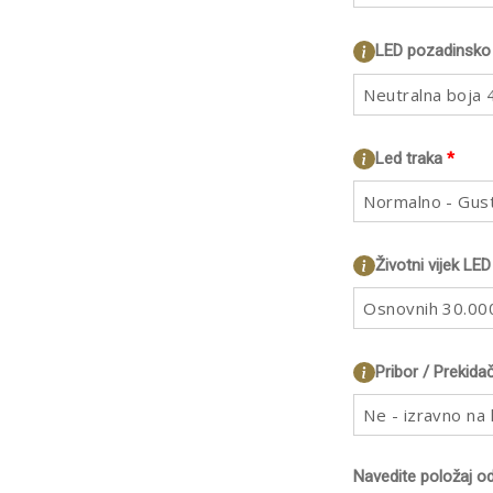
LED pozadinsko 
Neutralna boja
Led traka
*
Normalno - Gus
Životni vijek LED
Osnovnih 30.000
Pribor / Prekida
Ne - izravno na
Navedite položaj o