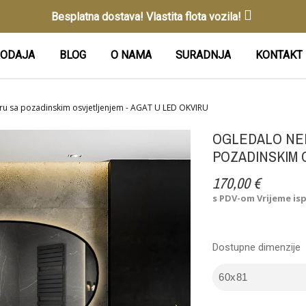
Besplatna dostava! Vlastita flota vozila!
ODAJA
BLOG
O NAMA
SURADNJA
KONTAKT
iru sa pozadinskim osvjetljenjem - AGAT U LED OKVIRU
OGLEDALO NEP
POZADINSKIM 
170,00 €
s PDV-om
Vrijeme is
Dostupne dimenzije