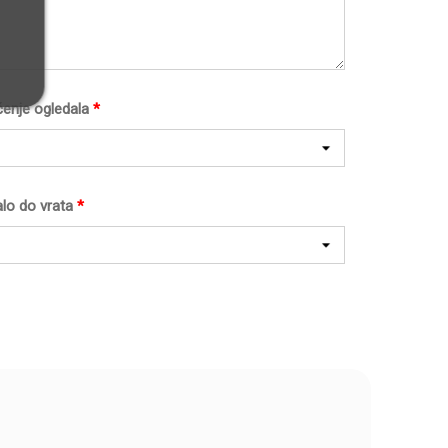
ćenje ogledala
*
lo do vrata
*