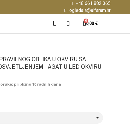
+48 661 882 365
ogledala@alfaram.hr
0,00 €
RAVILNOG OBLIKA U OKVIRU SA
OSVJETLJENJEM - AGAT U LED OKVIRU
poruke: približno 10 radnih dana