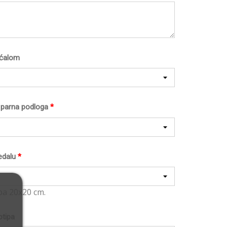
ećalom
li parna podloga
*
edalu
*
pa 20x20 cm.
otipa