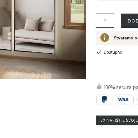
DOD
Stvaramo o
Dostupno
100% secure p
NAPIŠITE SVOJ