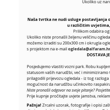
Ukoliko uz nar
Naša tvrtka ne nudi usluge postavljanja 
u različitim uvjetima
Prilikom odabira og
Ukoliko niste pronašli željenu veličinu ogleda
možemo izraditi su 200x300 cm i okrugla ogle
s projektom na e-mail
ogledala@alfaram.h
DOSTAVA J
Posjedujemo vlastiti vozni park. Robu kupljen
statusom vaših narudžbi, već i minimiziramo 
prilagodili prijevozu ogledala - iz tog razlog
mogućnost da narudžbu učinkovito raspakirat
Niste pronašli odgovor na svoje pitanje? Posjetit
Prije kupnje pročitajte uvjete jamstva, reklama
Pažnja!
Zrcalni uzorak, fotografije i opisi za