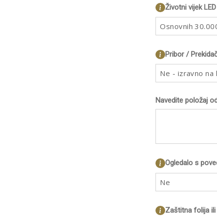
Životni vijek LED
Osnovnih 30.000
Pribor / Prekida
Ne - izravno na
Navedite položaj o
Ogledalo s pov
Ne
Zaštitna folija i