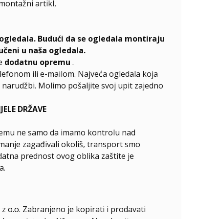
emontažni artikl,
ogledala. Budući da se ogledala montiraju
učeni u naša ogledala.
te
dodatnu opremu
.
elefonom ili e-mailom. Najveća ogledala koja
narudžbi. Molimo pošaljite svoj upit zajedno
ELE DRŽAVE
ći čemu ne samo da imamo kontrolu nad
manje zagađivali okoliš, transport smo
odatna prednost ovog oblika zaštite je
a.
z o.o. Zabranjeno je kopirati i prodavati