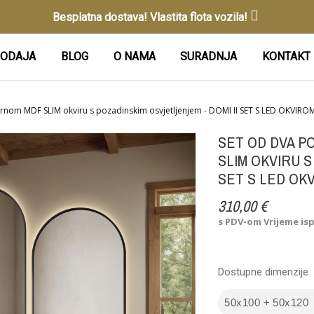
Besplatna dostava! Vlastita flota vozila!
ODAJA
BLOG
O NAMA
SURADNJA
KONTAKT
crnom MDF SLIM okviru s pozadinskim osvjetljenjem - DOMI II SET S LED OKVIRO
SET OD DVA P
SLIM OKVIRU S
SET S LED OK
310,00 €
s PDV-om
Vrijeme is
Dostupne dimenzije