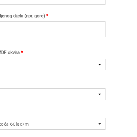
jenog dijela (npr. gore)
*
MDF okvira
*
toća 60led/m