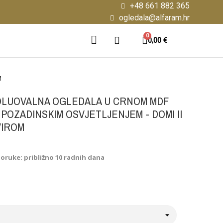
+48 661 882 365
ogledala@alfaram.hr
0,00 €
M
OLUOVALNA OGLEDALA U CRNOM MDF
 POZADINSKIM OSVJETLJENJEM - DOMI II
VIROM
poruke: približno 10 radnih dana