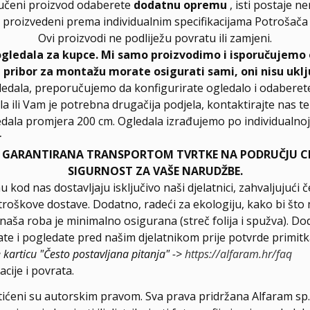
učeni proizvod odaberete
dodatnu opremu
, isti postaje n
proizvedeni prema individualnim specifikacijama Potrošača
Ovi proizvodi ne podliježu povratu ili zamjeni.
ogledala za kupce. Mi samo proizvodimo i isporučujemo 
, pribor za montažu morate osigurati sami, oni nisu uklj
ledala, preporučujemo da konfigurirate ogledalo i odabere
la ili Vam je potrebna drugačija podjela, kontaktirajte nas t
dala promjera 200 cm. Ogledala izrađujemo po individualnoj 
r
E GARANTIRANA TRANSPORTOM TVRTKE NA PODRUČJU CIJ
SIGURNOST ZA VAŠE NARUDŽBE.
u kod nas dostavljaju isključivo naši djelatnici, zahvaljuju
troškove dostave. Dodatno, radeći za ekologiju, kako bi što 
a naša roba je minimalno osigurana (streč folija i spužva). D
e i pogledate pred našim djelatnikom prije potvrde primitk
e karticu "Često postavljana pitanja" ->
https://alfaram.hr/faq
cije i povrata.
štićeni su autorskim pravom. Sva prava pridržana Alfaram sp. 