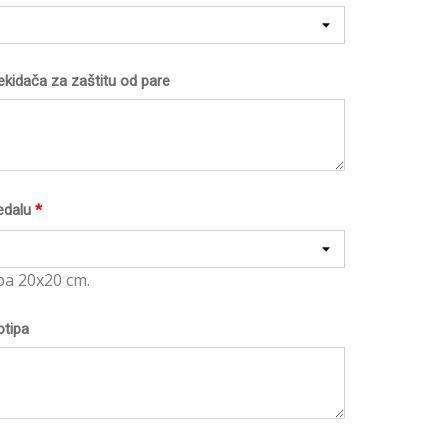
ekidača za zaštitu od pare
edalu
*
pa 20x20 cm.
otipa