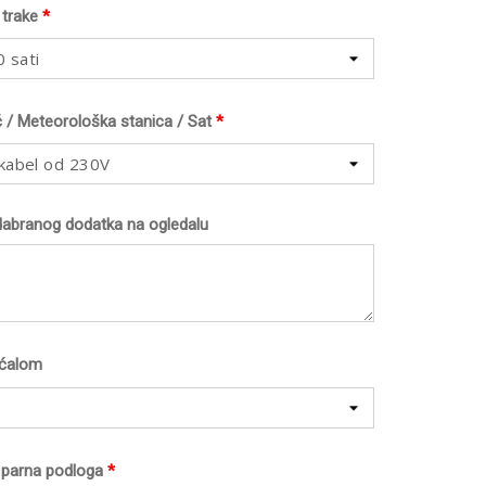
 trake
*
 sati
č / Meteorološka stanica / Sat
*
 kabel od 230V
dabranog dodatka na ogledalu
ećalom
li parna podloga
*