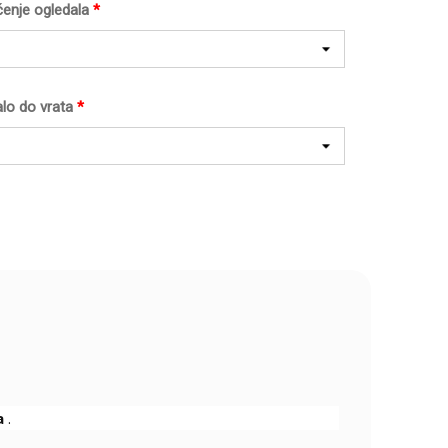
ćenje ogledala
*
lo do vrata
*
a
.