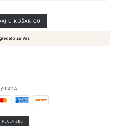
AJ U KOŠARICU
gledalo za Vas
ayments
U RECENZIJU