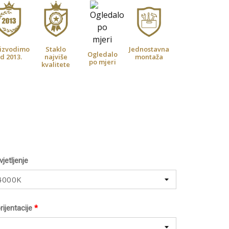
izvodimo
Staklo
Jednostavna
Ogledalo
d 2013.
najviše
montaža
po mjeri
kvalitete
jetljenje
 4000K
rijentacije
*