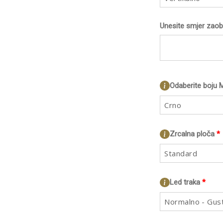
Unesite smjer zaobl
Odaberite boju 
Crno
Zrcalna ploča
*
Standard
Led traka
*
Normalno - Gus