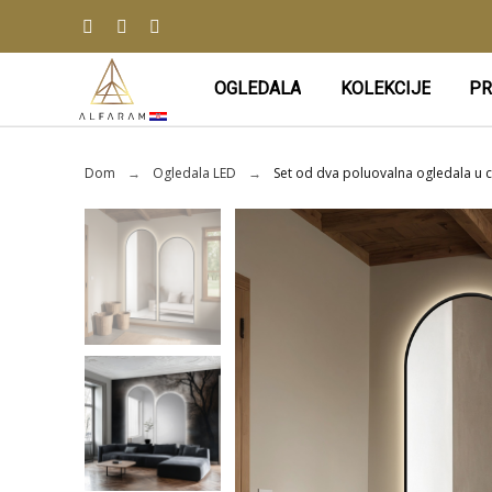
OGLEDALA
KOLEKCIJE
PR
Dom
Ogledala LED
Set od dva poluovalna ogledala u 