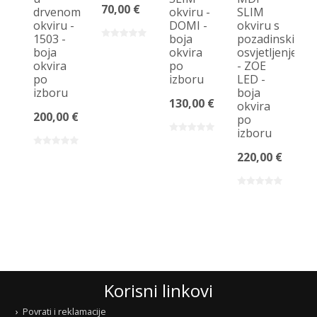
og
70,00 €
drvenom
okviru -
SLIM
o
okviru -
DOMI -
okviru s
ob
1503 -
boja
pozadinskim
A
boja
okvira
osvjetljenjem
okvira
po
- ZOE
90
po
izboru
LED -
izboru
boja
130,00 €
okvira
200,00 €
po
izboru
220,00 €
Korisni linkovi
Povrati i reklamacije