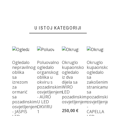
U ISTOJ KATEGORIJI
Ogledalo
Poluovalno
Okruglo
Okruglo
nepravilnog
ogledalo
kupaonsko
kupaonsko
oblika
organskog
ogledalo
ogledalo
O
sa
oblika u
iz dva
sa
og
izrezom
okviru s
dijela sa
zakošenim
s
za
pozadinskim
WIRO
stranicama
po
ormarić
osvjetljenjem
LED
sa
os
sa
- AURO
pozadinskim
pozadinskim
-
pozadinskim
U LED
osvjetljenjem
osvjetljenjem
O
osvjetljenjem
OKVIRU
-
L
250,00 €
- JASPIS
1
CAPELLA