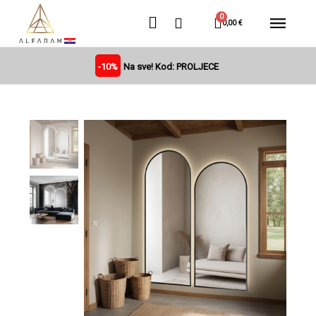
0,00 €
-10%
Na sve! Kod: PROLJECE