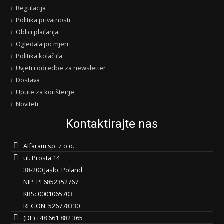
Regulacija
Politika privatnosti
Oblici plaćanja
Ogledala po mjeri
Politika kolačića
Uvjeti i odredbe za newsletter
Dostava
Upute za korištenje
Noviteti
Kontaktirajte nas
Alfaram sp. z o.o.
ul. Prosta 14
38-200 Jasło, Poland
NIP: PL6852352767
KRS: 0001065703
REGON: 526778330
(DE) +48 661 882 365