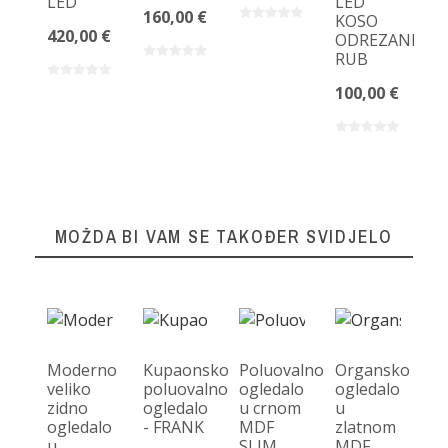
14
LED
LED
160,00 €
KOSO
420,00 €
ODREZANI
RUB
100,00 €
MOŽDA BI VAM SE TAKOĐER SVIDJELO
Moderno
Kupaonsko
Poluovalno
Organsko
veliko
poluovalno
ogledalo
ogledalo
zidno
ogledalo
u crnom
u
ogledalo
- FRANK
MDF
zlatnom
U
u
SLIM
MDF