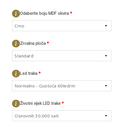
Odaberite boju MDF okvira
*
Crno
Zrcalna ploča
*
Standard
Led traka
*
Normalno - Gustoća 60led/m
Životni vijek LED trake
*
Osnovnih 30.000 sati