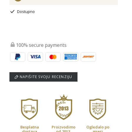
Dostupno
100% secure payments
NAPIŠITE SVOJU RECENZIJU
Besplatna
Proizvodimo
Ogledalo po
dostava
od 2013.
mjeri