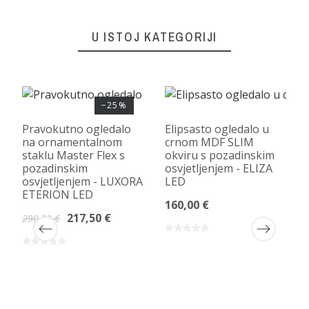
U ISTOJ KATEGORIJI
−25%
Pravokutno ogledalo
Elipsasto ogledalo u
na ornamentalnom
crnom MDF SLIM
staklu Master Flex s
okviru s pozadinskim
pozadinskim
osvjetljenjem - ELIZA
osvjetljenjem - LUXORA
LED
ETERION LED
160,00 €
217,50 €
290,00 €