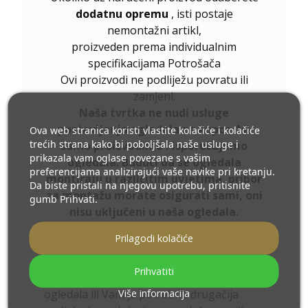
dodatnu opremu
, isti postaje
nemontažni artikl,
proizveden prema individualnim
specifikacijama Potrošača
Ovi proizvodi ne podliježu povratu ili
zamjeni.
Naša tvrtka ne nudi usluge
postavljanja ogledala za kupce. Mi
Ova web stranica koristi vlastite kolačiće i kolačiće
trećih strana kako bi poboljšala naše usluge i
samo proizvodimo i isporučujemo
prikazala vam oglase povezane s vašim
ogledala. Budući da se ogledala
preferencijama analizirajući vaše navike pri kretanju.
montiraju u različitim uvjetima, pribor
Da biste pristali na njegovu upotrebu, pritisnite
za montažu morate osigurati sami, oni
gumb Prihvati.
nisu uključeni u naša ogledala.
Prilikom odabira ogledala, preporučujemo
Prilagodi kolačiće
da konfigurirate ogledalo i odaberete
dodatnu opremu
.
Prihvatiti
Ukoliko niste pronašli željenu veličinu
Više informacija
ogledala ili Vam je potrebna drugačija