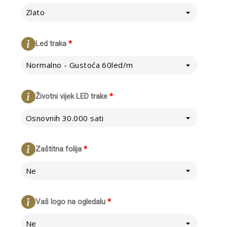
Zlato
Led traka
*
Normalno - Gustoća 60led/m
Životni vijek LED trake
*
Osnovnih 30.000 sati
Zaštitna folija
*
Ne
Vaš logo na ogledalu
*
Ne