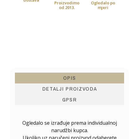
dostava
Proizvodimo
Ogledalo po
od 2013.
mjeri
OPIS
DETALJI PROIZVODA
GPSR
Ogledalo se izrađuje prema individualnoj
narudžbi kupca.
Ukoliko uz naručeni proizvod odaberete