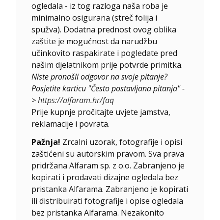
ogledala - iz tog razloga naša roba je
minimalno osigurana (streč folija i
spužva). Dodatna prednost ovog oblika
zaštite je mogućnost da narudžbu
učinkovito raspakirate i pogledate pred
našim djelatnikom prije potvrde primitka.
Niste pronašli odgovor na svoje pitanje?
Posjetite karticu "Često postavljana pitanja" -
>
https://alfaram.hr/faq
Prije kupnje pročitajte uvjete jamstva,
reklamacije i povrata.
Pažnja!
Zrcalni uzorak, fotografije i opisi
zaštićeni su autorskim pravom. Sva prava
pridržana Alfaram sp. z o.o. Zabranjeno je
kopirati i prodavati dizajne ogledala bez
pristanka Alfarama. Zabranjeno je kopirati
ili distribuirati fotografije i opise ogledala
bez pristanka Alfarama. Nezakonito