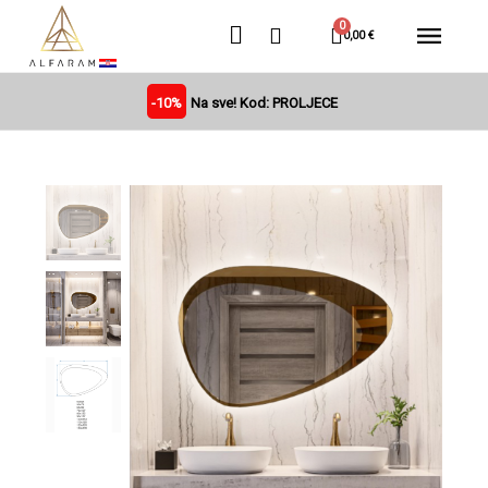
0,00 €
-10%
Na sve! Kod: PROLJECE