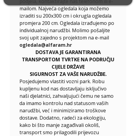
podjela, kontaktirajte nas telefonom ili e-
mailom. Najveća ogledala koja možemo
izraditi su 200x300 cm i okrugla ogledala
promjera 200 cm. Ogledala izrađujemo po
individualnoj narudžbi. Molimo pošaljite
svoj upit zajedno s projektom na e-mail
ogledala@alfaram.hr
DOSTAVA JE GARANTIRANA
TRANSPORTOM TVRTKE NA PODRUČJU
CIJELE DRŽAVE
SIGURNOST ZA VAŠE NARUDŽBE.
Posjedujemo vlastiti vozni park. Robu
kupljenu kod nas dostavljaju isključivo
naši djelatnici, zahvaljujući čemu ne samo
da imamo kontrolu nad statusom vaših
narudžbi, već i minimiziramo troškove
dostave. Dodatno, radeći za ekologiju,
kako bi što manje zagađivali okoliš,
transport smo prilagodili prijevozu