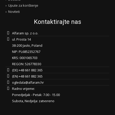
Upute za korištenje
Noviteti
Kontaktirajte nas
Alfaram sp. z o.o.
ul. Prosta 14
38-200 Jasło, Poland
NIP: PL6852352767
KRS: 0001065703
REGON: 526778330
(DE) +48 661 882 365
(EN) +48 661 882 365
ogledala@alfaram.hr
Radno vrijeme:
Ponedjeljak - Petak: 7.00 - 15.00
Subota, Nedjelja: zatvoreno