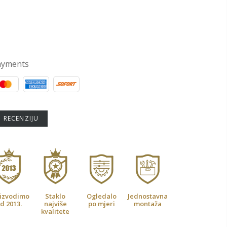
ayments
U RECENZIJU
izvodimo
Staklo
Ogledalo
Jednostavna
d 2013.
najviše
po mjeri
montaža
kvalitete