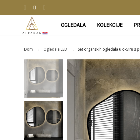
OGLEDALA
KOLEKCIJE
PR
Dom
Ogledala LED
Set organskih ogledala u okviru s