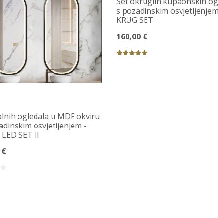
Set okruglih kupaonskih og
s pozadinskim osvjetljenjem
KRUG SET
160,00 €
alnih ogledala u MDF okviru
adinskim osvjetljenjem -
LED SET II
 €