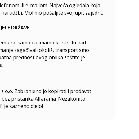
elefonom ili e-mailom. Najveća ogledala koja
narudžbi. Molimo pošaljite svoj upit zajedno
ELE DRŽAVE
ći čemu ne samo da imamo kontrolu nad
manje zagađivali okoliš, transport smo
odatna prednost ovog oblika zaštite je
a.
z o.o. Zabranjeno je kopirati i prodavati
ala bez pristanka Alfarama. Nezakonito
i) je kazneno djelo!