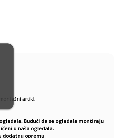
emontažni artikl,
ogledala. Budući da se ogledala montiraju
učeni u naša ogledala.
te
dodatnu opremu
.