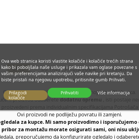
Ova web stranica koristi vlastite kolačiće i kolačiće trećih strana
kako bi poboljšala naše usluge i prikazala vam oglase povezane s
OPIS
DETALJI PROIZVODA
GPSR
vašim preferencijama analizirajući vaše navike pri kretanju. Da
biste pristali na njegovu upotrebu, pritisnite gumb Prihvati.
Ogledalo se izrađuje prema individualnoj narudžbi kupca.
Prilagodi
Prihvatiti
Više informacija
kolačiće
učeni proizvod odaberete
dodatnu opremu
, isti postaje n
proizvedeni prema individualnim specifikacijama Potrošača
Ovi proizvodi ne podliježu povratu ili zamjeni.
ogledala za kupce. Mi samo proizvodimo i isporučujemo 
, pribor za montažu morate osigurati sami, oni nisu uklj
ledala, preporučujemo da konfigurirate ogledalo i odabere