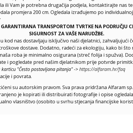
la ili Vam je potrebna drugačija podjela, kontaktirajte nas t
dala promjera 200 cm. Ogledala izrađujemo po individualnoj 
r
E GARANTIRANA TRANSPORTOM TVRTKE NA PODRUČJU CIJ
SIGURNOST ZA VAŠE NARUDŽBE.
u kod nas dostavljaju isključivo naši djelatnici, zahvaljuju
troškove dostave. Dodatno, radeći za ekologiju, kako bi što 
a naša roba je minimalno osigurana (streč folija i spužva). D
e i pogledate pred našim djelatnikom prije potvrde primitk
e karticu "Često postavljana pitanja" ->
https://alfaram.hr/faq
cije i povrata.
štićeni su autorskim pravom. Sva prava pridržana Alfaram sp. 
njeno je kopirati ili distribuirati fotografije i opise ogled
ualno vlasništvo (osobito u svrhu stjecanja financijske korist