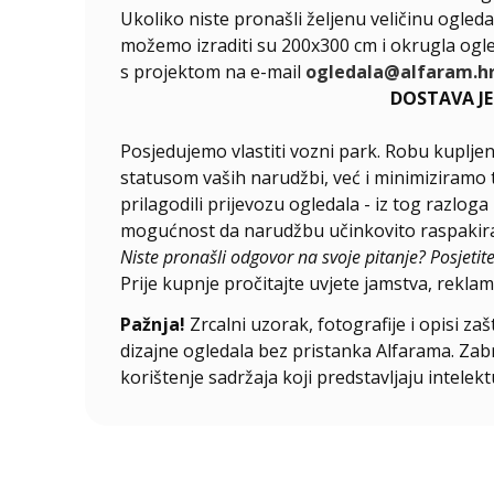
Ukoliko niste pronašli željenu veličinu ogleda
možemo izraditi su 200x300 cm i okrugla ogle
s projektom na e-mail
ogledala@alfaram.h
DOSTAVA J
Posjedujemo vlastiti vozni park. Robu kupljen
statusom vaših narudžbi, već i minimiziramo 
prilagodili prijevozu ogledala - iz tog razlog
mogućnost da narudžbu učinkovito raspakirat
Niste pronašli odgovor na svoje pitanje? Posjetit
Prije kupnje pročitajte uvjete jamstva, reklama
Pažnja!
Zrcalni uzorak, fotografije i opisi za
dizajne ogledala bez pristanka Alfarama. Zabra
korištenje sadržaja koji predstavljaju intelekt