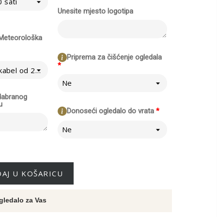
 sati
Unesite mjesto logotipa
/ Meteorološka
Priprema za čišćenje ogledala
*
Ne - izravno na kabel od 230V
Ne
odabranog
u
Donoseći ogledalo do vrata
*
Ne
AJ U KOŠARICU
gledalo za Vas