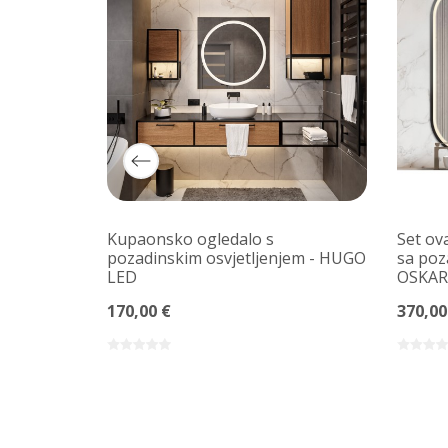
ika s
Kupaonsko ogledalo s
Set ov
em -
pozadinskim osvjetljenjem - HUGO
sa poz
IROM
LED
OSKAR 
170,00 €
370,00