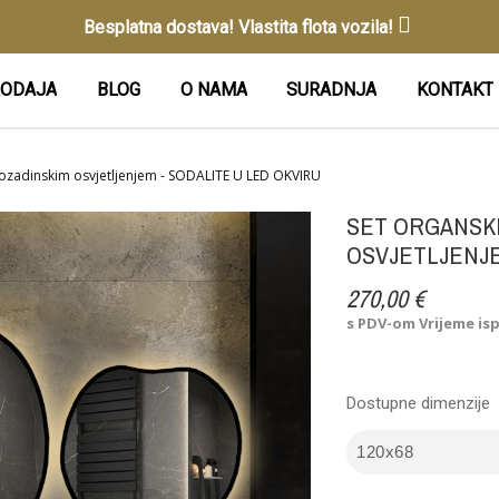
Besplatna dostava! Vlastita flota vozila!
ODAJA
BLOG
O NAMA
SURADNJA
KONTAKT
 pozadinskim osvjetljenjem - SODALITE U LED OKVIRU
SET ORGANSKI
OSVJETLJENJE
270,00 €
s PDV-om
Vrijeme is
Dostupne dimenzije