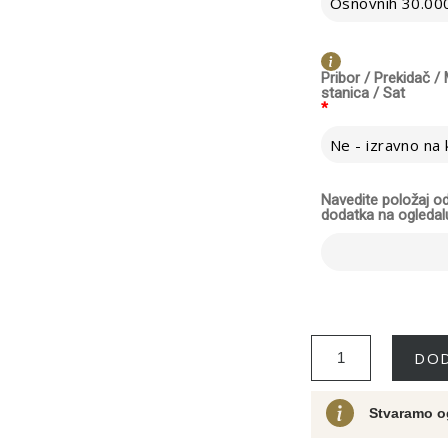
Osnovnih 30.000
Pribor / Prekidač 
stanica / Sat
*
Navedite položaj 
dodatka na ogledal
DOD
Stvaramo o