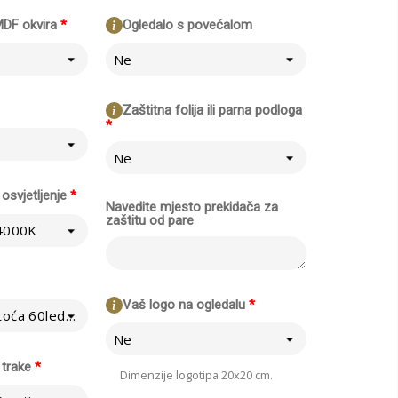
MDF okvira
*
Ogledalo s povećalom
Ne
Zaštitna folija ili parna podloga
*
Ne
osvjetljenje
*
Navedite mjesto prekidača za
zaštitu od pare
 4000K
Vaš logo na ogledalu
*
Normalno - Gustoća 60led/m
Ne
 trake
*
Dimenzije logotipa 20x20 cm.