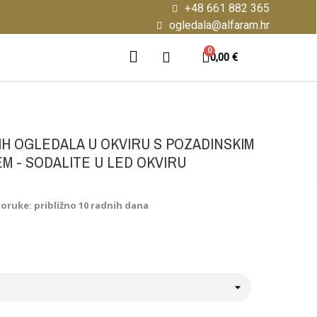
+48 661 882 365
ogledala@alfaram.hr
0,00 €
H OGLEDALA U OKVIRU S POZADINSKIM
M - SODALITE U LED OKVIRU
poruke: približno 10 radnih dana