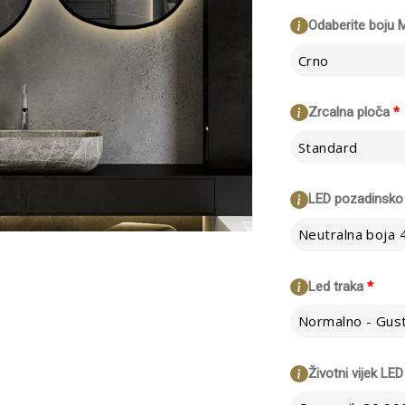
Odaberite boju 
Crno
Zrcalna ploča
*
Standard
LED pozadinsko 
Neutralna boja
Led traka
*
Životni vijek LED