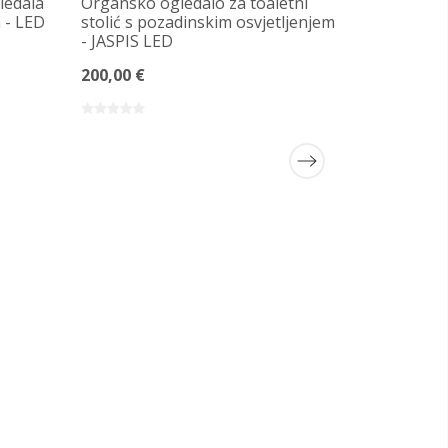
ledala
Organsko ogledalo za toaletni
 - LED
stolić s pozadinskim osvjetljenjem
- JASPIS LED
200,00 €
Ogledalo 
okviru sa
osvjetlje
OKVIRU 2
170,00 €