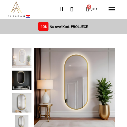
0,00 €
-10%
Na sve! Kod: PROLJECE