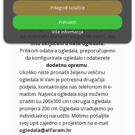
Naša tvrtka ne nudi usluge
postavljanja ogledala za kupce. Mi
Prilagodi kolačiće
samo proizvodimo i isporučujemo
ogledala. Budući da se ogledala
Prihvatiti
montiraju u različitim uvjetima, pribor
Više informacija
za montažu morate osigurati sami, oni
nisu uključeni u naša ogledala.
Prilikom odabira ogledala, preporučujemo
da konfigurirate ogledalo i odaberete
dodatnu opremu
.
Ukoliko niste pronašli željenu veličinu
ogledala ili Vam je potrebna drugačija
podjela, kontaktirajte nas telefonom ili e-
mailom. Najveća ogledala koja možemo
izraditi su 200x300 cm i okrugla ogledala
promjera 200 cm. Ogledala izrađujemo po
individualnoj narudžbi. Molimo pošaljite
svoj upit zajedno s projektom na e-mail
ogledala@alfaram.hr