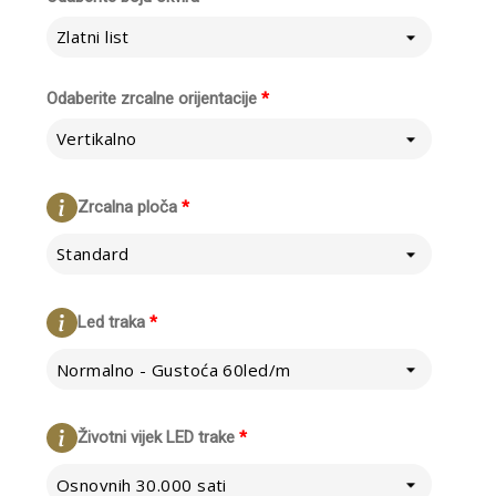
Zlatni list
Odaberite zrcalne orijentacije
*
Vertikalno
Zrcalna ploča
*
Standard
Led traka
*
Normalno - Gustoća 60led/m
Životni vijek LED trake
*
Osnovnih 30.000 sati