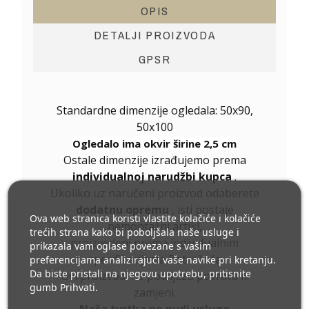
OPIS
DETALJI PROIZVODA
GPSR
Standardne dimenzije ogledala: 50x90,
50x100
Ogledalo ima okvir širine 2,5 cm
Ostale dimenzije izrađujemo prema
individualnoj narudžbi kupca
.
Ukoliko uz naručeni proizvod odaberete
dodatnu opremu
, isti postaje
Ova web stranica koristi vlastite kolačiće i kolačiće
nemontažni artikl,
trećih strana kako bi poboljšala naše usluge i
proizvedeni prema individualnim
prikazala vam oglase povezane s vašim
specifikacijama Potrošača
preferencijama analizirajući vaše navike pri kretanju.
Da biste pristali na njegovu upotrebu, pritisnite
Ovi proizvodi ne podliježu povratu ili
gumb Prihvati.
zamjeni.