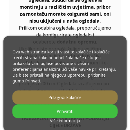
ogledala. Budući da se ogledala
montiraju u različitim uvjetima, pribor
za montažu morate osigurati sami, oni
nisu uključeni u naša ogledala.
Prilikom odabira ogledala, preporučujemo
da konfigurirate ogledalo i
odaberete
dodatnu opremu
.
Ukoliko niste pronašli željenu veličinu
Ova web stranica koristi vlastite kolačiće i kolačiće
ogledala ili Vam je potrebna drugačija
trećih strana kako bi poboljšala naše usluge i
podjela, kontaktirajte nas telefonom ili e-
prikazala vam oglase povezane s vašim
preferencijama analizirajući vaše navike pri kretanju.
mailom. Najveća ogledala koja možemo
Da biste pristali na njegovu upotrebu, pritisnite
izraditi su 200x300 cm i okrugla ogledala
gumb Prihvati.
promjera 200 cm. Ogledala izrađujemo po
individualnoj narudžbi. Molimo pošaljite
svoj upit zajedno s projektom na e-
Prilagodi kolačiće
mail
ogledala@alfaram.hr
DOSTAVA JE GARANTIRANA
Prihvatiti
TRANSPORTOM TVRTKE NA PODRUČJU
Više informacija
CIJELE DRŽAVE