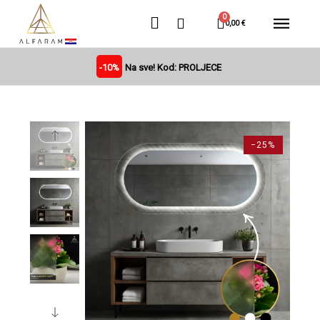
0,00 €
-10%
Na sve! Kod: PROLJECE
−25%