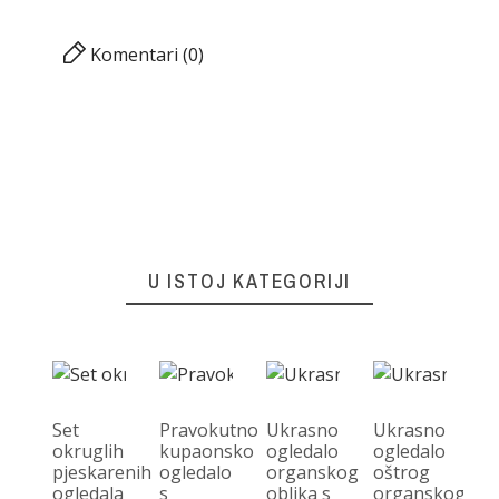
Komentari (0)
U ISTOJ KATEGORIJI
Set
Pravokutno
Ukrasno
Ukrasno
okruglih
kupaonsko
ogledalo
ogledalo
pjeskarenih
ogledalo
organskog
oštrog
Og
ogledala
s
oblika s
organskog
če