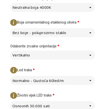
Neutralna boja 4000K
Boja ornamentalnog staklenog okvira
*
Bez boje - poluprozirno staklo
Odaberite zrcalne orijentacije
*
Vertikalno
Led traka
*
Normalno - Gustoća 60led/m
Životni vijek LED trake
*
Osnovnih 30.000 sati