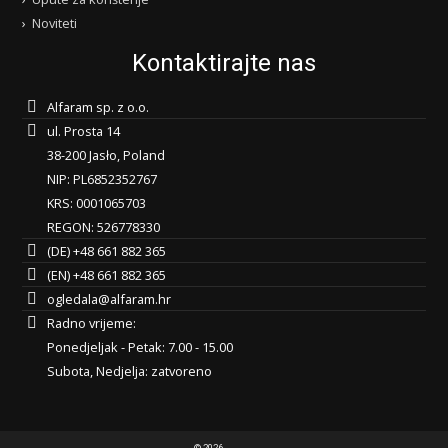
Noviteti
Kontaktirajte nas
Alfaram sp. z o.o.
ul. Prosta 14
38-200 Jasło, Poland
NIP: PL6852352767
KRS: 0001065703
REGON: 526778330
(DE) +48 661 882 365
(EN) +48 661 882 365
ogledala@alfaram.hr
Radno vrijeme:
Ponedjeljak - Petak: 7.00 - 15.00
Subota, Nedjelja: zatvoreno
© 2026