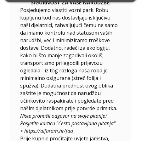
SIGURNOST ZA VAŠE NARUDŽBE.
Posjedujemo vlastiti vozni park. Robu
kupljenu kod nas dostavljaju isključivo
naši djelatnici, zahvaljujući čemu ne samo
da imamo kontrolu nad statusom vaših
narudžbi, već i minimiziramo troškove
dostave. Dodatno, radeći za ekologiju,
kako bi što manje zagađivali okoliš,
transport smo prilagodili prijevozu
ogledala - iz tog razloga naša roba je
minimalno osigurana (streč folija i
spužva). Dodatna prednost ovog oblika
zaštite je mogućnost da narudžbu
učinkovito raspakirate i pogledate pred
našim djelatnikom prije potvrde primitka.
Niste pronašli odgovor na svoje pitanje?
Posjetite karticu "Često postavljana pitanja" -
>
https://alfaram.hr/faq
Prije kupnje pročitajte uvjete jamstva,