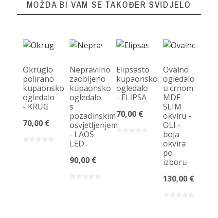
MOŽDA BI VAM SE TAKOĐER SVIDJELO
Okruglo
Nepravilno
Elipsasto
Ovalno
polirano
zaobljeno
kupaonsko
ogledalo
kupaonsko
kupaonsko
ogledalo
u crnom
ogledalo
ogledalo
- ELIPSA
MDF
K
- KRUG
s
SLIM
po
70,00 €
pozadinskim
okviru -
og
70,00 €
osvjetljenjem
OLI -
-
- LAOS
boja
LED
okvira
70
po
90,00 €
izboru
130,00 €