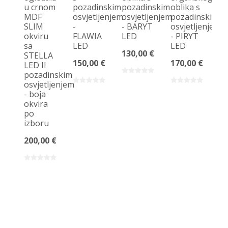
u crnom
pozadinskim
pozadinskim
oblika s
kr
MDF
osvjetljenjem
osvjetljenjem
pozadinskim
ok
SLIM
-
- BARYT
osvjetljenjem
sa
okviru
FLAWIA
LED
- PIRYT
po
sa
LED
LED
os
130,00 €
STELLA
-
150,00 €
170,00 €
LED II
Č
pozadinskim
U
osvjetljenjem
O
- boja
14
okvira
po
izboru
200,00 €