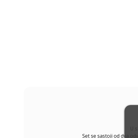
U s
Set se sastoji od dva od