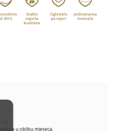
izvodimo
Staklo
Ogledalo
Jednostavna
d 2013.
najviše
po mjeri
montaža
kvalitete
2 cm
gledala u obliku mjeseca.