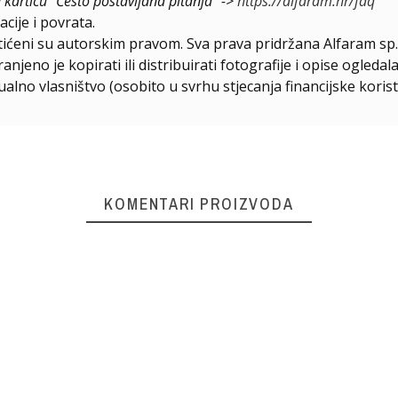
e karticu "Često postavljana pitanja" ->
https://alfaram.hr/faq
cije i povrata.
štićeni su autorskim pravom. Sva prava pridržana Alfaram sp. 
njeno je kopirati ili distribuirati fotografije i opise ogled
ualno vlasništvo (osobito u svrhu stjecanja financijske korist
KOMENTARI PROIZVODA