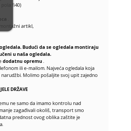
 pola fi40)
pca
.
emontažni artikl,
ogledala. Budući da se ogledala montiraju
učeni u naša ogledala.
te
dodatnu opremu
.
elefonom ili e-mailom. Najveća ogledala koja
narudžbi. Molimo pošaljite svoj upit zajedno
ELE DRŽAVE
ći čemu ne samo da imamo kontrolu nad
manje zagađivali okoliš, transport smo
odatna prednost ovog oblika zaštite je
a.