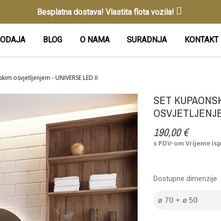
Besplatna dostava! Vlastita flota vozila!
ODAJA
BLOG
O NAMA
SURADNJA
KONTAKT
kim osvjetljenjem - UNIVERSE LED II
SET KUPAONSK
OSVJETLJENJE
190,00 €
s PDV-om
Vrijeme is
Dostupne dimenzije