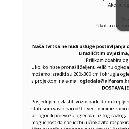
Ako su ogl
Ost
Ukoliko uz nar
Naša tvrtka ne nudi usluge postavljanja 
u različitim uvjetima
Prilikom odabira og
Ukoliko niste pronašli željenu veličinu ogleda
možemo izraditi su 200x300 cm i okrugla ogle
s projektom na e-mail
ogledala@alfaram.h
DOSTAVA J
Posjedujemo vlastiti vozni park. Robu kupljen
statusom vaših narudžbi, već i minimiziramo 
prilagodili prijevozu ogledala - iz tog razlog
mogućnost da narudžbu učinkovito raspakirat