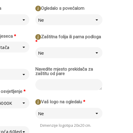
a
Ogledalo s povećalom
Ne
mjeseca
*
Zaštitna folija ili parna podloga
*
tača
Ne
Navedite mjesto prekidača za
zaštitu od pare
osvjetljenje
*
Vaš logo na ogledalu
*
 4000K
Ne
Dimenzije logotipa 20x20 cm.
Normalno - Gustoća 60led/m