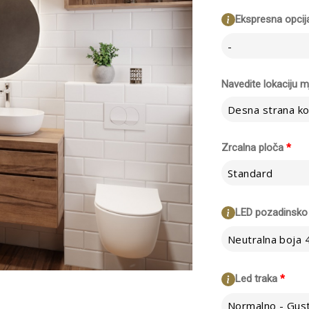
Ekspresna opcij
-
Navedite lokaciju 
Desna strana ko
Zrcalna ploča
*
Standard
LED pozadinsko 
Neutralna boja
Led traka
*