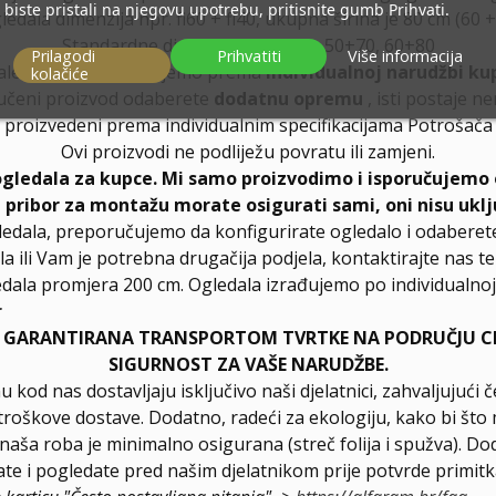
biste pristali na njegovu upotrebu, pritisnite gumb Prihvati.
edala dimenzija npr. fi60 + fi40, ukupna širina je 80 cm (60 +
Standardne dimenzije ogledala: 50+70, 60+80
Prilagodi
Prihvatiti
Više informacija
ale dimenzije izrađujemo prema
individualnoj narudžbi ku
kolačiće
učeni proizvod odaberete
dodatnu opremu
, isti postaje n
proizvedeni prema individualnim specifikacijama Potrošača
Ovi proizvodi ne podliježu povratu ili zamjeni.
ogledala za kupce. Mi samo proizvodimo i isporučujemo 
, pribor za montažu morate osigurati sami, oni nisu uklj
ledala, preporučujemo da konfigurirate ogledalo i odabere
la ili Vam je potrebna drugačija podjela, kontaktirajte nas t
dala promjera 200 cm. Ogledala izrađujemo po individualnoj 
r
E GARANTIRANA TRANSPORTOM TVRTKE NA PODRUČJU CIJ
SIGURNOST ZA VAŠE NARUDŽBE.
u kod nas dostavljaju isključivo naši djelatnici, zahvaljuju
troškove dostave. Dodatno, radeći za ekologiju, kako bi što 
a naša roba je minimalno osigurana (streč folija i spužva). D
e i pogledate pred našim djelatnikom prije potvrde primitk