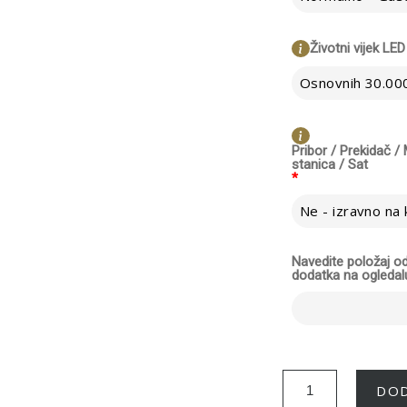
Životni vijek LED
Osnovnih 30.000
Pribor / Prekidač 
stanica / Sat
*
Navedite položaj 
dodatka na ogledal
DOD