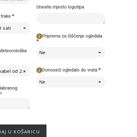
Unesite mjesto logotipa
 trake
*
 sati
Priprema za čišćenje ogledala
*
/ Meteorološka
Ne
Donoseći ogledalo do vrata
*
Ne - izravno na kabel od 230V
Ne
odabranog
u
AJ U KOŠARICU