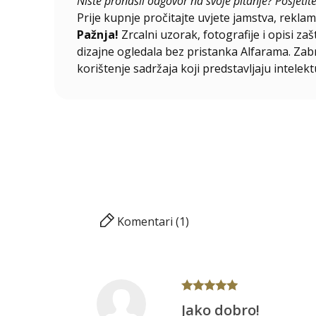
Niste pronašli odgovor na svoje pitanje? Posjetit
Prije kupnje pročitajte uvjete jamstva, reklama
Pažnja!
Zrcalni uzorak, fotografije i opisi za
dizajne ogledala bez pristanka Alfarama. Zabra
korištenje sadržaja koji predstavljaju intelekt
Komentari (1)
Jako dobro!