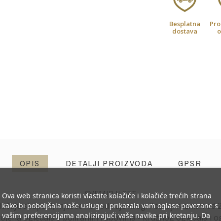
Besplatna
Pro
dostava
o
OPIS
DETALJI PROIZVODA
GPSR
SVEMIR II SET
Ova web stranica koristi vlastite kolačiće i kolačiće trećih strana
lučaju skupa II, mjesec ne dodiruje krug. Postoji razmak od 
kako bi poboljšala naše usluge i prikazala vam oglase povezane s
vašim preferencijama analizirajući vaše navike pri kretanju. Da
vojena ogledala s poliranim rubovima - kružnog ogledala i o