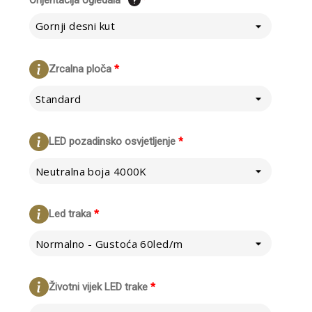
Orijentacija ogledala
*
Gornji desni kut
Zrcalna ploča
*
Standard
LED pozadinsko osvjetljenje
*
Neutralna boja 4000K
Led traka
*
Normalno - Gustoća 60led/m
Životni vijek LED trake
*