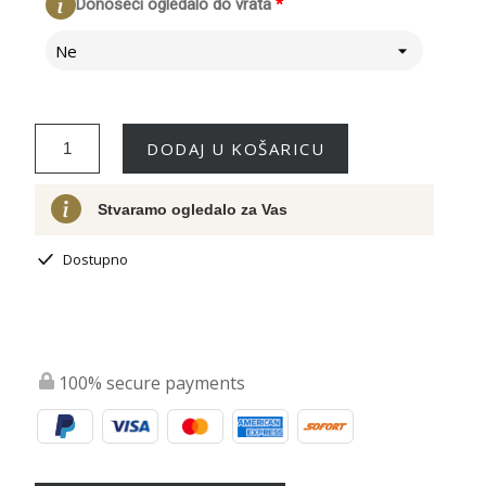
Donoseći ogledalo do vrata
*
Ne
DODAJ U KOŠARICU
Stvaramo ogledalo za Vas
Dostupno
100% secure payments