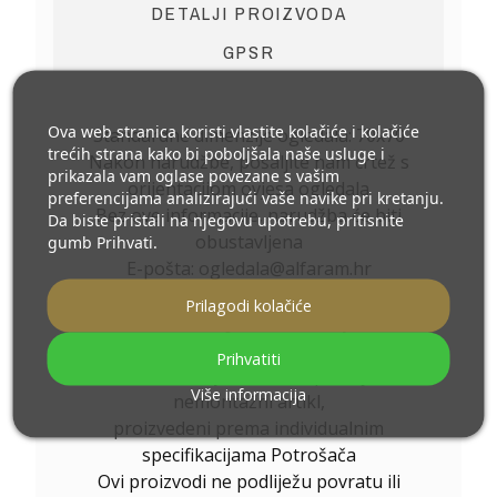
DETALJI PROIZVODA
GPSR
Ova web stranica koristi vlastite kolačiće i kolačiće
Standardne dimenzije ogledala: 70x70
trećih strana kako bi poboljšala naše usluge i
Nakon narudžbe, pošaljite nam crtež s
prikazala vam oglase povezane s vašim
orijentacijom ovjesa ogledala
preferencijama analizirajući vaše navike pri kretanju.
Bez ove informacije, narudžba će biti
Da biste pristali na njegovu upotrebu, pritisnite
obustavljena
gumb Prihvati.
E-pošta: ogledala@alfaram.hr
Ostale dimenzije izrađujemo prema
Prilagodi kolačiće
individualnoj narudžbi kupca
.
Ukoliko uz naručeni proizvod odaberete
Prihvatiti
dodatnu opremu
, isti postaje
Više informacija
nemontažni artikl,
proizvedeni prema individualnim
specifikacijama Potrošača
Ovi proizvodi ne podliježu povratu ili