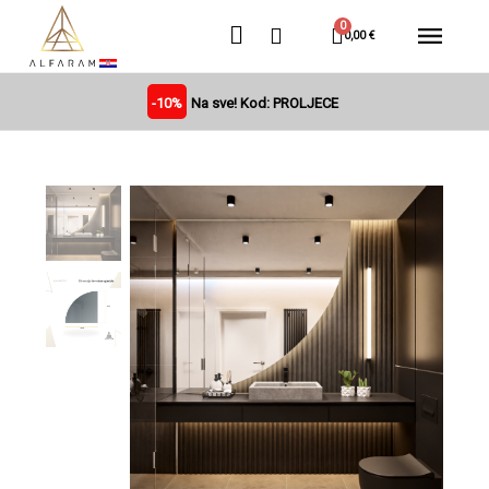
0,00 €
-10%
Na sve! Kod: PROLJECE