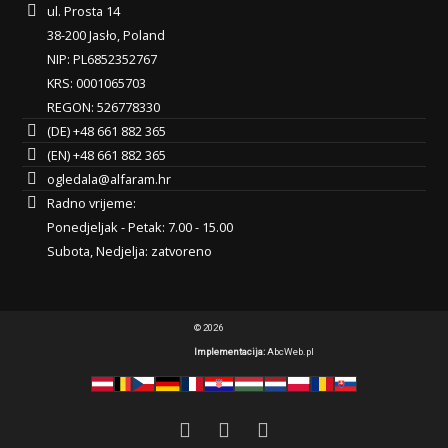
ul. Prosta 14
38-200 Jasło, Poland
NIP: PL6852352767
KRS: 0001065703
REGON: 526778330
(DE) +48 661 882 365
(EN) +48 661 882 365
ogledala@alfaram.hr
Radno vrijeme:
Ponedjeljak - Petak: 7.00 - 15.00
Subota, Nedjelja: zatvoreno
© 2026
Implementacija:
AbcWeb.pl