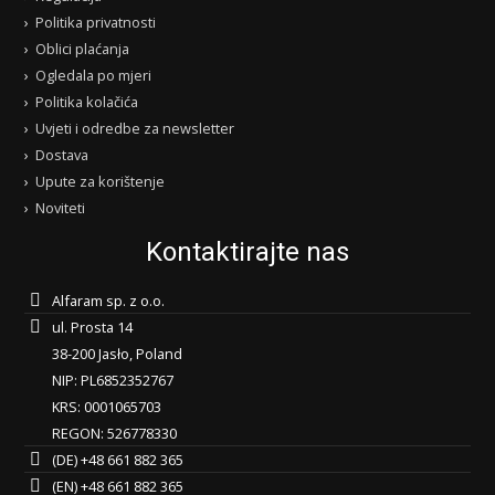
Politika privatnosti
Oblici plaćanja
Ogledala po mjeri
Politika kolačića
Uvjeti i odredbe za newsletter
Dostava
Upute za korištenje
Noviteti
Kontaktirajte nas
Alfaram sp. z o.o.
ul. Prosta 14
38-200 Jasło, Poland
NIP: PL6852352767
KRS: 0001065703
REGON: 526778330
(DE) +48 661 882 365
(EN) +48 661 882 365