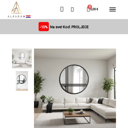
0,00 €
-10%
Na sve! Kod: PROLJECE