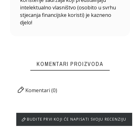
korištenje sadržaja koji predstavljaju
intelektualno vlasništvo (osobito u svrhu
stjecanja financijske koristi) je kazneno
djelo!
KOMENTARI PROIZVODA
Komentari (0)
BUDITE PRVI KOJI ĆE NAPISATI SVOJU RECENZIJU