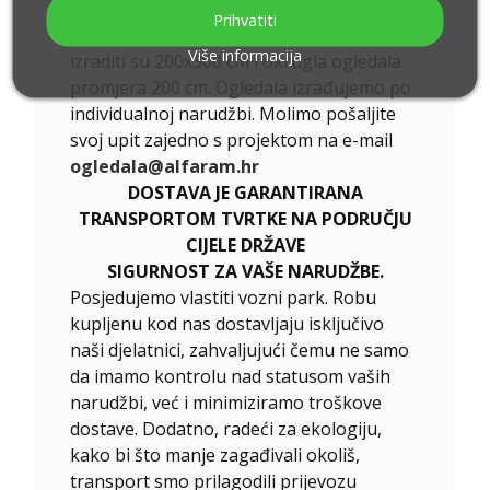
podjela, kontaktirajte nas telefonom ili e-
Prihvatiti
mailom. Najveća ogledala koja možemo
Više informacija
izraditi su 200x300 cm i okrugla ogledala
promjera 200 cm. Ogledala izrađujemo po
individualnoj narudžbi. Molimo pošaljite
svoj upit zajedno s projektom na e-mail
ogledala@alfaram.hr
DOSTAVA JE GARANTIRANA
TRANSPORTOM TVRTKE NA PODRUČJU
CIJELE DRŽAVE
SIGURNOST ZA VAŠE NARUDŽBE.
Posjedujemo vlastiti vozni park. Robu
kupljenu kod nas dostavljaju isključivo
naši djelatnici, zahvaljujući čemu ne samo
da imamo kontrolu nad statusom vaših
narudžbi, već i minimiziramo troškove
dostave. Dodatno, radeći za ekologiju,
kako bi što manje zagađivali okoliš,
transport smo prilagodili prijevozu