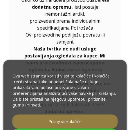
Ukoliko uz naručeni proizvod odaberete
dodatnu opremu
, isti postaje
nemontažni artikl,
proizvedeni prema individualnim
specifikacijama Potrošača
Ovi proizvodi ne podliježu povratu ili
zamjeni.
Naša tvrtka ne nudi usluge
postavljanja ogledala za kupce. Mi
samo proizvodimo i isporučujemo
ogledala. Budući da se ogledala
Ova web stranica koristi vlastite kolačiće i kolačiće
montiraju u različitim uvjetima, pribor
trećih strana kako bi poboljšala naše usluge i
za montažu morate osigurati sami, oni
prikazala vam oglase povezane s vašim
nisu uključeni u naša ogledala.
preferencijama analizirajući vaše navike pri kretanju.
Prilikom odabira ogledala, preporučujemo
Da biste pristali na njegovu upotrebu, pritisnite
da konfigurirate ogledalo i odaberete
gumb Prihvati.
dodatnu opremu
.
Ukoliko niste pronašli željenu veličinu
Prilagodi kolačiće
ogledala ili Vam je potrebna drugačija