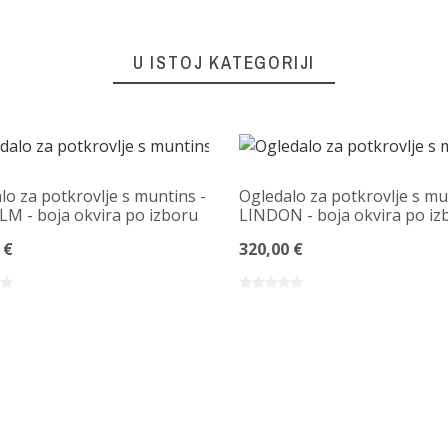
U ISTOJ KATEGORIJI
lo za potkrovlje s muntins -
Ogledalo za potkrovlje s mu
M - boja okvira po izboru
LINDON - boja okvira po iz
 €
320,00 €