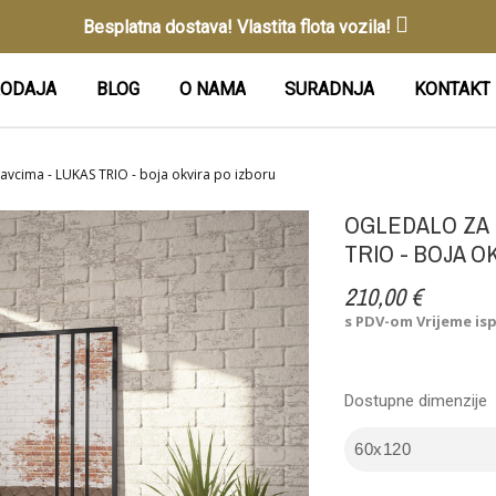
Besplatna dostava! Vlastita flota vozila!
ODAJA
BLOG
O NAMA
SURADNJA
KONTAKT
tavcima - LUKAS TRIO - boja okvira po izboru
OGLEDALO ZA 
TRIO - BOJA O
210,00 €
s PDV-om
Vrijeme is
Dostupne dimenzije