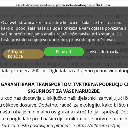
Ostale dimenzije izrađujemo prema
individualnoj narudžbi kupca
.
učeni proizvod odaberete
dodatnu opremu
, isti postaje n
proizvedeni prema individualnim specifikacijama Potrošača
Ova web stranica koristi vlastite kolačiće i kolačiće trećih strana
kako bi poboljšala naše usluge i prikazala vam oglase povezane s
Ovi proizvodi ne podliježu povratu ili zamjeni.
vašim preferencijama analizirajući vaše navike pri kretanju. Da
Stubovi u ogledalu su izrađeni od MDF-a
biste pristali na njegovu upotrebu, pritisnite gumb Prihvati.
ogledala za kupce. Mi samo proizvodimo i isporučujemo 
, pribor za montažu morate osigurati sami, oni nisu uklj
Prilagodi
Prihvatiti
Više informacija
kolačiće
ledala, preporučujemo da konfigurirate ogledalo i odabere
la ili Vam je potrebna drugačija podjela, kontaktirajte nas t
dala promjera 200 cm. Ogledala izrađujemo po individualnoj 
r
E GARANTIRANA TRANSPORTOM TVRTKE NA PODRUČJU CIJ
SIGURNOST ZA VAŠE NARUDŽBE.
u kod nas dostavljaju isključivo naši djelatnici, zahvaljuju
troškove dostave. Dodatno, radeći za ekologiju, kako bi što 
a naša roba je minimalno osigurana (streč folija i spužva). D
e i pogledate pred našim djelatnikom prije potvrde primitk
e karticu "Često postavljana pitanja" ->
https://alfaram.hr/faq