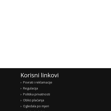
o izboru
Korisni linkovi
Povrati i reklamacije
Regulacija
Politika privatnosti
Oblici plaćanja
Ogledala po mjeri