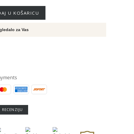
AJ U KOŠARICU
gledalo za Vas
ayments
U RECENZIJU