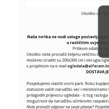
Ukoliko uz nar
Naša tvrtka ne nudi usluge postavljanja 
u različitim uvjetima
Prilikom odabira og
Ukoliko niste pronašli željenu veličinu ogleda
možemo izraditi su 200x300 cm i okrugla ogle
s projektom na e-mail
ogledala@alfaram.h
DOSTAVA J
Posjedujemo vlastiti vozni park. Robu kupljen
statusom vaših narudžbi, već i minimiziramo 
prilagodili prijevozu ogledala - iz tog razlog
mogućnost da narudžbu učinkovito raspakirat
Niste pronašli odgovor na svoje pitanje? Posjetit