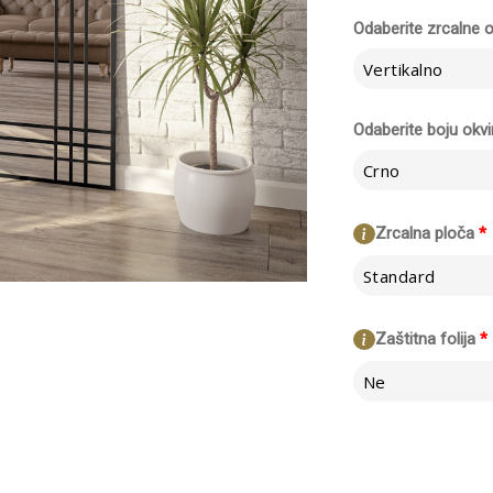
Odaberite zrcalne o
Vertikalno
Odaberite boju okvi
Crno
Zrcalna ploča
*
Standard
Zaštitna folija
*
Ne