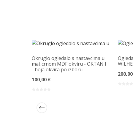
Okruglo ogledalo s nastavcima u
Ogleda
mat crnom MDF okviru - OKTAN I
WILHEL
- boja okvira po izboru
200,00
100,00 €
ma -