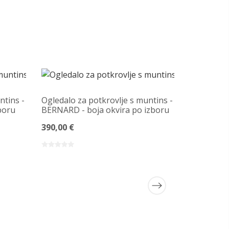
ntins -
Ogledalo za potkrovlje s muntins -
boru
BERNARD - boja okvira po izboru
390,00 €
Ogledalo z