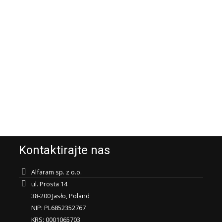
Kontaktirajte nas
Alfaram sp. z o.o.
ul. Prosta 14
38-200 Jasło, Poland
NIP: PL6852352767
KRS: 0001065703