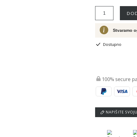
DOD
Stvaramo o
Dostupno
100% secure p
NAPIŠITE SVOJ