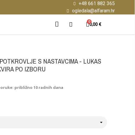
+48 661 882 365
ogledala@alfaram.hr
0,00 €
POTKROVLJE S NASTAVCIMA - LUKAS
KVIRA PO IZBORU
poruke: približno 10 radnih dana