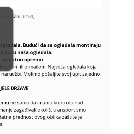
emontažni artikl,
ogledala. Budući da se ogledala montiraju
učeni u naša ogledala.
te
dodatnu opremu
.
elefonom ili e-mailom. Najveća ogledala koja
narudžbi. Molimo pošaljite svoj upit zajedno
ELE DRŽAVE
ći čemu ne samo da imamo kontrolu nad
manje zagađivali okoliš, transport smo
odatna prednost ovog oblika zaštite je
a.