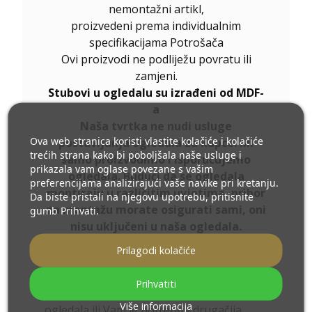
nemontažni artikl,
proizvedeni prema individualnim
specifikacijama Potrošača
Ovi proizvodi ne podliježu povratu ili
zamjeni.
Stubovi u ogledalu su izrađeni od MDF-
a
Naša tvrtka ne nudi usluge
Ova web stranica koristi vlastite kolačiće i kolačiće
postavljanja ogledala za kupce. Mi
trećih strana kako bi poboljšala naše usluge i
samo proizvodimo i isporučujemo
prikazala vam oglase povezane s vašim
ogledala. Budući da se ogledala
preferencijama analizirajući vaše navike pri kretanju.
montiraju u različitim uvjetima, pribor
Da biste pristali na njegovu upotrebu, pritisnite
za montažu morate osigurati sami, oni
gumb Prihvati.
nisu uključeni u naša ogledala.
Prilikom odabira ogledala, preporučujemo
Prilagodi kolačiće
da konfigurirate ogledalo i odaberete
dodatnu opremu
.
Prihvatiti
Ukoliko niste pronašli željenu veličinu
Više informacija
ogledala ili Vam je potrebna drugačija