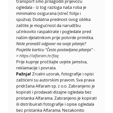
transport smo prilagodili prijevozu
ogledala - iz tog razloga naša roba je
minimalno osigurana (streč folija i
spužva). Dodatna prednost ovog oblika
zaštite je mogućnost da narudžbu
učinkovito raspakirate i pogledate pred
našim djelatnikom prije potvrde primitka.
Niste pronašli odgovor na svoje pitanje?
Posjetite karticu "Često postavljana pitanja" -
>
https://alfaram.hr/faq
Prije kupnje pročitajte uvjete jamstva,
reklamacije i povrata.
Pažnja!
Zrcalni uzorak, fotografije i opisi
zaštićeni su autorskim pravom. Sva prava
pridržana Alfaram sp. z o.o. Zabranjeno je
kopirati i prodavati dizajne ogledala bez
pristanka Alfarama. Zabranjeno je kopirati
ili distribuirati fotografije i opise ogledala
bez pristanka Alfarama. Nezakonito