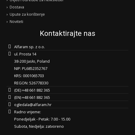
Dostava
Upute za korištenje
Noviteti
Kontaktirajte nas
Alfaram sp. z o.o.
ul. Prosta 14
38-200 Jasło, Poland
NIP: PL6852352767
KRS: 0001065703
REGON: 526778330
(DE) +48 661 882 365
(EN) +48 661 882 365
ogledala@alfaram.hr
Radno vrijeme:
Ponedjeljak - Petak: 7.00 - 15.00
Subota, Nedjelja: zatvoreno