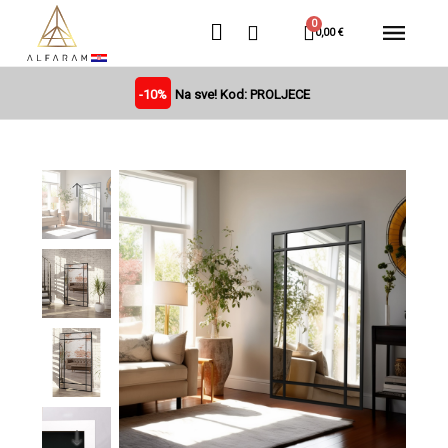
0,00 €
-10%
Na sve! Kod: PROLJECE