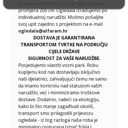
izraditi su 200x300 cm i okrugla ogledala
promjera 200 cm. Ogledala izrađujemo po
individualnoj narudžbi. Molimo pošaljite
svoj upit zajedno s projektom na e-mail
ogledala@alfaram.hr
DOSTAVA JE GARANTIRANA
TRANSPORTOM TVRTKE NA PODRUČJU
CIJELE DRŽAVE
SIGURNOST ZA VAŠE NARUDŽBE.
Posjedujemo vlastiti vozni park. Robu
kupljenu kod nas dostavljaju isključivo
naši djelatnici, zahvaljujući čemu ne samo
da imamo kontrolu nad statusom vaših
narudžbi, već i minimiziramo troškove
dostave. Dodatno, radeći za ekologiju,
kako bi što manje zagađivali okoliš,
transport smo prilagodili prijevozu
ogledala - iz tog razloga naša roba je
minimalno osigurana (streč folija i