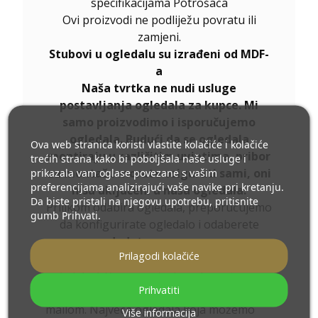
specifikacijama Potrošača
Ovi proizvodi ne podliježu povratu ili
zamjeni.
Stubovi u ogledalu su izrađeni od MDF-
a
Naša tvrtka ne nudi usluge
postavljanja ogledala za kupce. Mi
samo proizvodimo i isporučujemo
ogledala. Budući da se ogledala
Ova web stranica koristi vlastite kolačiće i kolačiće
montiraju u različitim uvjetima, pribor
trećih strana kako bi poboljšala naše usluge i
prikazala vam oglase povezane s vašim
za montažu morate osigurati sami, oni
preferencijama analizirajući vaše navike pri kretanju.
nisu uključeni u naša ogledala.
Da biste pristali na njegovu upotrebu, pritisnite
Prilikom odabira ogledala, preporučujemo
gumb Prihvati.
da konfigurirate ogledalo i odaberete
dodatnu opremu
.
Prilagodi kolačiće
Ukoliko niste pronašli željenu veličinu
ogledala ili Vam je potrebna drugačija
Prihvatiti
podjela, kontaktirajte nas telefonom ili e-
mailom. Najveća ogledala koja možemo
Više informacija