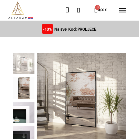
0,00 €
-10%
Na sve! Kod: PROLJECE