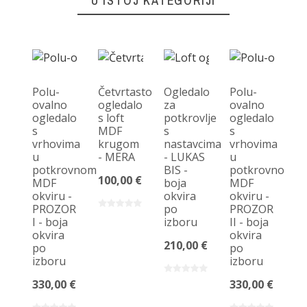
U ISTOJ KATEGORIJI
Polu-
Četvrtasto
Ogledalo
Polu-
ovalno
ogledalo
za
ovalno
ogledalo
s loft
potkrovlje
ogledalo
Po
s
MDF
s
s
ov
vrhovima
krugom
nastavcima
vrhovima
og
u
- MERA
- LUKAS
u
s
potkrovnom
BIS -
potkrovnom
v
100,00 €
MDF
boja
MDF
u
okviru -
okvira
okviru -
p
PROZOR
po
PROZOR
M
I - boja
izboru
II - boja
ok
okvira
okvira
AR
210,00 €
po
po
bo
izboru
izboru
ok
p
330,00 €
330,00 €
iz