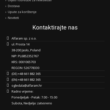
Dostava
Upute za korištenje
Noviteti
Kontaktirajte nas
Alfaram sp. z o.o.
ul. Prosta 14
38-200 Jasło, Poland
NIP: PL6852352767
KRS: 0001065703
REGON: 526778330
(DE) +48 661 882 365
(EN) +48 661 882 365
ogledala@alfaram.hr
Radno vrijeme:
Ponedjeljak - Petak: 7.00 - 15.00
Subota, Nedjelja: zatvoreno