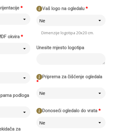
rijentacije
*
Vaš logo na ogledalu
*
Ne
Dimenzije logotipa 20x20 cm.
MDF okvira
*
Unesite mjesto logotipa
Priprema za čišćenje ogledala
*
Ne
li parna podloga
Donoseći ogledalo do vrata
*
Ne
ekidača za