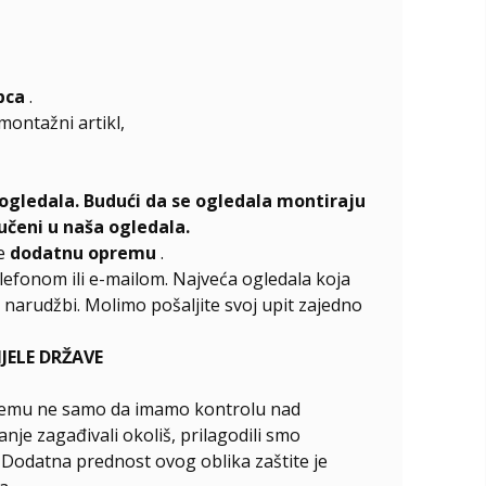
pca
.
emontažni artikl,
ogledala. Budući da se ogledala montiraju
učeni u naša ogledala.
te
dodatnu opremu
.
elefonom ili e-mailom. Najveća ogledala koja
narudžbi. Molimo pošaljite svoj upit zajedno
ELE DRŽAVE
ći čemu ne samo da imamo kontrolu nad
nje zagađivali okoliš, prilagodili smo
. Dodatna prednost ovog oblika zaštite je