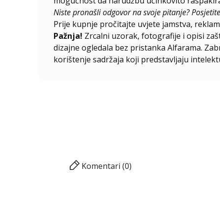
mogućnost da narudžbu učinkovito raspakirat
Niste pronašli odgovor na svoje pitanje? Posjetit
Prije kupnje pročitajte uvjete jamstva, reklama
Pažnja!
Zrcalni uzorak, fotografije i opisi za
dizajne ogledala bez pristanka Alfarama. Zabra
korištenje sadržaja koji predstavljaju intelekt
Komentari (0)