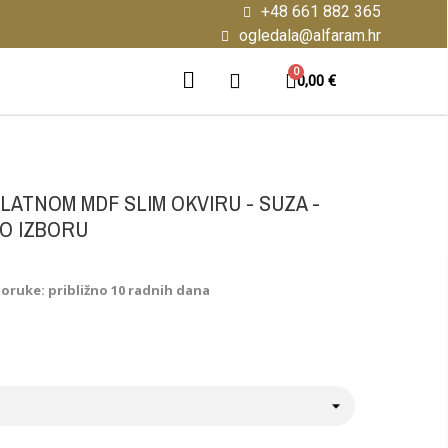
+48 661 882 365
ogledala@alfaram.hr
0,00 €
LATNOM MDF SLIM OKVIRU - SUZA -
PO IZBORU
poruke: približno 10 radnih dana