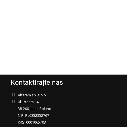
Kontaktirajte nas
Alfaram sp. z o.o.
ul. Prosta 14
38-200 Jasło, Poland
NIP: PL6852352767
KRS: 0001065703