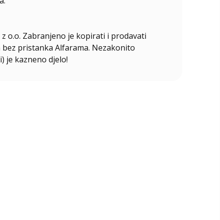
a.
z o.o. Zabranjeno je kopirati i prodavati
ala bez pristanka Alfarama. Nezakonito
i) je kazneno djelo!