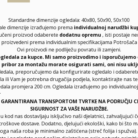
Standardne dimenzije ogledala: 40x80, 50x90, 50x100
ale dimenzije izrađujemo prema
individualnoj narudžbi ku
učeni proizvod odaberete
dodatnu opremu
, isti postaje n
proizvedeni prema individualnim specifikacijama Potrošača
Ovi proizvodi ne podliježu povratu ili zamjeni.
ogledala za kupce. Mi samo proizvodimo i isporučujemo 
, pribor za montažu morate osigurati sami, oni nisu uklj
ledala, preporučujemo da konfigurirate ogledalo i odabere
la ili Vam je potrebna drugačija podjela, kontaktirajte nas t
dala promjera 200 cm. Ogledala izrađujemo po individualnoj 
r
E GARANTIRANA TRANSPORTOM TVRTKE NA PODRUČJU CIJ
SIGURNOST ZA VAŠE NARUDŽBE.
u kod nas dostavljaju isključivo naši djelatnici, zahvaljuju
roškove dostave. Dodatno, djelujući ekološki, kako bi što ma
loga naša roba je minimalno zaštićena (streč folija i spužva)