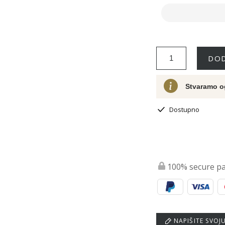
DOD
Stvaramo o
Dostupno
100% secure p
NAPIŠITE SVOJ