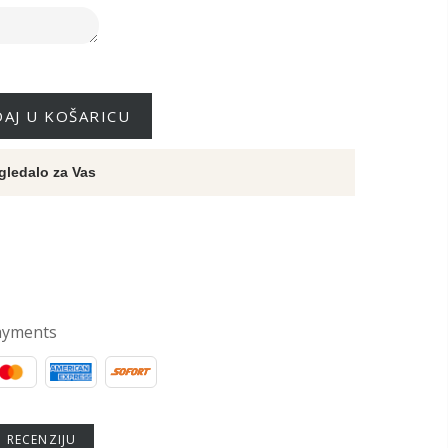
AJ U KOŠARICU
gledalo za Vas
ayments
U RECENZIJU