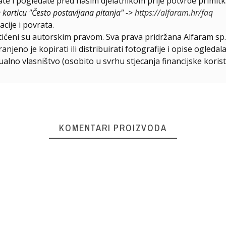
e i pogledate pred našim djelatnikom prije potvrde primitk
e karticu "Često postavljana pitanja" ->
https://alfaram.hr/faq
cije i povrata.
štićeni su autorskim pravom. Sva prava pridržana Alfaram sp. 
njeno je kopirati ili distribuirati fotografije i opise ogled
ualno vlasništvo (osobito u svrhu stjecanja financijske korist
KOMENTARI PROIZVODA