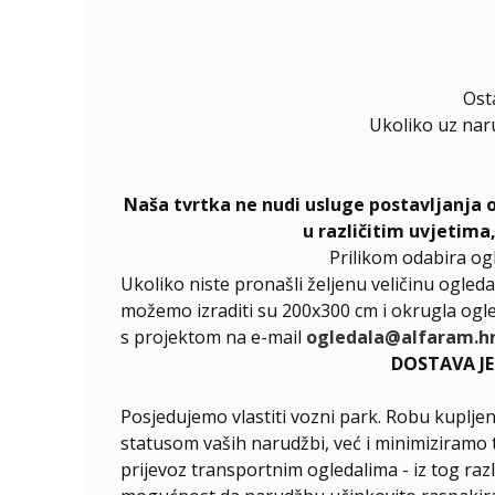
Ost
Ukoliko uz nar
Naša tvrtka ne nudi usluge postavljanja 
u različitim uvjetima
Prilikom odabira og
Ukoliko niste pronašli željenu veličinu ogleda
možemo izraditi su 200x300 cm i okrugla ogle
s projektom na e-mail
ogledala@alfaram.h
DOSTAVA J
Posjedujemo vlastiti vozni park. Robu kupljen
statusom vaših narudžbi, već i minimiziramo t
prijevoz transportnim ogledalima - iz tog raz