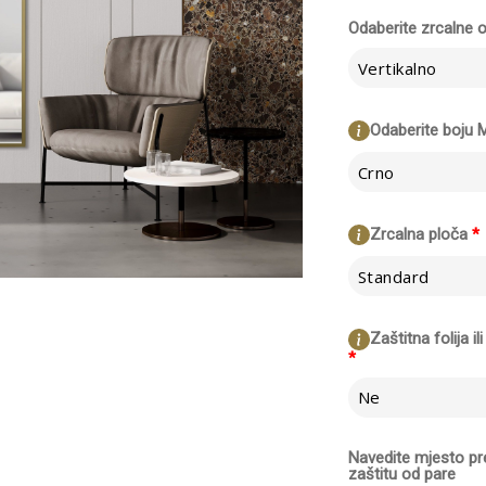
Odaberite zrcalne o
Vertikalno
Odaberite boju 
Crno
Zrcalna ploča
*
Standard
Zaštitna folija i
*
Ne
Navedite mjesto pr
zaštitu od pare