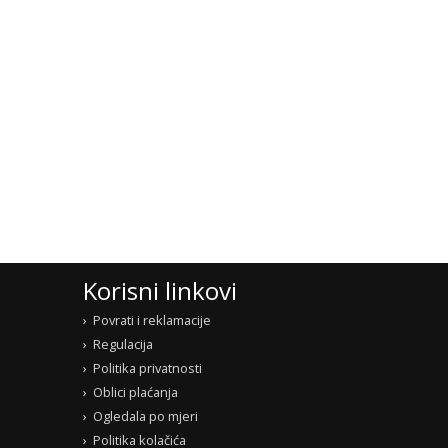
Korisni linkovi
Povrati i reklamacije
Regulacija
Politika privatnosti
Oblici plaćanja
Ogledala po mjeri
Politika kolačića