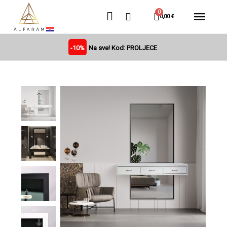
0,00 €
-10%
Na sve! Kod: PROLJECE