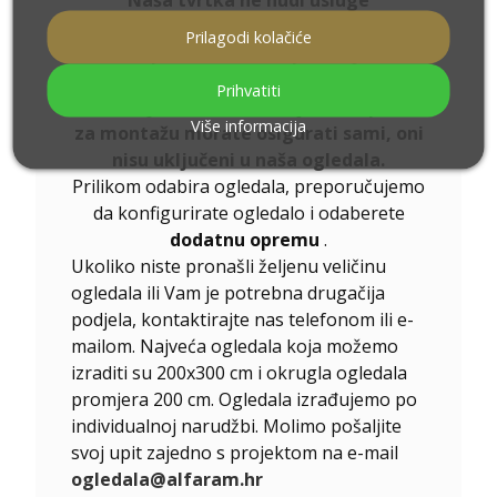
Naša tvrtka ne nudi usluge
postavljanja ogledala za kupce. Mi
Prilagodi kolačiće
samo proizvodimo i isporučujemo
ogledala. Budući da se ogledala
Prihvatiti
montiraju u različitim uvjetima, pribor
Više informacija
za montažu morate osigurati sami, oni
nisu uključeni u naša ogledala.
Prilikom odabira ogledala, preporučujemo
da konfigurirate ogledalo i odaberete
dodatnu opremu
.
Ukoliko niste pronašli željenu veličinu
ogledala ili Vam je potrebna drugačija
podjela, kontaktirajte nas telefonom ili e-
mailom. Najveća ogledala koja možemo
izraditi su 200x300 cm i okrugla ogledala
promjera 200 cm. Ogledala izrađujemo po
individualnoj narudžbi. Molimo pošaljite
svoj upit zajedno s projektom na e-mail
ogledala@alfaram.hr