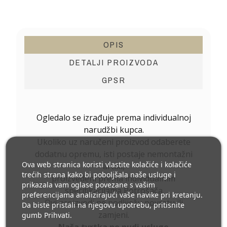
OPIS
DETALJI PROIZVODA
GPSR
Ogledalo se izrađuje prema individualnoj
narudžbi kupca.
Ukoliko uz naručeni proizvod odaberete
dodatnu opremu, isti postaje nemontažni
Ova web stranica koristi vlastite kolačiće i kolačiće
artikl,
trećih strana kako bi poboljšala naše usluge i
proizvedeni prema individualnim
prikazala vam oglase povezane s vašim
specifikacijama Potrošača
preferencijama analizirajući vaše navike pri kretanju.
Ovi proizvodi ne podliježu povratu ili
Da biste pristali na njegovu upotrebu, pritisnite
zamjeni.
gumb Prihvati.