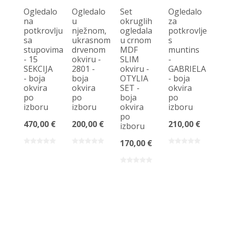
Ogledalo
Ogledalo
Set
Ogledalo
na
u
okruglih
za
potkrovlju
nježnom,
ogledala
potkrovlje
G
sa
ukrasnom
u crnom
s
og
stupovima
drvenom
MDF
muntins
u
- 15
okviru -
SLIM
-
b
SEKCIJA
2801 -
okviru -
GABRIELA
s
- boja
boja
OTYLIA
- boja
ok
okvira
okvira
SET -
okvira
vi
po
po
boja
po
sj
izboru
izboru
okvira
izboru
8
po
470,00 €
200,00 €
210,00 €
43
izboru
170,00 €