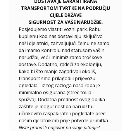
DOSTAVA JE GARANTIRANA
TRANSPORTOM TVRTKE NA PODRUČJU
CIJELE DRŽAVE
SIGURNOST ZA VAŠE NARUDŽBE.
Posjedujemo vlastiti vozni park. Robu
kupljenu kod nas dostavljaju isključivo
naši djelatnici, zahvaljujući čemu ne samo
da imamo kontrolu nad statusom vaših
narudžbi, već i minimiziramo troškove
dostave. Dodatno, radeći za ekologiju,
kako bi što manje zagađivali okoliš,
transport smo prilagodili prijevozu
ogledala - iz tog razloga naša roba je
minimalno osigurana (streč folija i
spužva). Dodatna prednost ovog oblika
zaštite je mogućnost da narudžbu
učinkovito raspakirate i pogledate pred
našim djelatnikom prije potvrde primitka.
Niste pronašli odgovor na svoje pitanje?