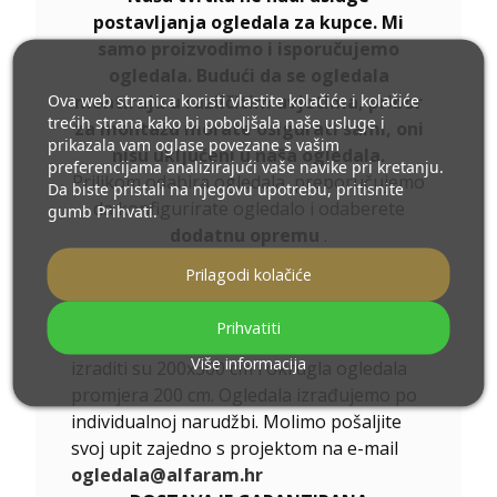
postavljanja ogledala za kupce. Mi
samo proizvodimo i isporučujemo
ogledala. Budući da se ogledala
Ova web stranica koristi vlastite kolačiće i kolačiće
montiraju u različitim uvjetima, pribor
trećih strana kako bi poboljšala naše usluge i
za montažu morate osigurati sami, oni
prikazala vam oglase povezane s vašim
nisu uključeni u naša ogledala.
preferencijama analizirajući vaše navike pri kretanju.
Prilikom odabira ogledala, preporučujemo
Da biste pristali na njegovu upotrebu, pritisnite
da konfigurirate ogledalo i odaberete
gumb Prihvati.
dodatnu opremu
.
Ukoliko niste pronašli željenu veličinu
Prilagodi kolačiće
ogledala ili Vam je potrebna drugačija
podjela, kontaktirajte nas telefonom ili e-
Prihvatiti
mailom. Najveća ogledala koja možemo
Više informacija
izraditi su 200x300 cm i okrugla ogledala
promjera 200 cm. Ogledala izrađujemo po
individualnoj narudžbi. Molimo pošaljite
svoj upit zajedno s projektom na e-mail
ogledala@alfaram.hr