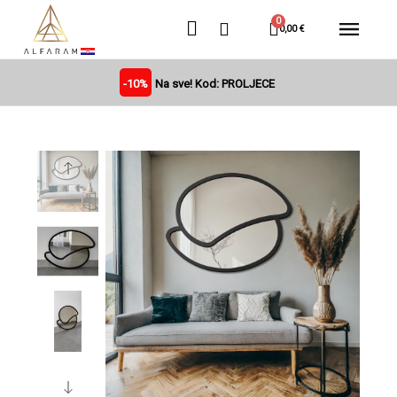
0,00 €
-10%
Na sve! Kod: PROLJECE