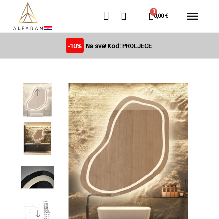
0,00 €
-10%
Na sve! Kod: PROLJECE