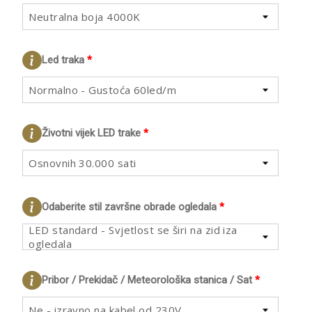
Neutralna boja 4000K
Led traka
*
Normalno - Gustoća 60led/m
Životni vijek LED trake
*
Osnovnih 30.000 sati
Odaberite stil završne obrade ogledala
*
LED standard - Svjetlost se širi na zid iza
ogledala
Pribor / Prekidač / Meteorološka stanica / Sat
*
Ne - izravno na kabel od 230V