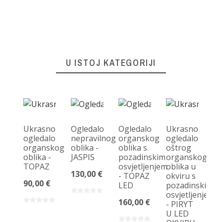
U ISTOJ KATEGORIJI
Ukrasno
Ogledalo
Ogledalo
Ukrasno
ogledalo
nepravilnog
organskog
ogledalo
organskog
oblika -
oblika s
oštrog
Og
oblika -
JASPIS
pozadinskim
organskog
o
TOPAZ
osvjetljenjem
oblika u
ob
130,00 €
- TOPAZ
okviru s
ok
90,00 €
LED
pozadinskim
T
osvjetljenjem
U
160,00 €
- PIRYT
O
U LED