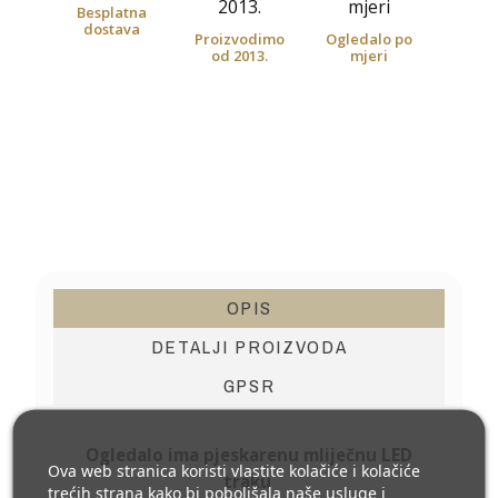
Besplatna
dostava
Proizvodimo
Ogledalo po
od 2013.
mjeri
OPIS
DETALJI PROIZVODA
GPSR
Ogledalo ima pjeskarenu mliječnu LED
Ova web stranica koristi vlastite kolačiće i kolačiće
traku
trećih strana kako bi poboljšala naše usluge i