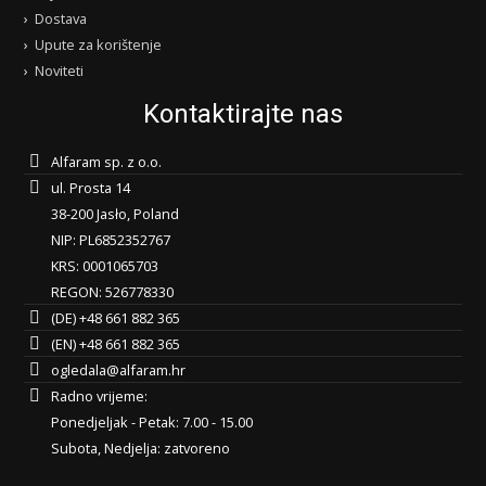
Dostava
Upute za korištenje
Noviteti
Kontaktirajte nas
Alfaram sp. z o.o.
ul. Prosta 14
38-200 Jasło, Poland
NIP: PL6852352767
KRS: 0001065703
REGON: 526778330
(DE) +48 661 882 365
(EN) +48 661 882 365
ogledala@alfaram.hr
Radno vrijeme:
Ponedjeljak - Petak: 7.00 - 15.00
Subota, Nedjelja: zatvoreno