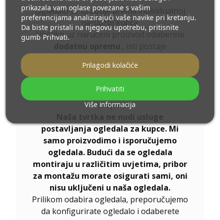
prikazala vam oglase povezane s vašim
Ogledalo se izrađuje prema individualnoj
preferencijama analizirajući vaše navike pri kretanju.
narudžbi kupca.
Da biste pristali na njegovu upotrebu, pritisnite
Ukoliko uz naručeni proizvod odaberete
gumb Prihvati.
dodatnu opremu
, isti postaje
nemontažni artikl,
Prilagodi kolačiće
proizvedeni prema individualnim
specifikacijama Potrošača
Prihvatiti
Ovi proizvodi ne podliježu povratu ili
Više informacija
zamjeni.
Naša tvrtka ne nudi usluge
postavljanja ogledala za kupce. Mi
samo proizvodimo i isporučujemo
ogledala. Budući da se ogledala
montiraju u različitim uvjetima, pribor
za montažu morate osigurati sami, oni
nisu uključeni u naša ogledala.
Prilikom odabira ogledala, preporučujemo
da konfigurirate ogledalo i odaberete