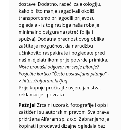
dostave. Dodatno, radeći za ekologiju,
kako bi što manje zagađivali okoliš,
transport smo prilagodili prijevozu
ogledala - iz tog razloga naša roba je
minimalno osigurana (streč folija i
spužva). Dodatna prednost ovog oblika
zaštite je mogućnost da narudžbu
učinkovito raspakirate i pogledate pred
našim djelatnikom prije potvrde primitka.
Niste pronašli odgovor na svoje pitanje?
Posjetite karticu "Često postavljana pitanja" -
>
https://alfaram.hr/faq
Prije kupnje pročitajte uvjete jamstva,
reklamacije i povrata.
Pažnja!
Zrcalni uzorak, fotografije i opisi
zaštićeni su autorskim pravom. Sva prava
pridržana Alfaram sp. z o.o. Zabranjeno je
kopirati i prodavati dizajne ogledala bez