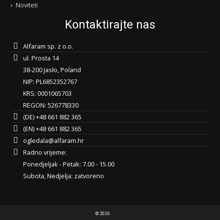
Noviteti
Kontaktirajte nas
Alfaram sp. z o.o.
ul. Prosta 14
38-200 Jasło, Poland
NIP: PL6852352767
KRS: 0001065703
REGON: 526778330
(DE) +48 661 882 365
(EN) +48 661 882 365
ogledala@alfaram.hr
Radno vrijeme:
Ponedjeljak - Petak: 7.00 - 15.00
Subota, Nedjelja: zatvoreno
© 2026