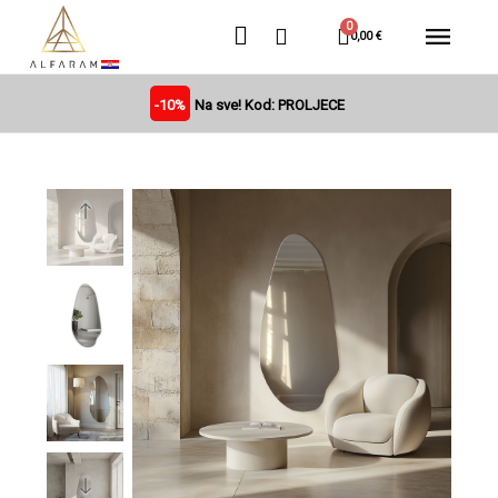
0,00 €
-10%
Na sve! Kod: PROLJECE