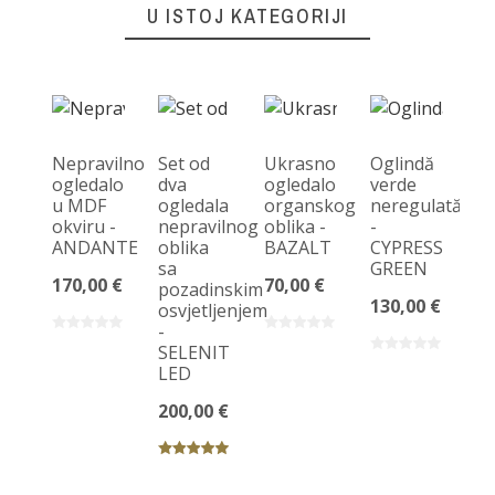
U ISTOJ KATEGORIJI
Nepravilno
Set od
Ukrasno
Oglindă
ogledalo
dva
ogledalo
verde
u MDF
ogledala
organskog
neregulată
K
okviru -
nepravilnog
oblika -
-
og
ANDANTE
oblika
BAZALT
CYPRESS
ne
sa
GREEN
ob
170,00 €
70,00 €
pozadinskim
O
130,00 €
osvjetljenjem
LE
-
22
SELENIT
LED
200,00 €