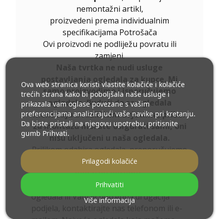
nemontažni artikl,
proizvedeni prema individualnim
specifikacijama Potrošača
Ovi proizvodi ne podliježu povratu ili
zamjeni.
Naša tvrtka ne nudi usluge
postavljanja ogledala za kupce. Mi
Ova web stranica koristi vlastite kolačiće i kolačiće
samo proizvodimo i isporučujemo
trećih strana kako bi poboljšala naše usluge i
ogledala. Budući da se ogledala
prikazala vam oglase povezane s vašim
preferencijama analizirajući vaše navike pri kretanju.
montiraju u različitim uvjetima, pribor
Da biste pristali na njegovu upotrebu, pritisnite
za montažu morate osigurati sami, oni
gumb Prihvati.
nisu uključeni u naša ogledala.
Prilikom odabira ogledala, preporučujemo
Prilagodi kolačiće
da konfigurirate ogledalo i odaberete
dodatnu opremu
.
Prihvatiti
Ukoliko niste pronašli željenu veličinu
ogledala ili Vam je potrebna drugačija
Više informacija
podjela, kontaktirajte nas telefonom ili e-