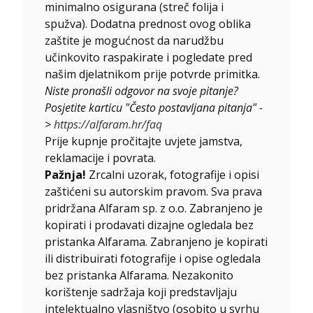
minimalno osigurana (streč folija i
spužva). Dodatna prednost ovog oblika
zaštite je mogućnost da narudžbu
učinkovito raspakirate i pogledate pred
našim djelatnikom prije potvrde primitka.
Niste pronašli odgovor na svoje pitanje?
Posjetite karticu "Često postavljana pitanja" -
>
https://alfaram.hr/faq
Prije kupnje pročitajte uvjete jamstva,
reklamacije i povrata.
Pažnja!
Zrcalni uzorak, fotografije i opisi
zaštićeni su autorskim pravom. Sva prava
pridržana Alfaram sp. z o.o. Zabranjeno je
kopirati i prodavati dizajne ogledala bez
pristanka Alfarama. Zabranjeno je kopirati
ili distribuirati fotografije i opise ogledala
bez pristanka Alfarama. Nezakonito
korištenje sadržaja koji predstavljaju
intelektualno vlasništvo (osobito u svrhu