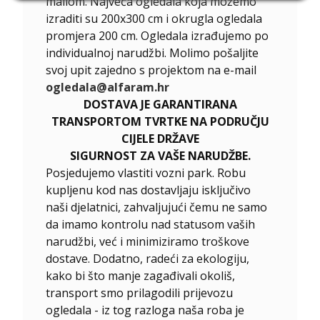
mailom. Najveća ogledala koja možemo
izraditi su 200x300 cm i okrugla ogledala
promjera 200 cm. Ogledala izrađujemo po
individualnoj narudžbi. Molimo pošaljite
svoj upit zajedno s projektom na e-mail
ogledala@alfaram.hr
DOSTAVA JE GARANTIRANA
TRANSPORTOM TVRTKE NA PODRUČJU
CIJELE DRŽAVE
SIGURNOST ZA VAŠE NARUDŽBE.
Posjedujemo vlastiti vozni park. Robu
kupljenu kod nas dostavljaju isključivo
naši djelatnici, zahvaljujući čemu ne samo
da imamo kontrolu nad statusom vaših
narudžbi, već i minimiziramo troškove
dostave. Dodatno, radeći za ekologiju,
kako bi što manje zagađivali okoliš,
transport smo prilagodili prijevozu
ogledala - iz tog razloga naša roba je