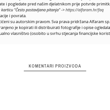
e i pogledate pred našim djelatnikom prije potvrde primitk
e karticu "Često postavljana pitanja" ->
https://alfaram.hr/faq
cije i povrata.
štićeni su autorskim pravom. Sva prava pridržana Alfaram sp. 
njeno je kopirati ili distribuirati fotografije i opise ogled
ualno vlasništvo (osobito u svrhu stjecanja financijske korist
KOMENTARI PROIZVODA