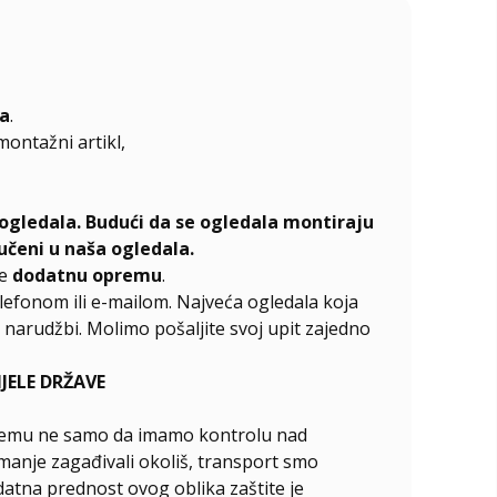
ca
.
emontažni artikl,
ogledala. Budući da se ogledala montiraju
učeni u naša ogledala.
te
dodatnu opremu
.
elefonom ili e-mailom. Najveća ogledala koja
narudžbi. Molimo pošaljite svoj upit zajedno
ELE DRŽAVE
ći čemu ne samo da imamo kontrolu nad
manje zagađivali okoliš, transport smo
odatna prednost ovog oblika zaštite je