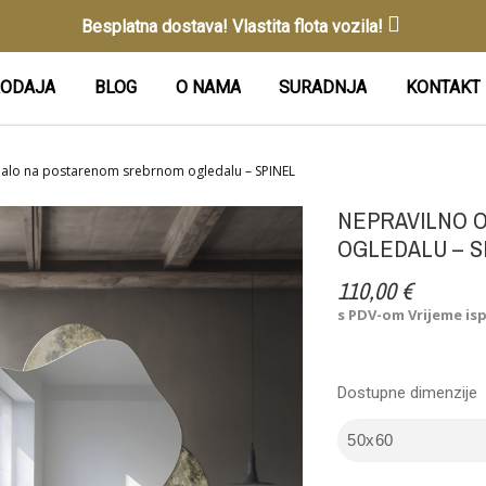
Besplatna dostava! Vlastita flota vozila!
ODAJA
BLOG
O NAMA
SURADNJA
KONTAKT
dalo na postarenom srebrnom ogledalu – SPINEL
NEPRAVILNO 
OGLEDALU – S
110,00 €
s PDV-om
Vrijeme is
Dostupne dimenzije