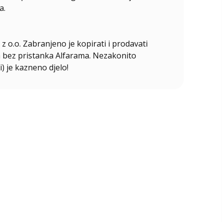
a.
z o.o. Zabranjeno je kopirati i prodavati
ala bez pristanka Alfarama. Nezakonito
i) je kazneno djelo!