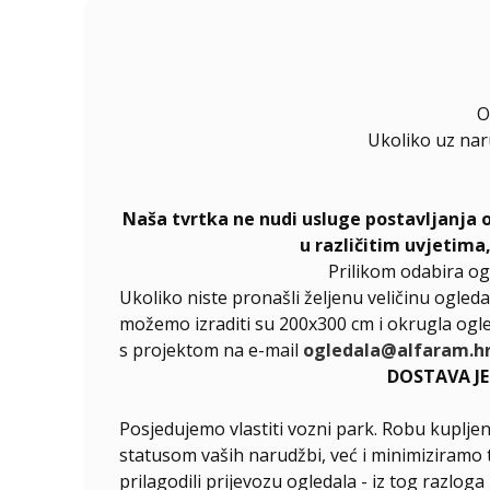
O
Ukoliko uz na
Naša tvrtka ne nudi usluge postavljanja 
u različitim uvjetima
Prilikom odabira og
Ukoliko niste pronašli željenu veličinu ogleda
možemo izraditi su 200x300 cm i okrugla ogle
s projektom na e-mail
ogledala@alfaram.h
DOSTAVA J
Posjedujemo vlastiti vozni park. Robu kupljen
statusom vaših narudžbi, već i minimiziramo 
prilagodili prijevozu ogledala - iz tog razlog