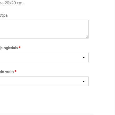
pa 20x20 cm.
otipa
je ogledala
*
do vrata
*