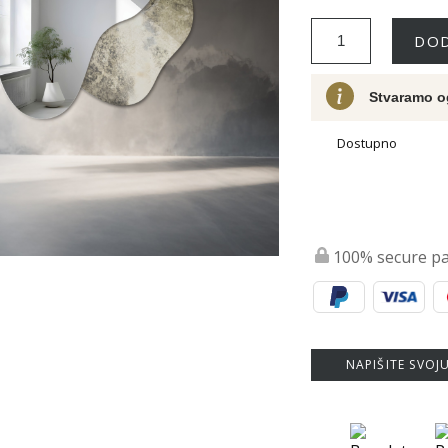
DOD
Stvaramo o
Dostupno
100% secure p
NAPIŠITE SVOJ