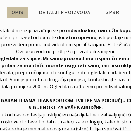
OPIS
DETALJI PROIZVODA
GPSR
stale dimenzije izrađuju se po
individualnoj narudžbi kup
ručeni proizvod odaberete
dodatnu opremu
, isti postaje n
proizvedeni prema individualnim specifikacijama Potrošača
Ovi proizvodi ne podliježu povratu ili zamjeni.
ogledala za kupce. Mi samo proizvodimo i isporučujemo 
, pribor za montažu morate osigurati sami, oni nisu uklj
ledala, preporučujemo da konfigurirate ogledalo i odabere
la ili Vam je potrebna drugačija podjela, kontaktirajte nas t
dala promjera 200 cm. Ogledala izrađujemo po individualnoj 
r
E GARANTIRANA TRANSPORTOM TVRTKE NA PODRUČJU CIJ
SIGURNOST ZA VAŠE NARUDŽBE.
u kod nas dostavljaju isključivo naši djelatnici, zahvaljuju
troškove dostave. Dodatno, radeći za ekologiju, kako bi što 
a naša roba je minimalno osigurana (streč folija i spužva). D