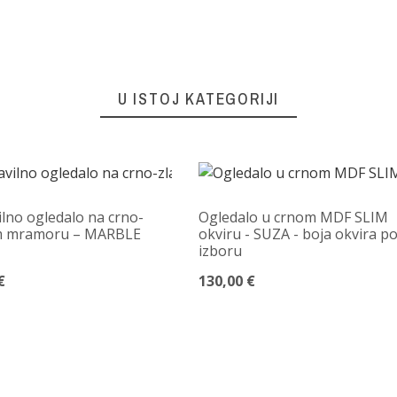
U ISTOJ KATEGORIJI
lno ogledalo na crno-
Ogledalo u crnom MDF SLIM
m mramoru – MARBLE
okviru - SUZA - boja okvira p
izboru
€
130,00 €