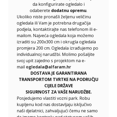
da konfigurirate ogledalo i
odaberete
dodatnu opremu
.
Ukoliko niste pronašli željenu veličinu
ogledala ili Vam je potrebna drugačija
podjela, kontaktirajte nas telefonom ili e-
mailom. Najveća ogledala koja možemo
izraditi su 200x300 cm i okrugla ogledala
promjera 200 cm. Ogledala izrađujemo po
individualnoj narudžbi. Molimo pošaljite
svoj upit zajedno s projektom na e-
mail
ogledala@alfaram.hr
DOSTAVA JE GARANTIRANA
TRANSPORTOM TVRTKE NA PODRUČJU
CIJELE DRŽAVE
SIGURNOST ZA VAŠE NARUDŽBE.
Posjedujemo vlastiti vozni park. Robu
kupljenu kod nas dostavljaju isključivo
naši djelatnici, zahvaljujući čemu ne samo
da imamo kontrolu nad statusom vaših