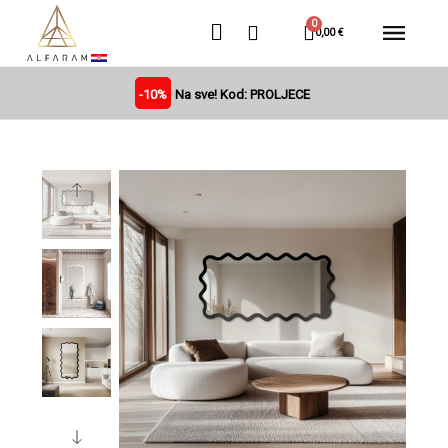
0,00 €
-10%
Na sve! Kod: PROLJECE