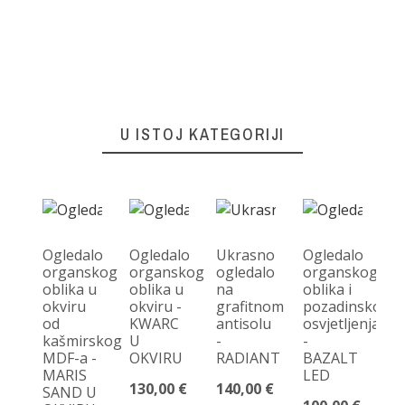
U ISTOJ KATEGORIJI
Ogledalo
Ogledalo
Ukrasno
Ogledalo
organskog
organskog
ogledalo
organskog
oblika u
oblika u
na
oblika i
Ne
okviru
okviru -
grafitnom
pozadinskog
og
od
KWARC
antisolu
osvjetljenja
u
kašmirskog
U
-
-
ok
MDF-a -
OKVIRU
RADIANT
BAZALT
P
MARIS
LED
130,00 €
140,00 €
15
SAND U