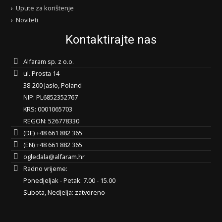
Upute za korištenje
Noviteti
Kontaktirajte nas
Alfaram sp. z o.o.
ul. Prosta 14
38-200 Jasło, Poland
NIP: PL6852352767
KRS: 0001065703
REGON: 526778330
(DE) +48 661 882 365
(EN) +48 661 882 365
ogledala@alfaram.hr
Radno vrijeme:
Ponedjeljak - Petak: 7.00 - 15.00
Subota, Nedjelja: zatvoreno