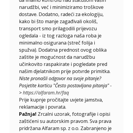
narudžbi, već i minimiziramo troškove
dostave. Dodatno, radeći za ekologiju,
kako bi što manje zagađivali okoliš,
transport smo prilagodili prijevozu
ogledala - iz tog razloga naša roba je
minimalno osigurana (streč folija i
spužva). Dodatna prednost ovog oblika
zaštite je mogućnost da narudžbu
učinkovito raspakirate i pogledate pred
našim djelatnikom prije potvrde primitka.
Niste pronašli odgovor na svoje pitanje?
Posjetite karticu "Često postavljana pitanja" -
>
https://alfaram.hr/faq
Prije kupnje pročitajte uvjete jamstva,
reklamacije i povrata.
Pažnja!
Zrcalni uzorak, fotografije i opisi
zaštićeni su autorskim pravom. Sva prava
pridržana Alfaram sp. z o.o. Zabranjeno je