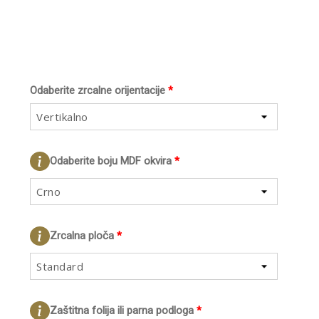
Odaberite zrcalne orijentacije
*
Vertikalno
Odaberite boju MDF okvira
*
Crno
Zrcalna ploča
*
Standard
Zaštitna folija ili parna podloga
*