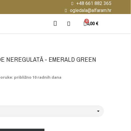
+48 661 882 365
ogledala@alfaram.hr
0,00 €
DE NEREGULATĂ - EMERALD GREEN
poruke: približno 10 radnih dana