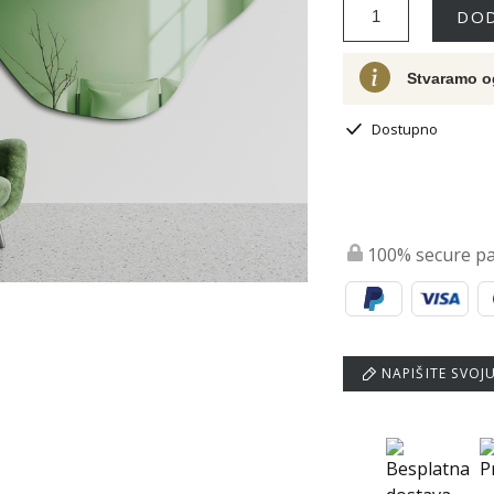
DOD
Stvaramo o
Dostupno
100% secure p
NAPIŠITE SVOJ