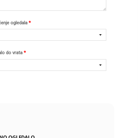
ćenje ogledala
*
lo do vrata
*
LENO OGLEDALO