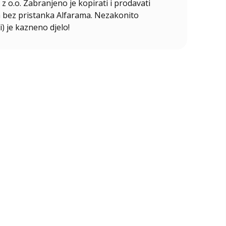
z o.o. Zabranjeno je kopirati i prodavati
ala bez pristanka Alfarama. Nezakonito
i) je kazneno djelo!