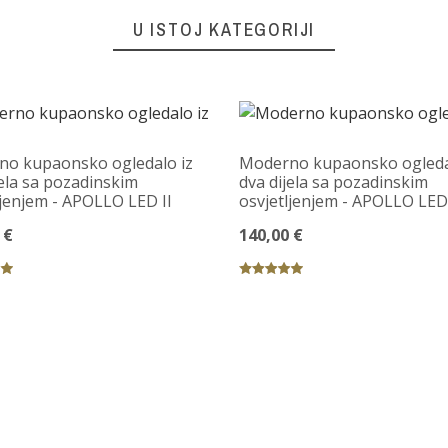
U ISTOJ KATEGORIJI
o kupaonsko ogledalo iz
Moderno kupaonsko ogleda
jela sa pozadinskim
dva dijela sa pozadinskim
ljenjem - APOLLO LED II
osvjetljenjem - APOLLO LE
 €
140,00 €