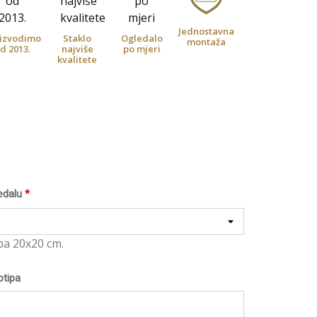
Jednostavna
izvodimo
Staklo
Ogledalo
montaža
d 2013.
najviše
po mjeri
kvalitete
edalu
*
pa 20x20 cm.
otipa