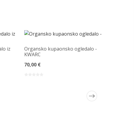
lo iz
Organsko kupaonsko ogledalo -
KWARC
D
70,00 €
Ukrasno o
organskog
osvjetlje