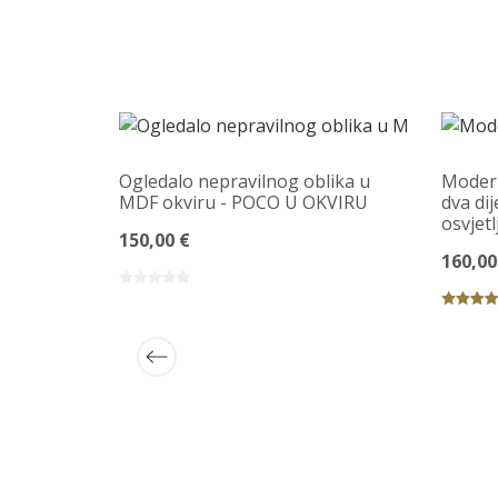
Ogledalo nepravilnog oblika u
Modern
MDF okviru - POCO U OKVIRU
dva di
osvjet
150,00 €
160,00
lnom
inskim
 GLASORI