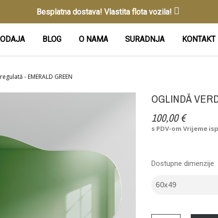
Besplatna dostava! Vlastita flota vozila!
ODAJA
BLOG
O NAMA
SURADNJA
KONTAKT
eregulată - EMERALD GREEN
OGLINDĂ VER
100,00 €
s PDV-om
Vrijeme is
Dostupne dimenzije