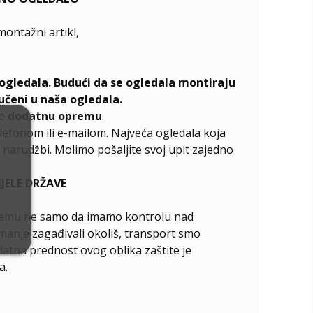
emontažni artikl,
ogledala. Budući da se ogledala montiraju
učeni u naša ogledala.
te
dodatnu opremu
.
elefonom ili e-mailom. Najveća ogledala koja
narudžbi. Molimo pošaljite svoj upit zajedno
ELE DRŽAVE
ći čemu ne samo da imamo kontrolu nad
manje zagađivali okoliš, transport smo
odatna prednost ovog oblika zaštite je
a.