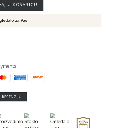
AJ U KOŠARICU
gledalo za Vas
ayments
U RECENZIJU