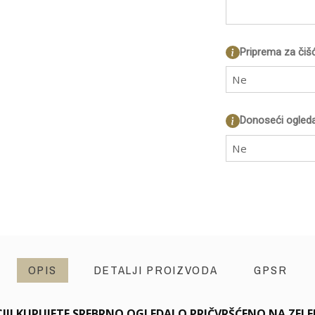
Priprema za čiš
Ne
Donoseći ogleda
Ne
OPIS
DETALJI PROIZVODA
GPSR
IJI KUPUJETE SREBRNO OGLEDALO PRIČVRŠĆENO NA ZE