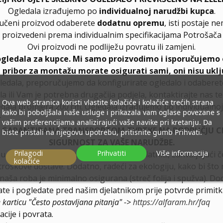
Ogledala izrađujemo po
individualnoj narudžbi kupca
.
ručeni proizvod odaberete
dodatnu opremu
, isti postaje n
proizvedeni prema individualnim specifikacijama Potrošača
Ovi proizvodi ne podliježu povratu ili zamjeni.
ogledala za kupce. Mi samo proizvodimo i isporučujemo 
, pribor za montažu morate osigurati sami, oni nisu uklj
ledala, preporučujemo da konfigurirate ogledalo i odabere
la ili Vam je potrebna drugačija podjela, kontaktirajte nas t
Ova web stranica koristi vlastite kolačiće i kolačiće trećih strana
dala promjera 200 cm. Ogledala izrađujemo po individualnoj 
kako bi poboljšala naše usluge i prikazala vam oglase povezane s
r
vašim preferencijama analizirajući vaše navike pri kretanju. Da
E GARANTIRANA TRANSPORTOM TVRTKE NA PODRUČJU CIJ
biste pristali na njegovu upotrebu, pritisnite gumb Prihvati.
SIGURNOST ZA VAŠE NARUDŽBE.
Prilagodi
Prihvatiti
Više informacija
u kod nas dostavljaju isključivo naši djelatnici, zahvaljuju
kolačiće
troškove dostave. Dodatno, radeći za ekologiju, kako bi što 
a naša roba je minimalno osigurana (streč folija i spužva). D
e i pogledate pred našim djelatnikom prije potvrde primitk
e karticu "Često postavljana pitanja" ->
https://alfaram.hr/faq
cije i povrata.