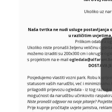
Ukoliko uz na
Naša tvrtka ne nudi usluge postavljanja 
u različitim uvjetima
Prilikom odabira og
Ukoliko niste pronašli željenu veličinu ogleda
možemo izraditi su 200x300 cm i okrugla ogle
s projektom na e-mail
ogledala@alfaram.h
DOSTAVA J
Posjedujemo vlastiti vozni park. Robu kupljen
statusom vaših narudžbi, već i minimiziramo 
prilagodili prijevozu ogledala - iz tog razlog
mogućnost da narudžbu učinkovito raspakirat
Niste pronašli odgovor na svoje pitanje? Posjetit
Prije kupnje pročitajte uvjete jamstva, reklama