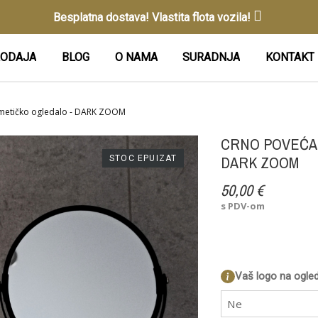
Besplatna dostava! Vlastita flota vozila!
ODAJA
BLOG
O NAMA
SURADNJA
KONTAKT
metičko ogledalo - DARK ZOOM
CRNO POVEĆA
DARK ZOOM
STOC EPUIZAT
50,00 €
s PDV-om
Vaš logo na ogled
Ne