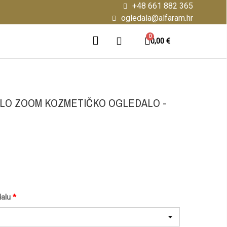
+48 661 882 365
ogledala@alfaram.hr
0,00 €
LO ZOOM KOZMETIČKO OGLEDALO -
alu
*