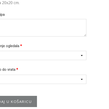
a 20x20 cm.
ipa
nje ogledala
*
o do vrata
*
AJ U KOŠARICU