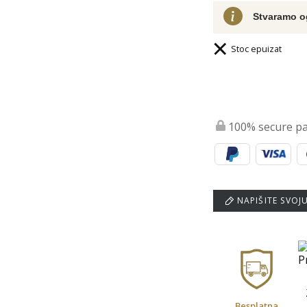
Stvaramo o
Stoc epuizat
100% secure p
NAPIŠITE SVOJ
Besplatna