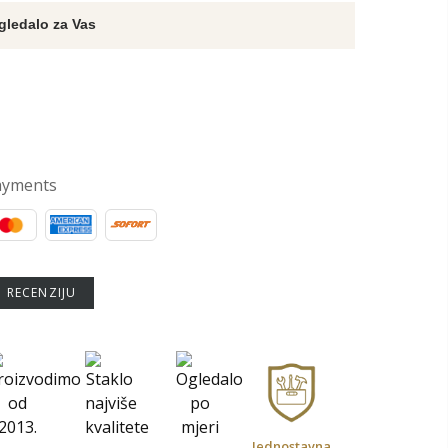
gledalo za Vas
ayments
U RECENZIJU
Jednostavna