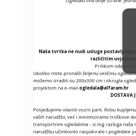
Ogledalo ima dvije strane. Jedna
Naša tvrtka ne nudi usluge postavljanja 
različitim uvjetima
Prilikom odabira o
Ukoliko niste pronašli željenu veličinu ogledal
možemo izraditi su 200x300 cm i okrugla ogleda
projektom na e-mail
ogledala@alfaram.hr
DOSTAVA J
Posjedujemo vlastiti vozni park. Robu kupljenu
vaših narudžbi, već i minimiziramo troškove dos
transportnim ogledalima - iz tog razloga naša 
narudžbu učinkovito raspakirate i pogledate p