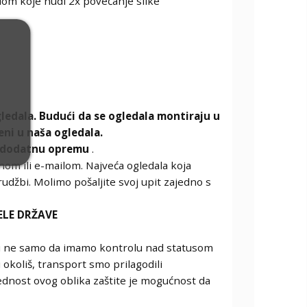
alom koje nudi 2x povećanje slike
ledala. Budući da se ogledala montiraju u
eni u naša ogledala.
dodatnu opremu
.
onom ili e-mailom. Najveća ogledala koja
džbi. Molimo pošaljite svoj upit zajedno s
ELE DRŽAVE
čemu ne samo da imamo kontrolu nad statusom
 okoliš, transport smo prilagodili
rednost ovog oblika zaštite je mogućnost da