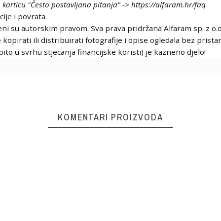
 karticu "Često postavljana pitanja" ->
https://alfaram.hr/faq
ije i povrata.
ićeni su autorskim pravom. Sva prava pridržana Alfaram sp. z o.o
opirati ili distribuirati fotografije i opise ogledala bez pris
bito u svrhu stjecanja financijske koristi) je kazneno djelo!
KOMENTARI PROIZVODA