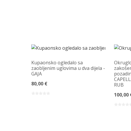
Kupaonsko ogledalo sa
Okruglo
zaobljenim uglovima u dva dijela -
zakošen
GAJA
pozadin
CAPELL
80,00 €
RUB
100,00 