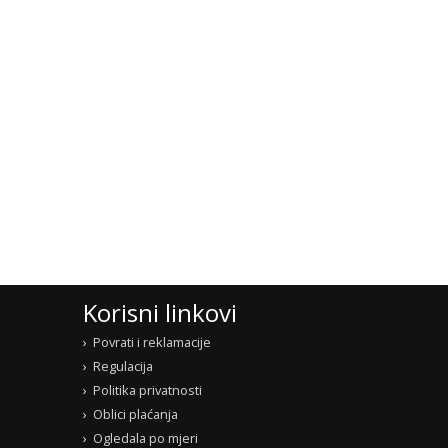
Korisni linkovi
Povrati i reklamacije
Regulacija
Politika privatnosti
Oblici plaćanja
Ogledala po mjeri