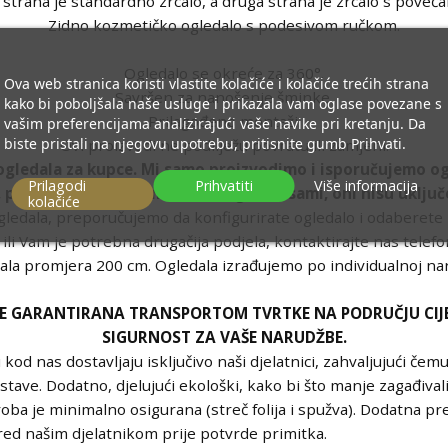
 strana je standardno zrcalo, a druga strana je zrcalo s poveć
Zidno kozmetičko ogledalo s podesivom ručkom.
Ogledalo se okreće za 360°.
Ova web stranica koristi vlastite kolačiće i kolačiće trećih strana
Savršen za nanošenje šminke.
kako bi poboljšala naše usluge i prikazala vam oglase povezane s
Prilagođeno montaži.
vašim preferencijama analizirajući vaše navike pri kretanju. Da
biste pristali na njegovu upotrebu, pritisnite gumb Prihvati.
Ovi proizvodi ne podliježu povratu ili zamjeni.
ogledala za kupce. Mi samo proizvodimo i isporučujemo og
Prilagodi
Prihvatiti
Više informacija
, pribor za montažu morate osigurati sami, oni nisu uključ
kolačiće
gledala, preporučujemo da konfigurirate ogledalo i odaberete
a ili Vam je potrebna drugačija podjela, kontaktirajte nas telef
la promjera 200 cm. Ogledala izrađujemo po individualnoj naru
E GARANTIRANA TRANSPORTOM TVRTKE NA PODRUČJU CIJ
SIGURNOST ZA VAŠE NARUDŽBE.
 kod nas dostavljaju isključivo naši djelatnici, zahvaljujući 
tave. Dodatno, djelujući ekološki, kako bi što manje zagađivali
roba je minimalno osigurana (streč folija i spužva). Dodatna p
red našim djelatnikom prije potvrde primitka.