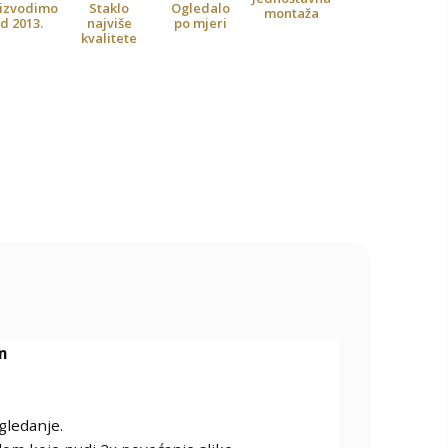
izvodimo
Staklo
Ogledalo
montaža
d 2013.
najviše
po mjeri
kvalitete
m
gledanje.