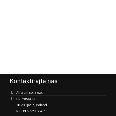
Kontaktirajte nas
Alfaram sp. z o.o.
ul. Prosta 14
38-200 Jasło, Poland
NIP: PL6852352767