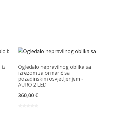
 iz
Ogledalo nepravilnog oblika sa
izrezom za ormarić sa
pozadinskim osvjetljenjem -
AURO 2 LED
360,00 €
Ogledalo orga