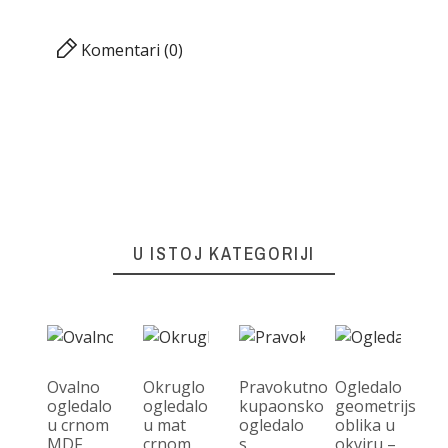
Komentari (0)
U ISTOJ KATEGORIJI
Ovalno
Okruglo
Pravokutno
Ogledalo
ogledalo
ogledalo
kupaonsko
geometrijskog
u crnom
u mat
ogledalo
oblika u
Og
MDF
crnom
s
okviru –
za