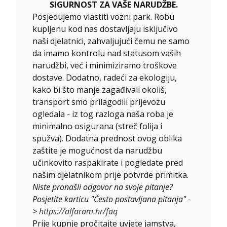
SIGURNOST ZA VAŠE NARUDŽBE.
Posjedujemo vlastiti vozni park. Robu
kupljenu kod nas dostavljaju isključivo
naši djelatnici, zahvaljujući čemu ne samo
da imamo kontrolu nad statusom vaših
narudžbi, već i minimiziramo troškove
dostave. Dodatno, radeći za ekologiju,
kako bi što manje zagađivali okoliš,
transport smo prilagodili prijevozu
ogledala - iz tog razloga naša roba je
minimalno osigurana (streč folija i
spužva). Dodatna prednost ovog oblika
zaštite je mogućnost da narudžbu
učinkovito raspakirate i pogledate pred
našim djelatnikom prije potvrde primitka.
Niste pronašli odgovor na svoje pitanje?
Posjetite karticu "Često postavljana pitanja" -
>
https://alfaram.hr/faq
Prije kupnje pročitajte uvjete jamstva,