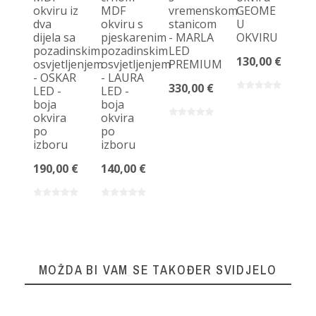
okviru iz
MDF
vremenskom
GEOME
po
dva
okviru s
stanicom
U
-
dijela sa
pjeskarenim
- MARLA
OKVIRU
T
pozadinskim
pozadinskim
LED
- 
130,00 €
osvjetljenjem
osvjetljenjem
PREMIUM
ok
- OSKAR
- LAURA
p
330,00 €
LED -
LED -
iz
boja
boja
38
okvira
okvira
po
po
izboru
izboru
190,00 €
140,00 €
MOŽDA BI VAM SE TAKOĐER SVIDJELO