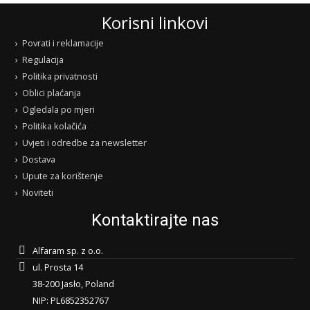
Korisni linkovi
Povrati i reklamacije
Regulacija
Politika privatnosti
Oblici plaćanja
Ogledala po mjeri
Politika kolačića
Uvjeti i odredbe za newsletter
Dostava
Upute za korištenje
Noviteti
Kontaktirajte nas
Alfaram sp. z o.o.
ul. Prosta 14
38-200 Jasło, Poland
NIP: PL6852352767