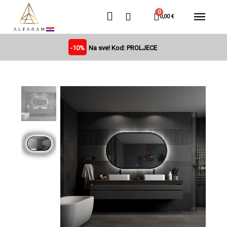
0,00 €
-10%
Na sve! Kod: PROLJECE