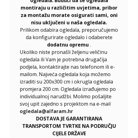
ogledala. Budući da se ogledala
montiraju u različitim uvjetima, pribor
za montažu morate osigurati sami, oni
nisu uključeni u naša ogledala.
Prilikom odabira ogledala, preporučujemo
da konfigurirate ogledalo i odaberete
dodatnu opremu
.
Ukoliko niste pronašli željenu veličinu
ogledala ili Vam je potrebna drugačija
podjela, kontaktirajte nas telefonom ili e-
mailom. Najveća ogledala koja možemo
izraditi su 200x300 cm i okrugla ogledala
promjera 200 cm. Ogledala izrađujemo po
individualnoj narudžbi. Molimo pošaljite
svoj upit zajedno s projektom na e-mail
ogledala@alfaram.hr
DOSTAVA JE GARANTIRANA
TRANSPORTOM TVRTKE NA PODRUČJU
CIJELE DRŽAVE