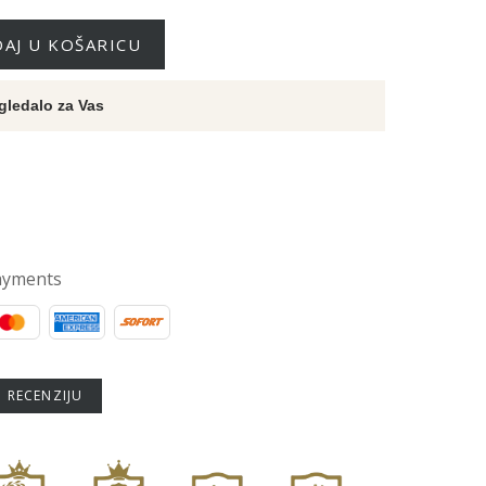
AJ U KOŠARICU
gledalo za Vas
ayments
U RECENZIJU