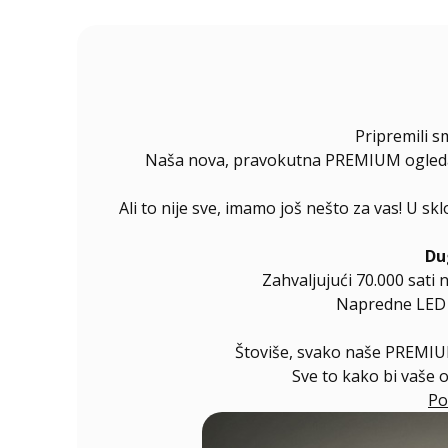
Pripremili s
Naša nova, pravokutna PREMIUM ogledala 
Ali to nije sve, imamo još nešto za vas! U s
Du
Zahvaljujući 70.000 sati 
Napredne LED di
Štoviše, svako naše PREMIUM
Sve to kako bi vaše 
Po