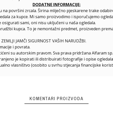
DODATNE INFORMACIJE:
 na površini zrcala. Širina mliječno pjeskarene trake odab
ledala za kupce. Mi samo proizvodimo i isporučujemo ogleda
 osigurati sami, oni nisu uključeni u naša ogledala.
arudžbi kupca. To je nemontažni predmet, proizveden prema 
 ZEMLJI JAMČI SIGURNOST VAŠIH NARUDŽBI.
macije i povrata.
štićeni su autorskim pravom. Sva prava pridržana Alfaram sp. 
njeno je kopirati ili distribuirati fotografije i opise ogled
ualno vlasništvo (osobito u svrhu stjecanja financijske korist
KOMENTARI PROIZVODA