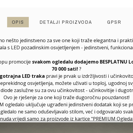
OPIS
DETALJI PROIZVODA
GPSR
mo nešto jedinstveno za sve one koji traže elegantna i prakti
s LED pozadinskim osvjetljenjem - jedinstveni, funkcionalni
klopu promocije
svakom ogledalu dodajemo BESPLATNU Long
70 000 sati!
?
gotrajna LED traka
pravi je prvak u izdržljivosti i učinkovito
neprekidnog osvjetljenja, možete uživati u toploj, ugodnoj svj
ode zaslužne su za ovu učinkovitost - učinkovitije i dugotra
Ovo je rješenje za one koji traže dugoročnu pouzdanost!
 ogledalo uključuje ugrađeni jedinstveni dodatak koji se 
ogledalo ne samo oduševljavalo stilom, već i odgovaralo sv
nuda vrijedi samo za proizvode iz kartice "PREMIUM Ogledal