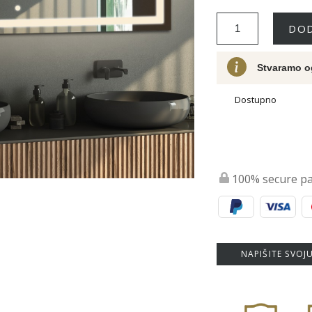
DOD
Stvaramo o
Dostupno
100% secure p
NAPIŠITE SVOJ