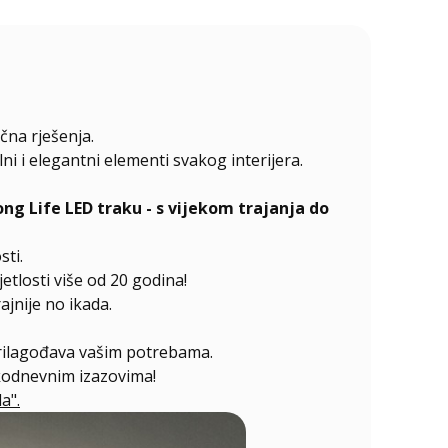
čna rješenja.
 i elegantni elementi svakog interijera.
 Life LED traku - s vijekom trajanja do
sti.
etlosti više od 20 godina!
jnije no ikada.
prilagođava vašim potrebama.
akodnevnim izazovima!
a".