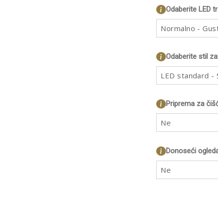
Odaberite LED t
Normalno - Gus
Odaberite stil z
LED standard - S
Priprema za čiš
Ne
Donoseći ogleda
Ne