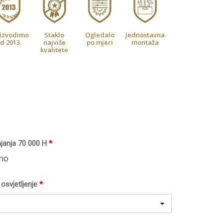
izvodimo
Staklo
Ogledalo
Jednostavna
d 2013.
najviše
po mjeri
montaža
kvalitete
ajanja 70 000 H
*
tno
osvjetljenje
*