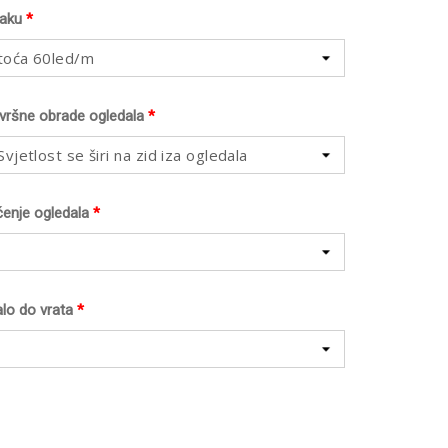
raku
*
toća 60led/m
avršne obrade ogledala
*
vjetlost se širi na zid iza ogledala
ćenje ogledala
*
lo do vrata
*