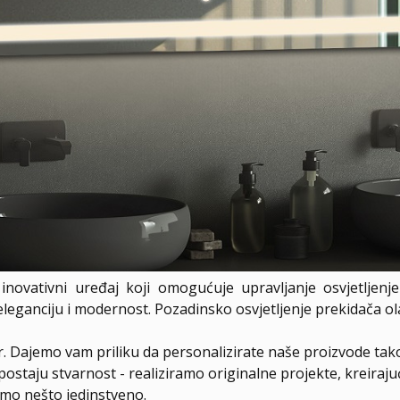
inovativni uređaj koji omogućuje upravljanje osvjetljenj
 eleganciju i modernost. Pozadinsko osvjetljenje prekidača o
er. Dajemo vam priliku da personalizirate naše proizvode tak
postaju stvarnost - realiziramo originalne projekte, kreiraj
amo nešto jedinstveno.