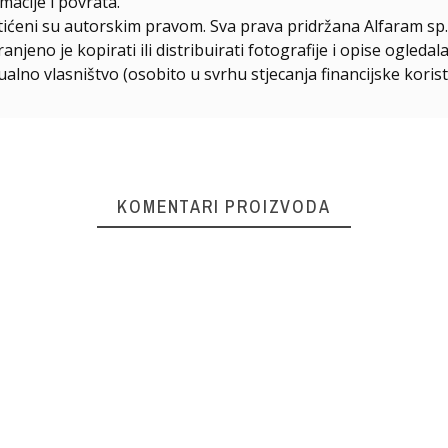
macije i povrata.
štićeni su autorskim pravom. Sva prava pridržana Alfaram sp. 
njeno je kopirati ili distribuirati fotografije i opise ogled
ualno vlasništvo (osobito u svrhu stjecanja financijske korist
KOMENTARI PROIZVODA