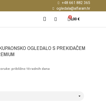
+48 661 882 365
ogledala@alfaram.hr
0,00 €
KUPAONSKO OGLEDALO S PREKIDAČEM
REMIUM
poruke: približno 10 radnih dana