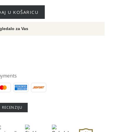
AJ U KOŠARICU
gledalo za Vas
ayments
U RECENZIJU