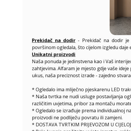
Prekidač na dodir
- Prekidač na dodir je 
površinom ogledala, što cijelom izgledu daje
Unikatni proizvodi
Naša ponuda je jedinstvena kao i Vaš interij
zahtjevima. Alfaram je mjesto gdje vaše ideje 
ukus, naša preciznost izrade - zajedno stvar
* Ogledalo ima mliječno pjeskarenu LED traku
* Naša tvrtka ne nudi usluge postavljanja og
različitim uvjetima, pribor za montažu morate
*
Ogledalo se izrađuje prema individualnoj n
proizvodi ne podliježu povratu ili zamjeni.
* DOSTAVA TVRTKIM PRIJEVOZOM U CIJELOJ