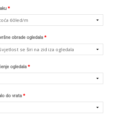
raku
*
toća 60led/m
avršne obrade ogledala
*
vjetlost se širi na zid iza ogledala
ćenje ogledala
*
lo do vrata
*