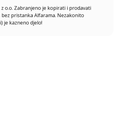
z o.o. Zabranjeno je kopirati i prodavati
ala bez pristanka Alfarama. Nezakonito
i) je kazneno djelo!