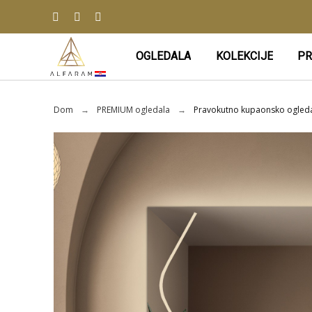
OGLEDALA
KOLEKCIJE
PR
Dom
PREMIUM ogledala
Pravokutno kupaonsko ogleda