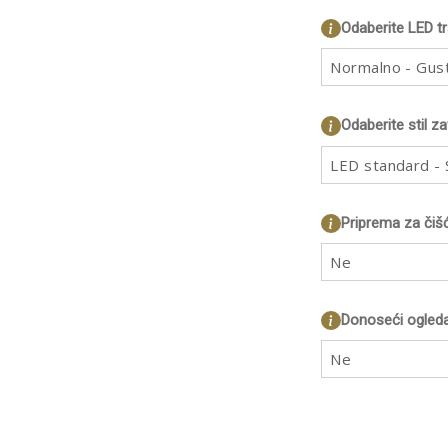
Odaberite LED t
Normalno - Gus
Odaberite stil z
LED standard - S
Priprema za čiš
Ne
Donoseći ogleda
Ne