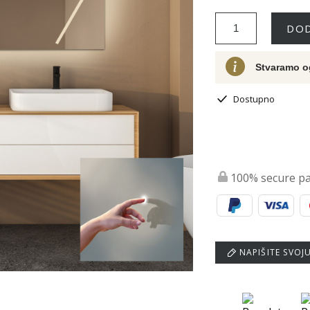
DOD
Stvaramo o
Dostupno
100% secure p
NAPIŠITE SVOJ