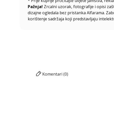
* Prije kupnje pročitajte uvjete jamstva, rekla
Pažnja!
Zrcalni uzorak, fotografije i opisi za
dizajne ogledala bez pristanka Alfarama. Zabra
korištenje sadržaja koji predstavljaju intelekt
Komentari (0)