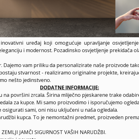
inovativni uređaj koji omogućuje upravljanje osvjetljenj
 eleganciju i modernost. Pozadinsko osvjetljenje prekidača o
er. Dajemo vam priliku da personalizirate naše proizvode tak
postaju stvarnost - realiziramo originalne projekte, kreiraj
amo nešto jedinstveno.
DODATNE INFORMACIJE:
 na površini zrcala. Širina mliječno pjeskarene trake odab
ledala za kupce. Mi samo proizvodimo i isporučujemo ogleda
 osigurati sami, oni nisu uključeni u naša ogledala.
arudžbi kupca. To je nemontažni predmet, proizveden prema 
 ZEMLJI JAMČI SIGURNOST VAŠIH NARUDŽBI.