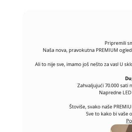
Pripremili s
Naša nova, pravokutna PREMIUM ogledala 
Ali to nije sve, imamo još nešto za vas! U s
Du
Zahvaljujući 70.000 sati 
Napredne LED di
Štoviše, svako naše PREMIUM
Sve to kako bi vaše 
Po