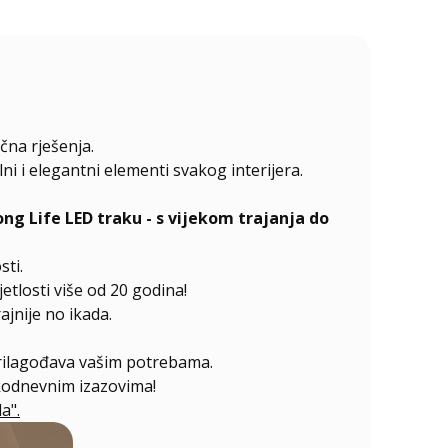
čna rješenja.
 i elegantni elementi svakog interijera.
 Life LED traku - s vijekom trajanja do
sti.
etlosti više od 20 godina!
jnije no ikada.
prilagođava vašim potrebama.
akodnevnim izazovima!
a".