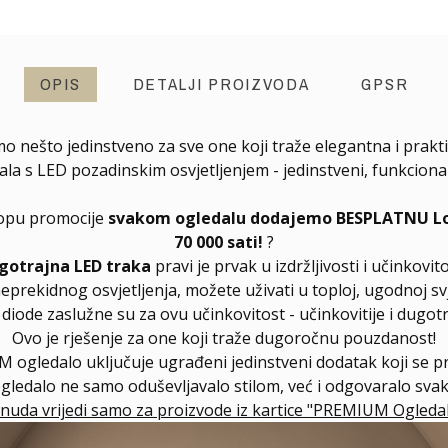
OPIS
DETALJI PROIZVODA
GPSR
mo nešto jedinstveno za sve one koji traže elegantna i prakti
s LED pozadinskim osvjetljenjem - jedinstveni, funkcionalni
klopu promocije
svakom ogledalu dodajemo BESPLATNU Long
70 000 sati!
?
gotrajna LED traka
pravi je prvak u izdržljivosti i učinkovito
neprekidnog osvjetljenja, možete uživati u toploj, ugodnoj svj
ode zaslužne su za ovu učinkovitost - učinkovitije i dugotra
Ovo je rješenje za one koji traže dugoročnu pouzdanost!
 ogledalo uključuje ugrađeni jedinstveni dodatak koji se 
ogledalo ne samo oduševljavalo stilom, već i odgovaralo sv
nuda vrijedi samo za proizvode iz kartice "PREMIUM Ogledal