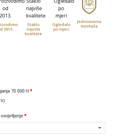
Jednostavna
izvodimo
Staklo
Ogledalo
montaža
d 2013.
najviše
po mjeri
kvalitete
ajanja 70 000 H
*
tno
osvjetljenje
*