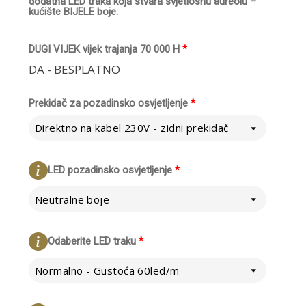
dodatna LED traka koja stvara svjetlosnu aureolu –
kućište BIJELE boje.
DUGI VIJEK vijek trajanja 70 000 H
*
DA - BESPLATNO
Prekidač za pozadinsko osvjetljenje
*
Direktno na kabel 230V - zidni prekidač
LED pozadinsko osvjetljenje
*
Neutralne boje
Odaberite LED traku
*
Normalno - Gustoća 60led/m