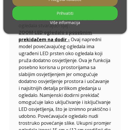
pjeskaren element na ogledalu je
odmaknut od ruba za otprilike 10-11 cm
Prihvatiti
Dodatna LED traka se provlači oko
Više informacija
ogledala stvarajući sjaj .
ZOOM LED ogledalo s posebnim
prekidačem na dodir -
Ovaj napredni
model povećavajućeg ogledala ima
ugrađeni LED prsten oko ogledala koji
pruža dodatno osvjetljenje. Ova je funkcija
posebno korisna u prostorijama sa
slabijim osvjetljenjem jer omogućuje
dodatno osvjetljenje prostora i uočavanje
i najsitnijih detalja prilikom gledanja u
ogledalo. Namjenski dodirni prekidač
omogućuje lako uključivanje i isključivanje
LED osvjetljenja, što je iznimno praktično i
udobno. Povećavajuće ogledalo nudi
trostruko povećanje slike. Ukupni promjer
ogledala iznosi 15 cm = (12 cm središnji dio