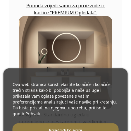
Ponuda vrijedi samo za proizvode iz
kartice "PREMIUM Ogledala".
Ova web stranica koristi vlastite kolačiće i kolačiće
trećih strana kako bi poboljšala naše usluge i
prikazala vam oglase povezane s vašim
preferencijama analizirajući vaše navike pri kretanju.
Da biste pristali na njegovu upotrebu, pritisnite
gumb Prihvati.
Rasvjeta
- Standardno ogledalo
opremljeno je pjeskarenim osvjetljenjem,
što omogućuje PREMIUM LED efekt -
Prilagodi kolačiće