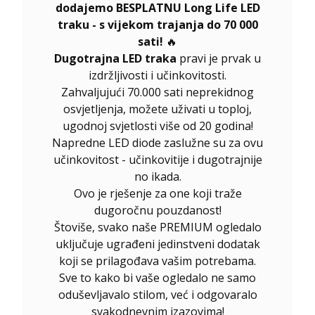
dodajemo BESPLATNU Long Life LED
traku - s vijekom trajanja do 70 000
sati!
🔥
Dugotrajna LED traka
pravi je prvak u
izdržljivosti i učinkovitosti.
Zahvaljujući 70.000 sati neprekidnog
osvjetljenja, možete uživati u toploj,
ugodnoj svjetlosti više od 20 godina!
Napredne LED diode zaslužne su za ovu
učinkovitost - učinkovitije i dugotrajnije
no ikada.
Ovo je rješenje za one koji traže
dugoročnu pouzdanost!
Štoviše, svako naše PREMIUM ogledalo
uključuje ugrađeni jedinstveni dodatak
koji se prilagođava vašim potrebama.
Sve to kako bi vaše ogledalo ne samo
oduševljavalo stilom, već i odgovaralo
svakodnevnim izazovima!