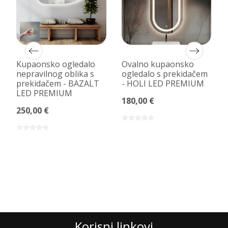
Kupaonsko ogledalo
Ovalno kupaonsko
nepravilnog oblika s
ogledalo s prekidačem
-
prekidačem - BAZALT
- HOLI LED PREMIUM
LED PREMIUM
180,00 €
250,00 €
Korisni linkovi