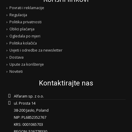
Povrati i reklamacije
Regulacija
Politika privatnosti
Oblici plaćanja
Ogledala po mjeri
Politika kolačića
Uvjeti i odredbe za newsletter
Dostava
Upute za korištenje
Noviteti
Kontaktirajte nas
Alfaram sp. z o.o.
ul. Prosta 14
38-200 Jasło, Poland
NIP: PL6852352767
KRS: 0001065703
REGON: 526778330