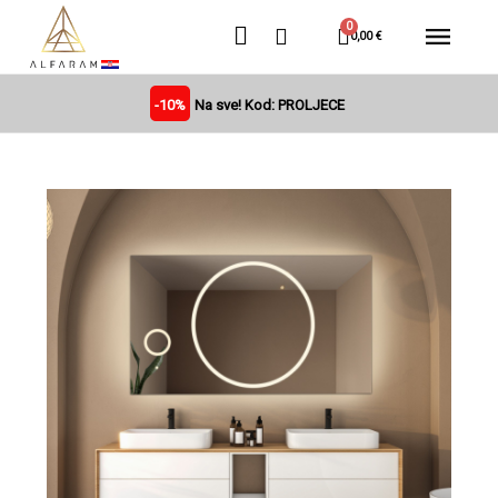
0,00 €
-10%
Na sve! Kod: PROLJECE