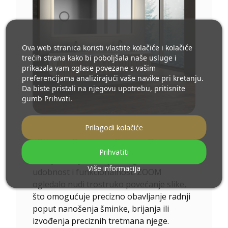
Ova web stranica koristi vlastite kolačiće i kolačiće
trećih strana kako bi poboljšala naše usluge i
prikazala vam oglase povezane s vašim
preferencijama analizirajući vaše navike pri kretanju.
Da biste pristali na njegovu upotrebu, pritisnite
gumb Prihvati.
ZOOM ogledalo -
Ovo povećavajuće
Prilagodi kolačiće
ogledalo ugrađeno u glavno ogledalo
idealan je alat za osobe koje paze na
Prihvatiti
detalje. Dizajnirano je s naglaskom na
Više informacija
udobnost i funkcionalnost. ZOOM
ogledalo nudi trostruko povećanje slike,
što omogućuje precizno obavljanje radnji
poput nanošenja šminke, brijanja ili
izvođenja preciznih tretmana njege.