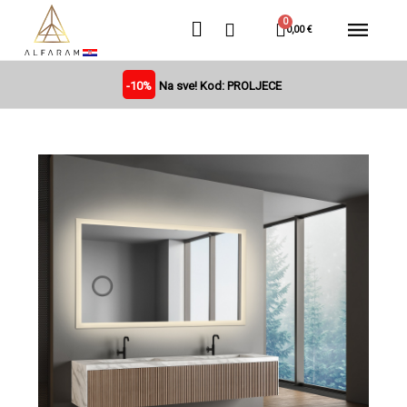
0,00 €
-10%
Na sve! Kod: PROLJECE