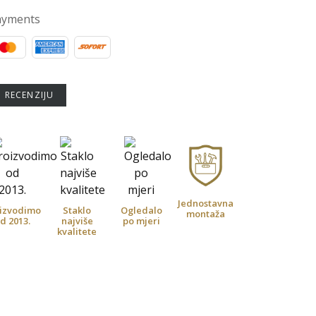
ayments
U RECENZIJU
Jednostavna
izvodimo
Staklo
Ogledalo
montaža
d 2013.
najviše
po mjeri
kvalitete