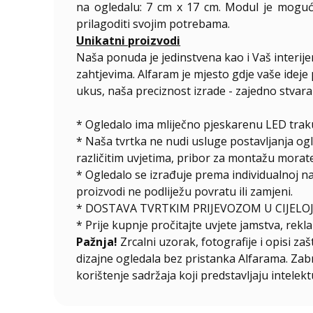
na ogledalu: 7 cm x 17 cm. Modul je moguće
prilagoditi svojim potrebama.
Unikatni proizvodi
Naša ponuda je jedinstvena kao i Vaš interij
zahtjevima. Alfaram je mjesto gdje vaše ideje 
ukus, naša preciznost izrade - zajedno stvar
* Ogledalo ima mliječno pjeskarenu LED traku
* Naša tvrtka ne nudi usluge postavljanja og
različitim uvjetima, pribor za montažu morate
*
Ogledalo se izrađuje prema individualnoj n
proizvodi ne podliježu povratu ili zamjeni.
* DOSTAVA TVRTKIM PRIJEVOZOM U CIJELOJ
* Prije kupnje pročitajte uvjete jamstva, rekla
Pažnja!
Zrcalni uzorak, fotografije i opisi za
dizajne ogledala bez pristanka Alfarama. Zabra
korištenje sadržaja koji predstavljaju intelekt