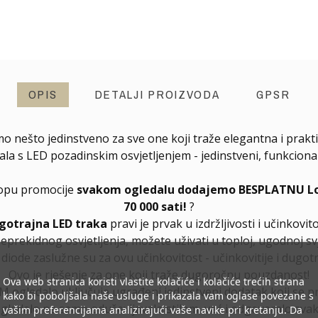
OPIS
DETALJI PROIZVODA
GPSR
mo nešto jedinstveno za sve one koji traže elegantna i prakti
s LED pozadinskim osvjetljenjem - jedinstveni, funkcionalni
klopu promocije
svakom ogledalu dodajemo BESPLATNU Long
70 000 sati!
?
gotrajna LED traka
pravi je prvak u izdržljivosti i učinkovito
neprekidnog osvjetljenja, možete uživati u toploj, ugodnoj svj
ode zaslužne su za ovu učinkovitost - učinkovitije i dugotra
Ovo je rješenje za one koji traže dugoročnu pouzdanost!
Ova web stranica koristi vlastite kolačiće i kolačiće trećih strana
 ogledalo uključuje ugrađeni jedinstveni dodatak koji se 
kako bi poboljšala naše usluge i prikazala vam oglase povezane s
ogledalo ne samo oduševljavalo stilom, već i odgovaralo sv
vašim preferencijama analizirajući vaše navike pri kretanju. Da