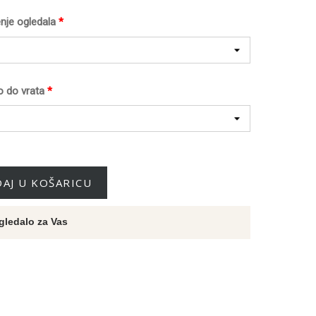
nje ogledala
*
o do vrata
*
AJ U KOŠARICU
gledalo za Vas