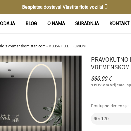
Besplatna dostava! Vlastita flota vozila!
ODAJA
BLOG
O NAMA
SURADNJA
KONTAKT
lo s vremenskom stanicom - MELISA II LED PREMIUM
PRAVOKUTNO 
VREMENSKOM S
390,00 €
s PDV-om
Vrijeme is
Dostupne dimenzije