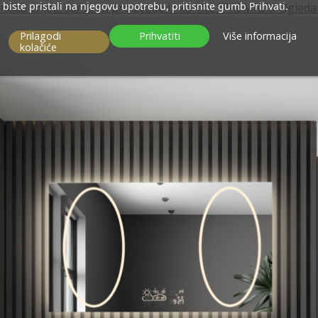
biste pristali na njegovu upotrebu, pritisnite gumb Prihvati.
nuda vrijedi samo za proizvode iz kartice "PREMIUM Ogledal
Prilagodi
Prihvatiti
Više informacija
kolačiće