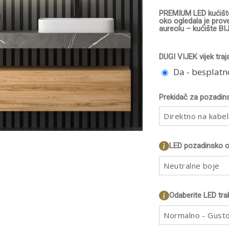
PREMIUM LED kućište 
oko ogledala je prov
aureolu – kućište BI
DUGI VIJEK vijek traj
Da - besplatn
Prekidač za pozadins
Direktno na kabel
LED pozadinsko os
Neutralne boje
Odaberite LED tra
Normalno - Gust