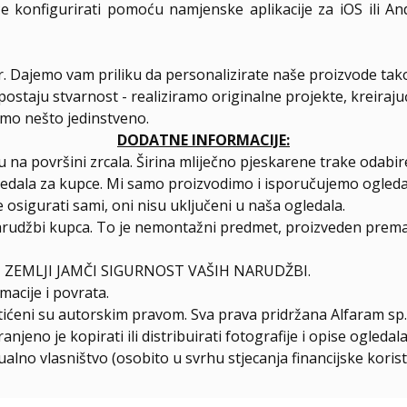
 konfigurirati pomoću namjenske aplikacije za iOS ili A
er. Dajemo vam priliku da personalizirate naše proizvode tak
postaju stvarnost - realiziramo originalne projekte, kreiraj
amo nešto jedinstveno.
DODATNE INFORMACIJE:
 na površini zrcala. Širina mliječno pjeskarene trake odab
ledala za kupce. Mi samo proizvodimo i isporučujemo ogleda
 osigurati sami, oni nisu uključeni u naša ogledala.
arudžbi kupca. To je nemontažni predmet, proizveden prema 
 ZEMLJI JAMČI SIGURNOST VAŠIH NARUDŽBI.
macije i povrata.
štićeni su autorskim pravom. Sva prava pridržana Alfaram sp. 
njeno je kopirati ili distribuirati fotografije i opise ogled
ualno vlasništvo (osobito u svrhu stjecanja financijske korist