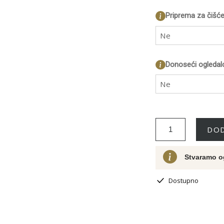
Priprema za čišće
Ne
Donoseći ogledal
Ne
DOD
Stvaramo o
Dostupno