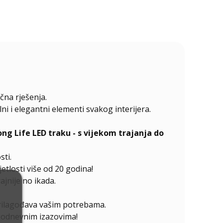
čna rješenja.
 i elegantni elementi svakog interijera.
 Life LED traku - s vijekom trajanja do
sti.
etlosti više od 20 godina!
jnije no ikada.
prilagođava vašim potrebama.
akodnevnim izazovima!