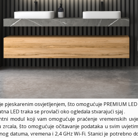
je pjeskarenim osvjetljenjem, što omogućuje PREMIUM LED e
a LED traka se provlači oko ogledala stvarajući sjaj .
entni modul koji vam omogućuje praćenje vremenskih uvjet
nju zrcala, što omogućuje očitavanje podataka u svim uvjet
nog datuma, vremena i 2,4 GHz Wi-Fi. Stanici je potrebno do