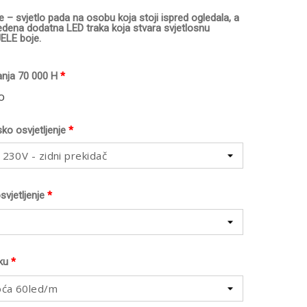
– svjetlo pada na osobu koja stoji ispred ogledala, a
edena dodatna LED traka koja stvara svjetlosnu
JELE boje.
anja 70 000 H
*
o
ko osvjetljenje
*
 230V - zidni prekidač
vjetljenje
*
ku
*
oća 60led/m