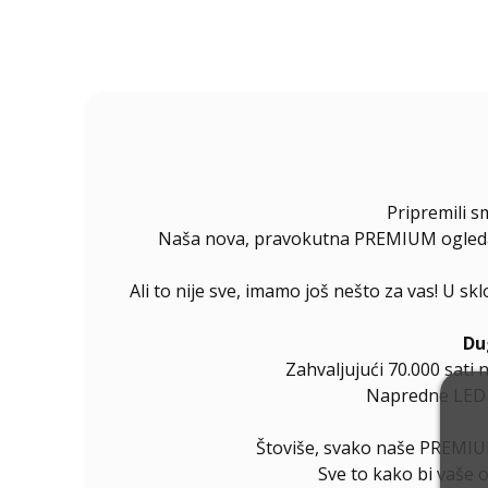
Pripremili s
Naša nova, pravokutna PREMIUM ogledala 
Ali to nije sve, imamo još nešto za vas! U s
Du
Zahvaljujući 70.000 sati 
Napredne LED di
Štoviše, svako naše PREMIUM
Sve to kako bi vaše 