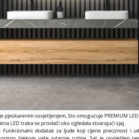
je pjeskarenim osvjetljenjem, što omogućuje PREMIUM LED e
a LED traka se provlači oko ogledala stvarajući sjaj .
 Funkcionalni dodatak za ljude koji cijene preciznost i u
risno tijekom vaše jutarnje rutine. Sat je osvijetljen n