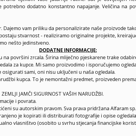
je potrebno dodatno konstantno napajanje. Veličina na po
er. Dajemo vam priliku da personalizirate naše proizvode tak
postaju stvarnost - realiziramo originalne projekte, kreiraj
amo nešto jedinstveno.
DODATNE INFORMACIJE:
 na površini zrcala. Širina mliječno pjeskarene trake odab
ledala za kupce. Mi samo proizvodimo i isporučujemo ogleda
 osigurati sami, oni nisu uključeni u naša ogledala.
arudžbi kupca. To je nemontažni predmet, proizveden prema 
 ZEMLJI JAMČI SIGURNOST VAŠIH NARUDŽBI.
macije i povrata.
štićeni su autorskim pravom. Sva prava pridržana Alfaram sp. 
njeno je kopirati ili distribuirati fotografije i opise ogled
ualno vlasništvo (osobito u svrhu stjecanja financijske korist