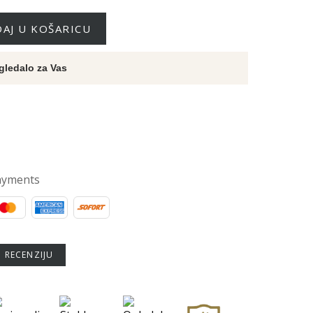
AJ U KOŠARICU
gledalo za Vas
ayments
U RECENZIJU