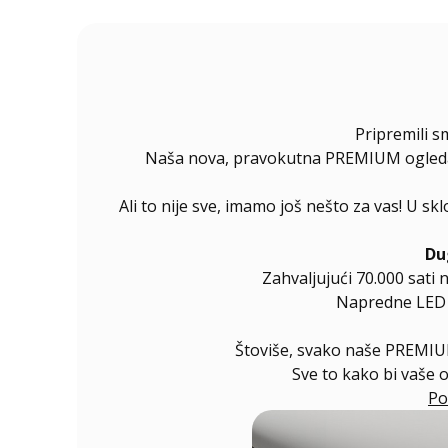
Pripremili s
Naša nova, pravokutna PREMIUM ogledala 
Ali to nije sve, imamo još nešto za vas! U s
Du
Zahvaljujući 70.000 sati 
Napredne LED di
Štoviše, svako naše PREMIUM
Sve to kako bi vaše 
Po