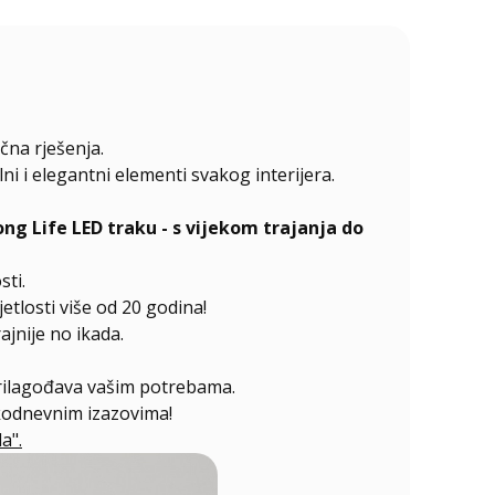
čna rješenja.
 i elegantni elementi svakog interijera.
 Life LED traku - s vijekom trajanja do
sti.
etlosti više od 20 godina!
jnije no ikada.
prilagođava vašim potrebama.
akodnevnim izazovima!
a".