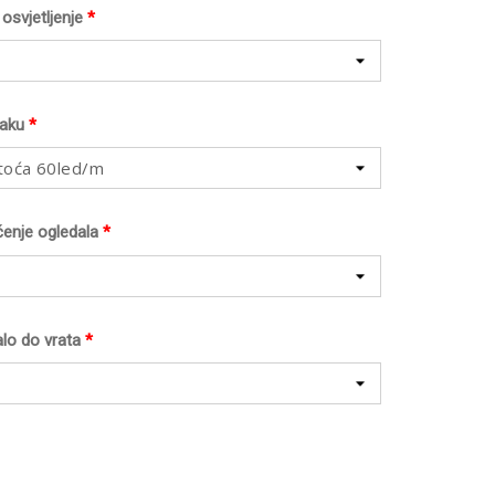
osvjetljenje
*
raku
*
toća 60led/m
ćenje ogledala
*
lo do vrata
*