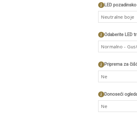
LED pozadinsko 
Neutralne boje
Odaberite LED t
Normalno - Gus
Priprema za čiš
Ne
Donoseći ogleda
Ne