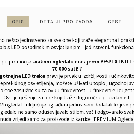
OPIS
DETALJI PROIZVODA
GPSR
mo nešto jedinstveno za sve one koji traže elegantna i prakti
s LED pozadinskim osvjetljenjem - jedinstveni, funkcionalni
klopu promocije
svakom ogledalu dodajemo BESPLATNU Long
70 000 sati!
?
gotrajna LED traka
pravi je prvak u izdržljivosti i učinkovito
neprekidnog osvjetljenja, možete uživati u toploj, ugodnoj svj
ode zaslužne su za ovu učinkovitost - učinkovitije i dugotra
Ovo je rješenje za one koji traže dugoročnu pouzdanost!
 ogledalo uključuje ugrađeni jedinstveni dodatak koji se 
ogledalo ne samo oduševljavalo stilom, već i odgovaralo sv
nuda vrijedi samo za proizvode iz kartice "PREMIUM Ogledal