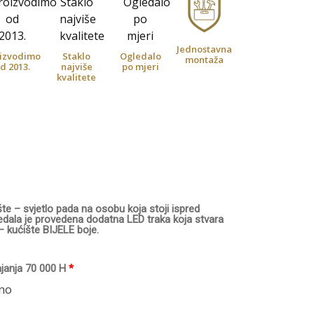
Jednostavna
izvodimo
Staklo
Ogledalo
montaža
d 2013.
najviše
po mjeri
kvalitete
e – svjetlo pada na osobu koja stoji ispred
edala je provedena dodatna LED traka koja stvara
– kućište BIJELE boje.
ajanja 70 000 H
*
tno