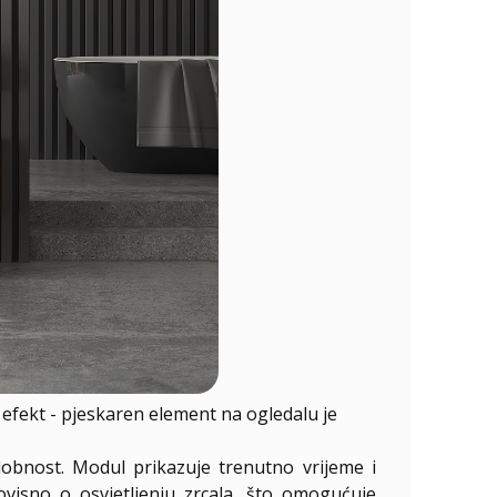
fekt - pjeskaren element na ogledalu je
dobnost. Modul prikazuje trenutno vrijeme i
eovisno o osvjetljenju zrcala, što omogućuje