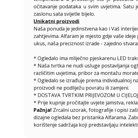
očitavanje podataka u svim uvjetima. Satu 
zaslonu sata svijetle bijelo.
Unikatni proizvodi
Naša ponuda je jedinstvena kao i Vaš interij
zahtjevima. Alfaram je mjesto gdje vaše ideje 
ukus, naša preciznost izrade - zajedno stvar
* Ogledalo ima mliječno pjeskarenu LED traku
* Naša tvrtka ne nudi usluge postavljanja og
različitim uvjetima, pribor za montažu morate
*
Ogledalo se izrađuje prema individualnoj n
proizvodi ne podliježu povratu ili zamjeni.
* DOSTAVA TVRTKIM PRIJEVOZOM U CIJELOJ
* Prije kupnje pročitajte uvjete jamstva, rekla
Pažnja!
Zrcalni uzorak, fotografije i opisi za
dizajne ogledala bez pristanka Alfarama. Zabra
korištenje sadržaja koji predstavljaju intelekt