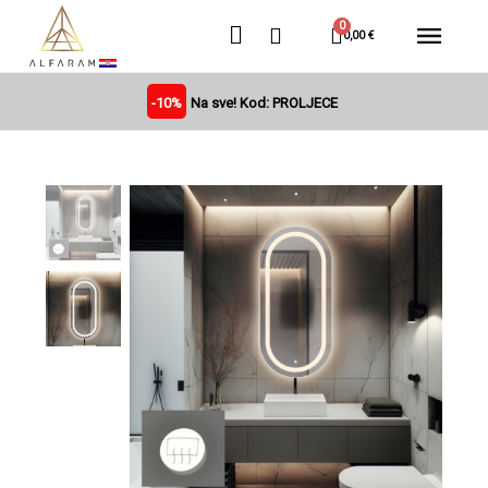
0,00 €
-10%
Na sve! Kod: PROLJECE