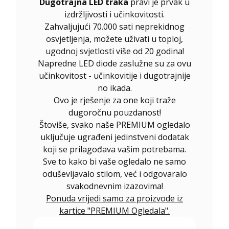
Dugotrajna LED traka
pravi je prvak u
izdržljivosti i učinkovitosti.
Zahvaljujući 70.000 sati neprekidnog
osvjetljenja, možete uživati u toploj,
ugodnoj svjetlosti više od 20 godina!
Napredne LED diode zaslužne su za ovu
učinkovitost - učinkovitije i dugotrajnije
no ikada.
Ovo je rješenje za one koji traže
dugoročnu pouzdanost!
Štoviše, svako naše PREMIUM ogledalo
uključuje ugrađeni jedinstveni dodatak
koji se prilagođava vašim potrebama.
Sve to kako bi vaše ogledalo ne samo
oduševljavalo stilom, već i odgovaralo
svakodnevnim izazovima!
Ponuda vrijedi samo za proizvode iz
kartice "PREMIUM Ogledala".