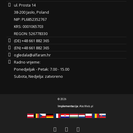
ul. Prosta 14
38-200 Jasło, Poland
NIP: PL6852352767
KRS: 0001065703
REGON: 526778330
(DE) +48 661 882 365
(EN) +48 661 882 365
ogledala@alfaram.hr
Radno vrijeme:
Ponedjeljak - Petak: 7.00 - 15.00
Subota, Nedjelja: zatvoreno
© 2026
Implementacija:
AbcWeb.pl