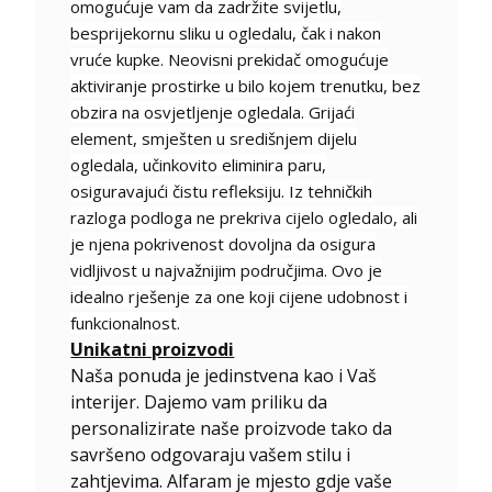
omogućuje vam da zadržite svijetlu,
besprijekornu sliku u ogledalu, čak i nakon
vruće kupke. Neovisni prekidač omogućuje
aktiviranje prostirke u bilo kojem trenutku, bez
obzira na osvjetljenje ogledala. Grijaći
element, smješten u središnjem dijelu
ogledala, učinkovito eliminira paru,
osiguravajući čistu refleksiju. Iz tehničkih
razloga podloga ne prekriva cijelo ogledalo, ali
je njena pokrivenost dovoljna da osigura
vidljivost u najvažnijim područjima. Ovo je
idealno rješenje za one koji cijene udobnost i
funkcionalnost.
Unikatni proizvodi
Naša ponuda je jedinstvena kao i Vaš
interijer. Dajemo vam priliku da
personalizirate naše proizvode tako da
savršeno odgovaraju vašem stilu i
zahtjevima. Alfaram je mjesto gdje vaše