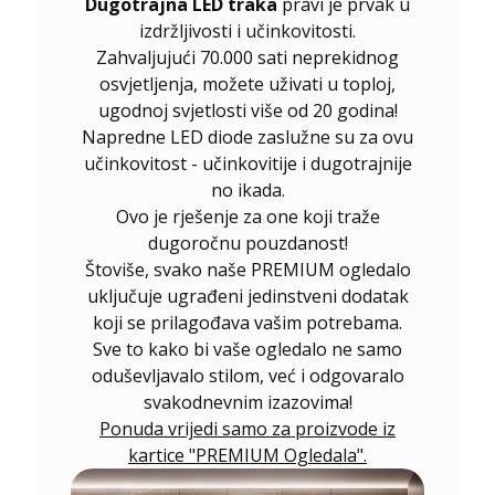
Dugotrajna LED traka
pravi je prvak u
izdržljivosti i učinkovitosti.
Zahvaljujući 70.000 sati neprekidnog
osvjetljenja, možete uživati u toploj,
ugodnoj svjetlosti više od 20 godina!
Napredne LED diode zaslužne su za ovu
učinkovitost - učinkovitije i dugotrajnije
no ikada.
Ovo je rješenje za one koji traže
dugoročnu pouzdanost!
Štoviše, svako naše PREMIUM ogledalo
uključuje ugrađeni jedinstveni dodatak
koji se prilagođava vašim potrebama.
Sve to kako bi vaše ogledalo ne samo
oduševljavalo stilom, već i odgovaralo
svakodnevnim izazovima!
Ponuda vrijedi samo za proizvode iz
kartice "PREMIUM Ogledala".