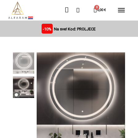
0,00 €
-10%
Na sve! Kod: PROLJECE