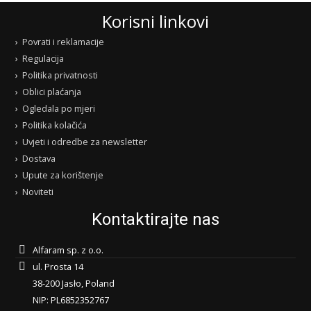
Korisni linkovi
Povrati i reklamacije
Regulacija
Politika privatnosti
Oblici plaćanja
Ogledala po mjeri
Politika kolačića
Uvjeti i odredbe za newsletter
Dostava
Upute za korištenje
Noviteti
Kontaktirajte nas
Alfaram sp. z o.o.
ul. Prosta 14
38-200 Jasło, Poland
NIP: PL6852352767