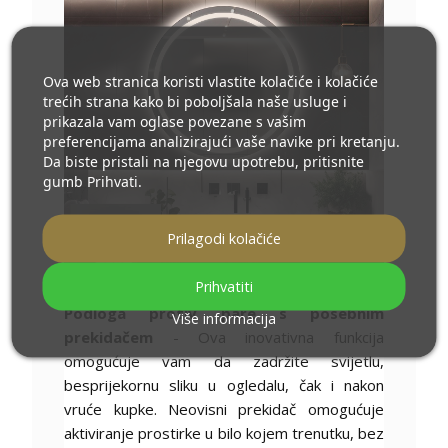
Ova web stranica koristi vlastite kolačiće i kolačiće
trećih strana kako bi poboljšala naše usluge i
prikazala vam oglase povezane s vašim
preferencijama analizirajući vaše navike pri kretanju.
Da biste pristali na njegovu upotrebu, pritisnite
gumb Prihvati.
Prilagodi kolačiće
Prihvatiti
Podloga protiv pare s posebnim
Više informacija
prekidačem
- Ova inovativna funkcija
omogućuje vam da zadržite svijetlu,
besprijekornu sliku u ogledalu, čak i nakon
vruće kupke. Neovisni prekidač omogućuje
aktiviranje prostirke u bilo kojem trenutku, bez