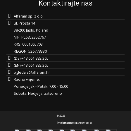
Kontaktirajte nas
Alfaram sp. z o.o.
ul. Prosta 14
38-200 Jasło, Poland
NIP: PL6852352767
KRS: 0001065703
REGON: 526778330
(DE) +48 661 882 365
(EN) +48 661 882 365
ogledala@alfaram.hr
Radno vrijeme:
Ponedjeljak - Petak: 7.00 - 15.00
Subota, Nedjelja: zatvoreno
© 2026
Implementacija:
AbcWeb.pl