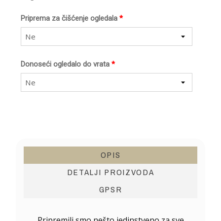
Priprema za čišćenje ogledala
*
Ne
Donoseći ogledalo do vrata
*
Ne
OPIS
DETALJI PROIZVODA
GPSR
Pripremili smo nešto jedinstveno za sve