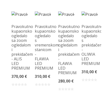
Pravokutno
Pravokutno
Pravokutno
Pravokutno
kupaonsko
kupaonsko
kupaonsko
kupaonsko
ogledalo
ogledalo
ogledalo
ogledalo
P
sa zoom
s
sa zoom
s
k
ogledalom
vremenskom
ogledalom
prekidačem
og
i
stanicom
i
-
s
prekidačem
-
prekidačem
OLIWIA
v
- ALIS
FLAWIA
-
LED
st
LED
LED
FLAWIA
PREMIUM
Bl
PREMIUM
PREMIUM
LED
z
310,00 €
PREMIUM
i
370,00 €
310,00 €
p
280,00 €
- 
L
P
57