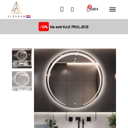
0,00 €
-10%
Na sve! Kod: PROLJECE