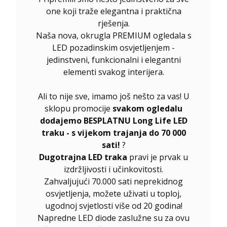
one koji traže elegantna i praktična
rješenja.
Naša nova, okrugla PREMIUM ogledala s
LED pozadinskim osvjetljenjem -
jedinstveni, funkcionalni i elegantni
elementi svakog interijera.
Ali to nije sve, imamo još nešto za vas! U
sklopu promocije
svakom ogledalu
dodajemo BESPLATNU Long Life LED
traku - s vijekom trajanja do 70 000
sati!
?
Dugotrajna LED traka
pravi je prvak u
izdržljivosti i učinkovitosti.
Zahvaljujući 70.000 sati neprekidnog
osvjetljenja, možete uživati u toploj,
ugodnoj svjetlosti više od 20 godina!
Napredne LED diode zaslužne su za ovu