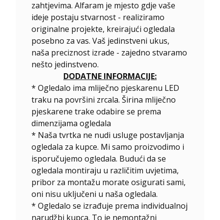
zahtjevima. Alfaram je mjesto gdje vaše
ideje postaju stvarnost - realiziramo
originalne projekte, kreirajući ogledala
posebno za vas. Vaš jedinstveni ukus,
naša preciznost izrade - zajedno stvaramo
nešto jedinstveno.
DODATNE INFORMACIJE:
* Ogledalo ima mliječno pjeskarenu LED
traku na površini zrcala. Širina mliječno
pjeskarene trake odabire se prema
dimenzijama ogledala
* Naša tvrtka ne nudi usluge postavljanja
ogledala za kupce. Mi samo proizvodimo i
isporučujemo ogledala. Budući da se
ogledala montiraju u različitim uvjetima,
pribor za montažu morate osigurati sami,
oni nisu uključeni u naša ogledala.
*
Ogledalo se izrađuje prema individualnoj
narudžbi kupca. To je nemontažni