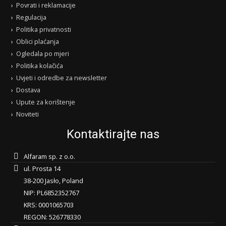
Povrati i reklamacije
Regulacija
Politika privatnosti
Oblici plaćanja
Ogledala po mjeri
Politika kolačića
Uvjeti i odredbe za newsletter
Dostava
Upute za korištenje
Noviteti
Kontaktirajte nas
Alfaram sp. z o.o.
ul. Prosta 14
38-200 Jasło, Poland
NIP: PL6852352767
KRS: 0001065703
REGON: 526778330