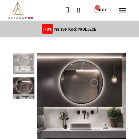
0,00 €
-10%
Na sve! Kod: PROLJECE