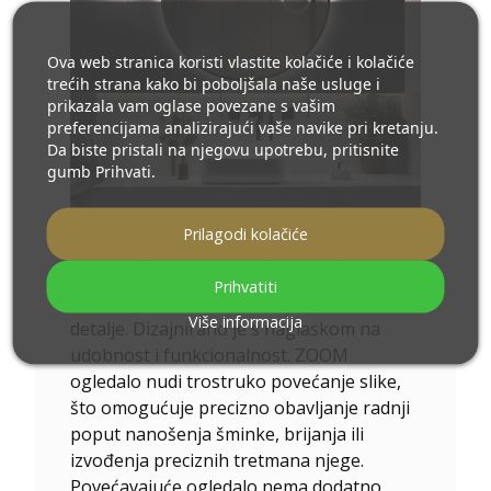
Ova web stranica koristi vlastite kolačiće i kolačiće
trećih strana kako bi poboljšala naše usluge i
prikazala vam oglase povezane s vašim
preferencijama analizirajući vaše navike pri kretanju.
Da biste pristali na njegovu upotrebu, pritisnite
gumb Prihvati.
Prilagodi kolačiće
ZOOM ogledalo -
Ovo povećavajuće
ogledalo ugrađeno u glavno ogledalo
Prihvatiti
idealan je alat za osobe koje paze na
Više informacija
detalje. Dizajnirano je s naglaskom na
udobnost i funkcionalnost. ZOOM
ogledalo nudi trostruko povećanje slike,
što omogućuje precizno obavljanje radnji
poput nanošenja šminke, brijanja ili
izvođenja preciznih tretmana njege.
Povećavajuće ogledalo nema dodatno