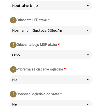
Neutralne boje
Odaberite LED traku
*
Normalno - Gustoća 60led/m
Odaberite boju MDF okvira
*
Crno
Priprema za čišćenje ogledala
*
Ne
Donoseći ogledalo do vrata
*
Ne