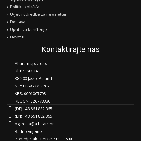
Politika kolačića
Uvjeti i odredbe za newsletter
Dostava
Upute za korištenje
Noviteti
Kontaktirajte nas
Alfaram sp. z o.o.
ul. Prosta 14
38-200 Jasło, Poland
NIP: PL6852352767
KRS: 0001065703
REGON: 526778330
(DE) +48 661 882 365
(EN) +48 661 882 365
ogledala@alfaram.hr
Radno vrijeme:
Ponedjeljak - Petak: 7.00 - 15.00