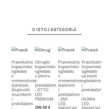
U ISTOJ KATEGORIJI
Pravokutno
Okruglo
Pravokutno
Pravokutno
kupaonsko
kupaonsko
kupaonsko
kupaonsko
ogledalo
ogledalo
ogledalo
ogledalo
P
s
u okviru
s
sa zoom
k
vremenskom
s
vremenskom
ogledalom
og
stanicom,
prekidačem
stanicom
i
s
Bluetooth
- OTTO
i
prekidačem
Bl
zvučnikom
LED
prekidačem
-
z
i
PREMIUM
- EMI
OLIWIA
-
prekidačem
LED
LED
F
200,00 €
-
PREMIUM
PREMIUM