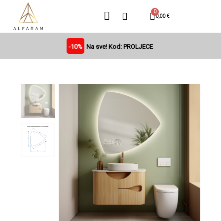
0,00 €
-10%
Na sve! Kod: PROLJECE