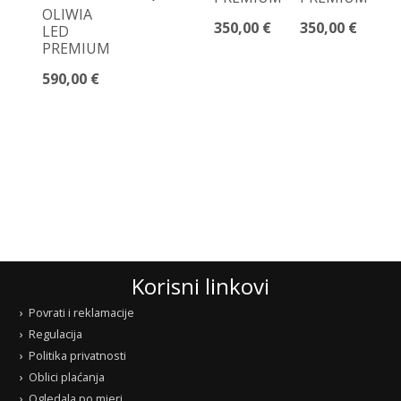
L
OLIWIA
P
350,00 €
350,00 €
LED
35
PREMIUM
590,00 €
Korisni linkovi
Povrati i reklamacije
Regulacija
Politika privatnosti
Oblici plaćanja
Ogledala po mjeri