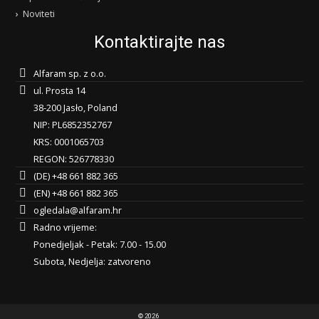
Noviteti
Kontaktirajte nas
Alfaram sp. z o.o.
ul. Prosta 14
38-200 Jasło, Poland
NIP: PL6852352767
KRS: 0001065703
REGON: 526778330
(DE) +48 661 882 365
(EN) +48 661 882 365
ogledala@alfaram.hr
Radno vrijeme:
Ponedjeljak - Petak: 7.00 - 15.00
Subota, Nedjelja: zatvoreno
© 2026