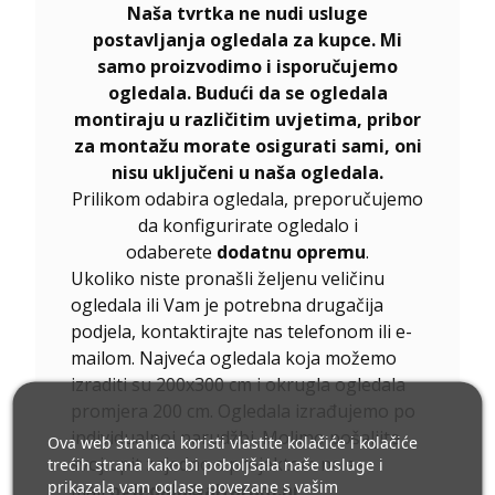
Naša tvrtka ne nudi usluge
postavljanja ogledala za kupce. Mi
samo proizvodimo i isporučujemo
ogledala. Budući da se ogledala
montiraju u različitim uvjetima, pribor
za montažu morate osigurati sami, oni
nisu uključeni u naša ogledala.
Prilikom odabira ogledala, preporučujemo
da konfigurirate ogledalo i
odaberete
dodatnu opremu
.
Ukoliko niste pronašli željenu veličinu
ogledala ili Vam je potrebna drugačija
podjela, kontaktirajte nas telefonom ili e-
mailom. Najveća ogledala koja možemo
izraditi su 200x300 cm i okrugla ogledala
promjera 200 cm. Ogledala izrađujemo po
individualnoj narudžbi. Molimo pošaljite
Ova web stranica koristi vlastite kolačiće i kolačiće
svoj upit zajedno s projektom na e-
trećih strana kako bi poboljšala naše usluge i
prikazala vam oglase povezane s vašim
mail
ogledala@alfaram.hr