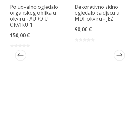
Poluovalno ogledalo
Dekorativno zidno
organskog oblika u
ogledalo za djecu u
okviru - AURO U
MDF okviru - JEŽ
OKVIRU 1
90,00 €
150,00 €
a
u