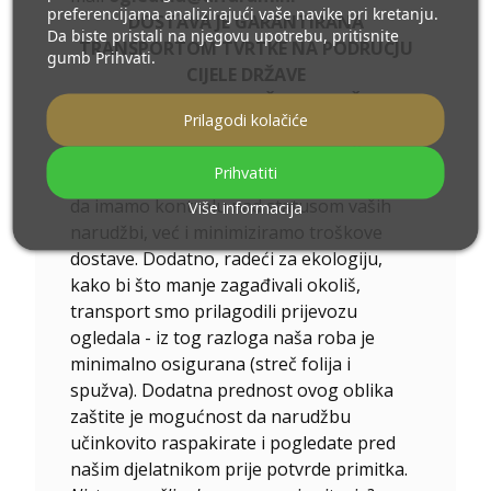
preferencijama analizirajući vaše navike pri kretanju.
DOSTAVA JE GARANTIRANA
Da biste pristali na njegovu upotrebu, pritisnite
TRANSPORTOM TVRTKE NA PODRUČJU
gumb Prihvati.
CIJELE DRŽAVE
SIGURNOST ZA VAŠE NARUDŽBE.
Prilagodi kolačiće
Posjedujemo vlastiti vozni park. Robu
kupljenu kod nas dostavljaju isključivo
Prihvatiti
naši djelatnici, zahvaljujući čemu ne samo
da imamo kontrolu nad statusom vaših
Više informacija
narudžbi, već i minimiziramo troškove
dostave. Dodatno, radeći za ekologiju,
kako bi što manje zagađivali okoliš,
transport smo prilagodili prijevozu
ogledala - iz tog razloga naša roba je
minimalno osigurana (streč folija i
spužva). Dodatna prednost ovog oblika
zaštite je mogućnost da narudžbu
učinkovito raspakirate i pogledate pred
našim djelatnikom prije potvrde primitka.