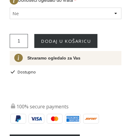
Donoseći ogledalo do vrata
*
Ne
DODAJ U KOŠARICU
Stvaramo ogledalo za Vas
Dostupno
100% secure payments