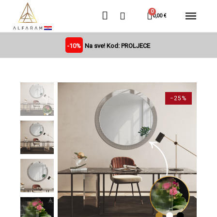
0,00 €
-10%
Na sve! Kod: PROLJECE
−25%