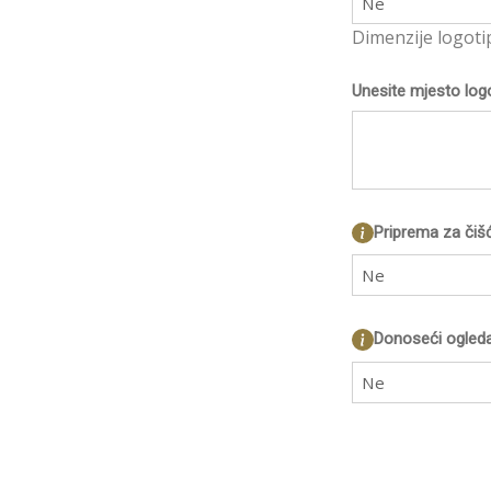
Ne
Dimenzije logoti
Unesite mjesto log
Priprema za čiš
Ne
Donoseći ogleda
Ne