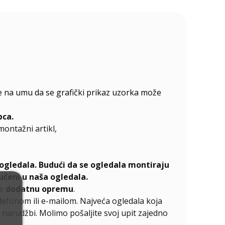
jte na umu da se grafički prikaz uzorka može
pca.
emontažni artikl,
ogledala. Budući da se ogledala montiraju
učeni u naša ogledala.
te
dodatnu opremu
.
elefonom ili e-mailom. Najveća ogledala koja
narudžbi. Molimo pošaljite svoj upit zajedno