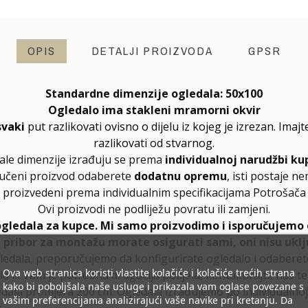
OPIS
DETALJI PROIZVODA
GPSR
Standardne dimenzije ogledala:
50x100
Ogledalo ima stakleni mramorni okvir
svaki
put razlikovati ovisno o dijelu iz kojeg je izrezan. Ima
razlikovati od stvarnog.
ale dimenzije izrađuju se prema
individualnoj narudžbi ku
ručeni proizvod odaberete
dodatnu opremu
, isti postaje n
proizvedeni prema individualnim specifikacijama Potrošača
Ovi proizvodi ne podliježu povratu ili zamjeni.
ogledala za kupce. Mi samo proizvodimo i isporučujemo 
, pribor za montažu morate osigurati sami, oni nisu uklj
ledala, preporučujemo da konfigurirate ogledalo i odabere
Ova web stranica koristi vlastite kolačiće i kolačiće trećih strana
la ili Vam je potrebna drugačija podjela, kontaktirajte nas t
kako bi poboljšala naše usluge i prikazala vam oglase povezane s
dala promjera 200 cm. Ogledala izrađujemo po individualnoj 
vašim preferencijama analizirajući vaše navike pri kretanju. Da
r