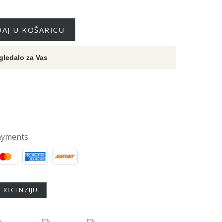
AJ U KOŠARICU
gledalo za Vas
ayments
U RECENZIJU