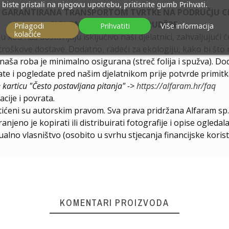
biste pristali na njegovu upotrebu, pritisnite gumb Prihvati.
E GARANTIRANA TRANSPORTOM TVRTKE NA PODRUČJU CIJ
SIGURNOST ZA VAŠE NARUDŽBE.
Prilagodi
Prihvatiti
Više informacija
kolačiće
u kod nas dostavljaju isključivo naši djelatnici, zahvaljuju
troškove dostave. Dodatno, radeći za ekologiju, kako bi što 
a naša roba je minimalno osigurana (streč folija i spužva). D
e i pogledate pred našim djelatnikom prije potvrde primitk
e karticu "Često postavljana pitanja" ->
https://alfaram.hr/faq
cije i povrata.
štićeni su autorskim pravom. Sva prava pridržana Alfaram sp. 
njeno je kopirati ili distribuirati fotografije i opise ogled
ualno vlasništvo (osobito u svrhu stjecanja financijske korist
KOMENTARI PROIZVODA