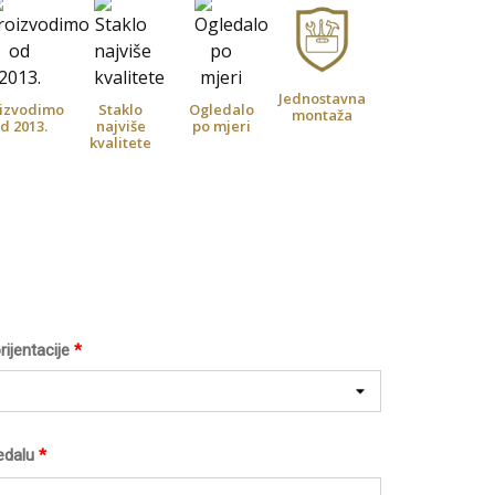
Jednostavna
izvodimo
Staklo
Ogledalo
montaža
d 2013.
najviše
po mjeri
kvalitete
rijentacije
*
edalu
*