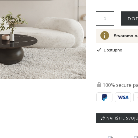
DOD
Stvaramo o
Dostupno
100% secure p
NAPIŠITE SVOJ