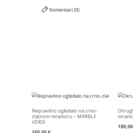
Komentari (0)
Nepravilno ogledalo na crno-
Okrugl
zlatnom mramoru – MARBLE
mramo
VERDI
180,00
160,00 €