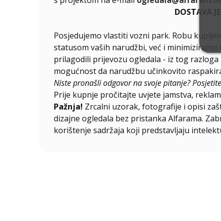
DOSTAVA J
Posjedujemo vlastiti vozni park. Robu kupljen
statusom vaših narudžbi, već i minimiziramo 
prilagodili prijevozu ogledala - iz tog razlog
mogućnost da narudžbu učinkovito raspakirat
Niste pronašli odgovor na svoje pitanje? Posjetit
Prije kupnje pročitajte uvjete jamstva, reklama
Pažnja!
Zrcalni uzorak, fotografije i opisi za
dizajne ogledala bez pristanka Alfarama. Zabra
korištenje sadržaja koji predstavljaju intelekt