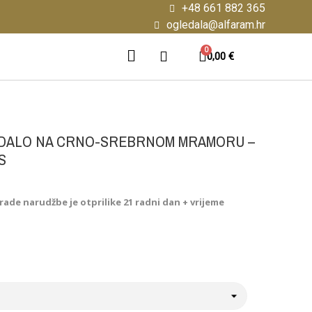
+48 661 882 365
ogledala@alfaram.hr
0,00 €
DALO NA CRNO-SREBRNOM MRAMORU –
S
rade narudžbe je otprilike 21 radni dan + vrijeme