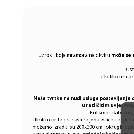
Uzrok i boja mramora na okviru
može se 
Ost
Ukoliko uz na
Naša tvrtka ne nudi usluge postavljanja 
u različitim uvjetima
Prilikom odabira og
Ukoliko niste pronašli željenu veličinu ogleda
možemo izraditi su 200x300 cm i okrugla ogle
s projektom na e-mail
ogledala@alfaram.h