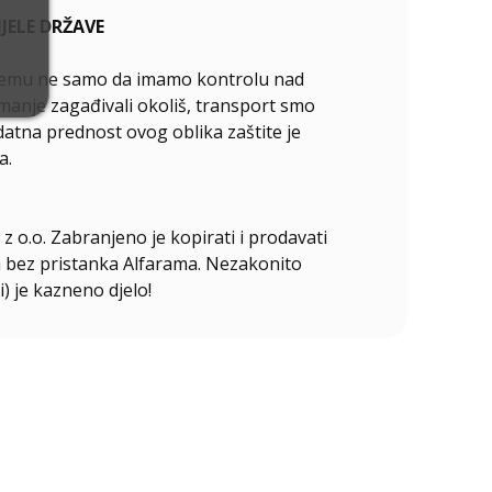
ELE DRŽAVE
ći čemu ne samo da imamo kontrolu nad
manje zagađivali okoliš, transport smo
odatna prednost ovog oblika zaštite je
a.
z o.o. Zabranjeno je kopirati i prodavati
ala bez pristanka Alfarama. Nezakonito
i) je kazneno djelo!