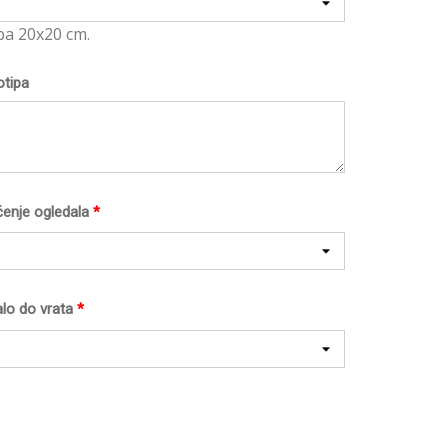
pa 20x20 cm.
otipa
ćenje ogledala
*
lo do vrata
*