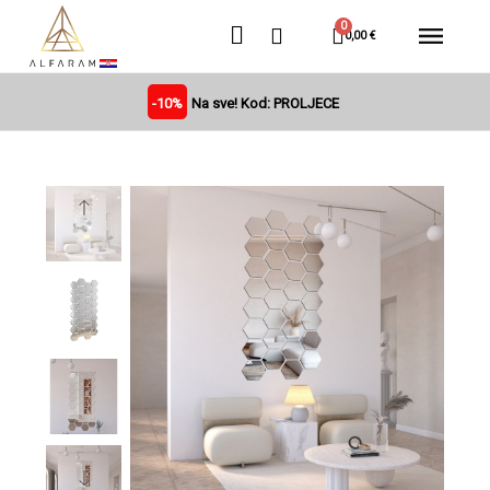
0,00 €
-10%
Na sve! Kod: PROLJECE