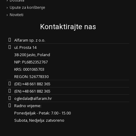
Dostava
Upute za korištenje
Noviteti
Kontaktirajte nas
Alfaram sp. z o.o.
ul. Prosta 14
38-200 Jasło, Poland
NIP: PL6852352767
KRS: 0001065703
REGON: 526778330
(DE) +48 661 882 365
(EN) +48 661 882 365
ogledala@alfaram.hr
Radno vrijeme:
Ponedjeljak - Petak: 7.00 - 15.00
Subota, Nedjelja: zatvoreno