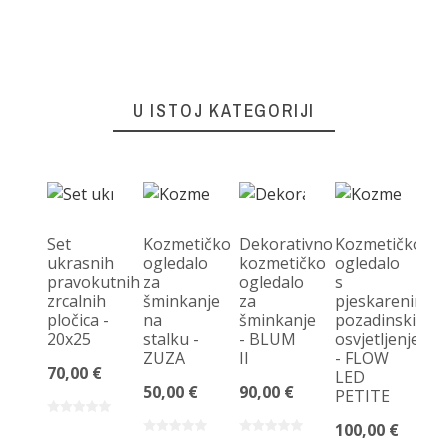
U ISTOJ KATEGORIJI
Set
Kozmetičko
Dekorativno
Kozmetičko
ukrasnih
ogledalo
kozmetičko
ogledalo
pravokutnih
za
ogledalo
s
K
zrcalnih
šminkanje
za
pjeskarenim
og
pločica -
na
šminkanje
pozadinskim
u
20x25
stalku -
- BLUM
osvjetljenjem
ru
ZUZA
II
- FLOW
M
70,00 €
LED
ok
50,00 €
90,00 €
PETITE
B
P
100,00 €
P