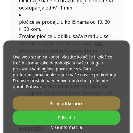
dimenzije dane na dražbi imaju dopuštena
odstupanja od +/- 1 mm
pločice se prodaju u količinama od 10, 20
ili 30 kom.
Zrcalne pločice u obliku saća izrađuju se
po individualnoj narudžbi kupaca.
Ovi
proizvodi ne podliježu povratu ili
Ova web stranica koristi vlastite kolačiće i kolačiće
zamjeni.
Nakon izvršene narudžbe dobit
trećih strana kako bi poboljšala naše usluge i
ćete informaciju o planiranom datumu
prikazala vam oglase povezane s vašim
realizacije. Pažljivo razmislite o kupnji.
preferencijama analizirajući vaše navike pri kretanju.
MONTAŽA:
Da biste pristali na njegovu upotrebu, pritisnite
Naša tvrtka ne nudi usluge montaže na
gumb Prihvati.
licu mjesta. Bavimo se samo proizvodnjom
i dostavom. Dodatke za ugradnju morate
Prilagodi kolačiće
kupiti sami jer nisu uključeni u narudžbu.
DOSTAVA TVRTKIM PRIJEVOZOM U
Prihvatiti
CIJELOJ ZEMLJI JAMČI SIGURNOST VAŠIH
Više informacija
NARUDŽBI.