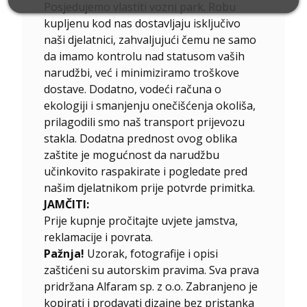
Posjedujemo vlastiti vozni park. Robu
kupljenu kod nas dostavljaju isključivo
naši djelatnici, zahvaljujući čemu ne samo
da imamo kontrolu nad statusom vaših
narudžbi, već i minimiziramo troškove
dostave. Dodatno, vodeći računa o
ekologiji i smanjenju onečišćenja okoliša,
prilagodili smo naš transport prijevozu
stakla. Dodatna prednost ovog oblika
zaštite je mogućnost da narudžbu
učinkovito raspakirate i pogledate pred
našim djelatnikom prije potvrde primitka.
JAMČITI:
Prije kupnje pročitajte uvjete jamstva,
reklamacije i povrata.
Pažnja!
Uzorak, fotografije i opisi
zaštićeni su autorskim pravima. Sva prava
pridržana Alfaram sp. z o.o. Zabranjeno je
kopirati i prodavati dizajne bez pristanka