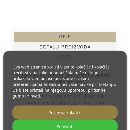
OPIS
DETALJI PROIZVODA
GPSR
Ova web stranica koristi vlastite kolačiće i kolačiće
trećih strana kako bi poboljšala naše usluge i
Ogledalo se izrađuje prema
individualnoj
prikazala vam oglase povezane s vašim
narudžbi kupca
.
preferencijama analizirajući vaše navike pri kretanju.
* Ogledalo ne dolazi s ormarićem
Da biste pristali na njegovu upotrebu, pritisnite
To je nemontažni predmet, proizveden
gumb Prihvati.
prema individualnim specifikacijama
Potrošača
Prilagodi kolačiće
Ovi proizvodi ne podliježu povratu ili
zamjeni.
Prihvatiti