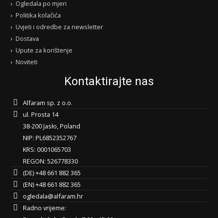
Ogledala po mjeri
Politika kolačića
Uvjeti i odredbe za newsletter
Dostava
Upute za korištenje
Noviteti
Kontaktirajte nas
Alfaram sp. z o.o.
ul. Prosta 14
38-200 Jasło, Poland
NIP: PL6852352767
KRS: 0001065703
REGON: 526778330
(DE) +48 661 882 365
(EN) +48 661 882 365
ogledala@alfaram.hr
Radno vrijeme: