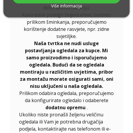
Rasvjeta u ogledalu prvenstveno ima
Više informacija
dekorativnu funkciju.
Kako biste postigli željeni efekt, osobito
prilikom šminkanja, preporučujemo
korištenje dodatne rasvjete, npr. zidne
svjetiljke.
Naša tvrtka ne nudi usluge
postavljanja ogledala za kupce. Mi
samo proizvodimo i isporučujemo
ogledala. Budući da se ogledala
montiraju u različitim uvjetima, pribor
za montažu morate osigurati sami, oni
nisu uključeni u naša ogledala.
Prilikom odabira ogledala, preporučujemo
da konfigurirate ogledalo i odaberete
dodatnu opremu
.
Ukoliko niste pronašli željenu veličinu
ogledala ili Vam je potrebna drugačija
podjela, kontaktirajte nas telefonom ili e-