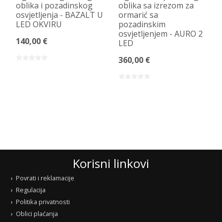
oblika i pozadinskog
oblika sa izrezom za
osvjetljenja - BAZALT U
ormarić sa
LED OKVIRU
pozadinskim
osvjetljenjem - AURO 2
140,00 €
LED
360,00 €
Korisni linkovi
Povrati i reklamacije
Regulacija
Politika privatnosti
Oblici plaćanja