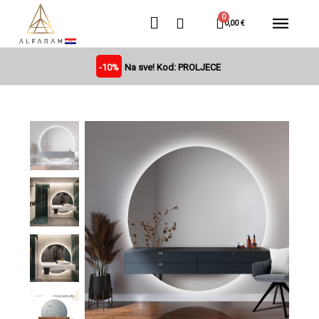
0,00 €
-10%
Na sve! Kod: PROLJECE