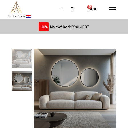
0,00 €
-10%
Na sve! Kod: PROLJECE