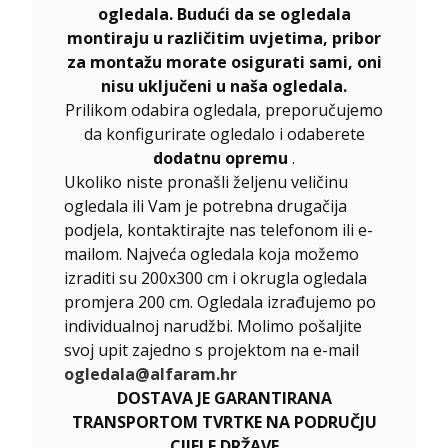
ogledala. Budući da se ogledala
montiraju u različitim uvjetima, pribor
za montažu morate osigurati sami, oni
nisu uključeni u naša ogledala.
Prilikom odabira ogledala, preporučujemo
da konfigurirate ogledalo i odaberete
dodatnu opremu
.
Ukoliko niste pronašli željenu veličinu
ogledala ili Vam je potrebna drugačija
podjela, kontaktirajte nas telefonom ili e-
mailom. Najveća ogledala koja možemo
izraditi su 200x300 cm i okrugla ogledala
promjera 200 cm. Ogledala izrađujemo po
individualnoj narudžbi. Molimo pošaljite
svoj upit zajedno s projektom na e-mail
ogledala@alfaram.hr
DOSTAVA JE GARANTIRANA
TRANSPORTOM TVRTKE NA PODRUČJU
CIJELE DRŽAVE