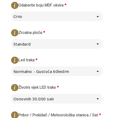
Odaberite boju MDF okvira
*
Crno
Zrcalna ploča
*
Standard
Led traka
*
Normalno - Gustoća 60led/m
Životni vijek LED trake
*
Osnovnih 30.000 sati
Pribor / Prekidač / Meteorološka stanica / Sat
*