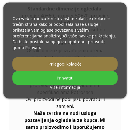
Standardne dimenzije ogledala:
promjer 40+60, promjer 50+70, promjer
Ova web stranica koristi vlastite kolačiće i kolačiće
60+80
trećih strana kako bi poboljšala naše usluge i
Ogledala su pripremljena za zasebno
prikazala vam oglase povezane s vašim
preferencijama analizirajući vaše navike pri kretanju.
vješanje u bilo kojoj konfiguraciji koju
Da biste pristali na njegovu upotrebu, pritisnite
odaberete
gumb Prihvati.
Ostale dimenzije izrađujemo prema
individualnoj narudžbi kupca
.
Prilagodi kolačiće
Ukoliko uz naručeni proizvod odaberete
dodatnu opremu
, isti postaje
Prihvatiti
nemontažni artikl,
proizvedeni prema individualnim
Više informacija
specifikacijama Potrošača
Ovi proizvodi ne podliježu povratu ili
zamjeni.
Naša tvrtka ne nudi usluge
postavljanja ogledala za kupce. Mi
samo proizvodimo i isporučujemo