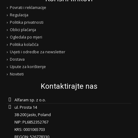
Povrati i reklamacije
Regulacija
Politika privatnosti
Oblici plaćanja
Ogledala po mjeri
Politika kolačića
Uvjeti i odredbe za newsletter
Dostava
Upute za korištenje
Noviteti
Kontaktirajte nas
Alfaram sp. z o.o.
ul. Prosta 14
38-200 Jasło, Poland
NIP: PL6852352767
KRS: 0001065703
REGON: 526778330