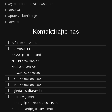
Uvjeti i odredbe za newsletter
Dostava
Upute za korištenje
Noviteti
Kontaktirajte nas
Alfaram sp. z o.o.
ul. Prosta 14
38-200 Jasło, Poland
NIP: PL6852352767
KRS: 0001065703
REGON: 526778330
(DE) +48 661 882 365
(EN) +48 661 882 365
ogledala@alfaram.hr
Radno vrijeme:
Ponedjeljak - Petak: 7.00 - 15.00
Subota, Nedjelja: zatvoreno