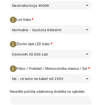
Neutralna boja 4000K
Led traka
*
Normalno - Gustoća 60led/m
Životni vijek LED trake
*
Osnovnih 30.000 sati
Pribor / Prekidač / Meteorološka stanica / Sat
*
Ne - izravno na kabel od 230V
Navedite položaj odabranog dodatka na ogledalu