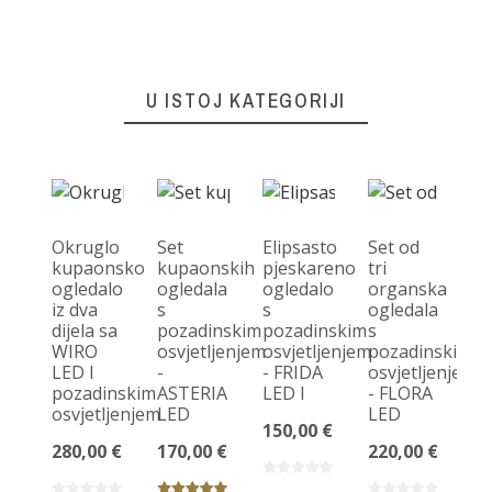
U ISTOJ KATEGORIJI
Okruglo
Set
Elipsasto
Set od
kupaonsko
kupaonskih
pjeskareno
tri
ogledalo
ogledala
ogledalo
organska
P
iz dva
s
s
ogledala
k
dijela sa
pozadinskim
pozadinskim
s
og
WIRO
osvjetljenjem
osvjetljenjem
pozadinskim
s
LED I
-
- FRIDA
osvjetljenjem
po
pozadinskim
ASTERIA
LED I
- FLORA
os
osvjetljenjem
LED
LED
- 
150,00 €
L
280,00 €
170,00 €
220,00 €
27