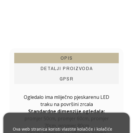
OPIS
DETALJI PROIZVODA
GPSR
Ogledalo ima mliječno pjeskarenu LED
traku na površini zrcala
Standardne dimenzije ogledala:
promjer 50cm, promjer 60cm, promjer
70cm, promjer 80cm
Ova web stranica koristi vlastite kolačiće i kolačiće
Ostale dimenzije izrađujemo prema