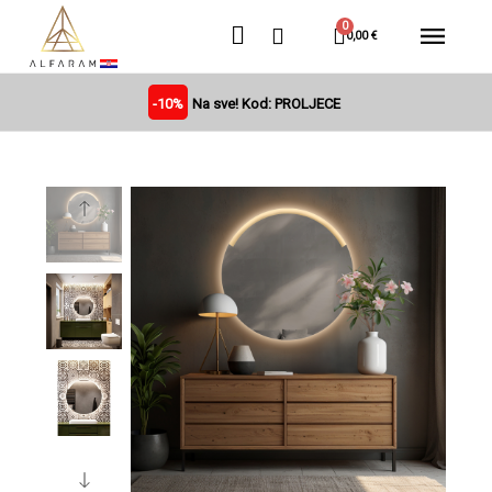
0,00 €
-10%
Na sve! Kod: PROLJECE