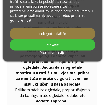
trećih strana kako bi poboljšala naše usluge i
individualnoj narudžbi kupca
.
prikazala vam oglase povezane s vašim
Ukoliko uz naručeni proizvod odaberete
preferencijama analizirajući vaše navike pri kretanju.
Da biste pristali na njegovu upotrebu, pritisnite
dodatnu opremu
, isti postaje
gumb Prihvati.
nemontažni artikl,
proizvedeni prema individualnim
specifikacijama Potrošača
Prilagodi kolačiće
Ovi proizvodi ne podliježu povratu ili
zamjeni.
Prihvatiti
Naša tvrtka ne nudi usluge
Više informacija
postavljanja ogledala za kupce. Mi
samo proizvodimo i isporučujemo
ogledala. Budući da se ogledala
montiraju u različitim uvjetima, pribor
za montažu morate osigurati sami, oni
nisu uključeni u naša ogledala.
Prilikom odabira ogledala, preporučujemo
da konfigurirate ogledalo i odaberete
dodatnu opremu
.