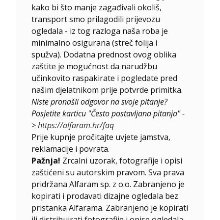
kako bi što manje zagađivali okoliš,
transport smo prilagodili prijevozu
ogledala - iz tog razloga naša roba je
minimalno osigurana (streč folija i
spužva). Dodatna prednost ovog oblika
zaštite je mogućnost da narudžbu
učinkovito raspakirate i pogledate pred
našim djelatnikom prije potvrde primitka.
Niste pronašli odgovor na svoje pitanje?
Posjetite karticu "Često postavljana pitanja" -
>
https://alfaram.hr/faq
Prije kupnje pročitajte uvjete jamstva,
reklamacije i povrata.
Pažnja!
Zrcalni uzorak, fotografije i opisi
zaštićeni su autorskim pravom. Sva prava
pridržana Alfaram sp. z o.o. Zabranjeno je
kopirati i prodavati dizajne ogledala bez
pristanka Alfarama. Zabranjeno je kopirati
ili distribuirati fotografije i opise ogledala