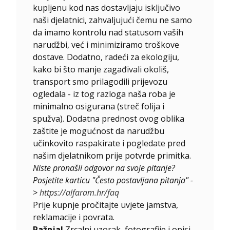
kupljenu kod nas dostavljaju isključivo
naši djelatnici, zahvaljujući čemu ne samo
da imamo kontrolu nad statusom vaših
narudžbi, već i minimiziramo troškove
dostave. Dodatno, radeći za ekologiju,
kako bi što manje zagađivali okoliš,
transport smo prilagodili prijevozu
ogledala - iz tog razloga naša roba je
minimalno osigurana (streč folija i
spužva). Dodatna prednost ovog oblika
zaštite je mogućnost da narudžbu
učinkovito raspakirate i pogledate pred
našim djelatnikom prije potvrde primitka.
Niste pronašli odgovor na svoje pitanje?
Posjetite karticu "Često postavljana pitanja" -
>
https://alfaram.hr/faq
Prije kupnje pročitajte uvjete jamstva,
reklamacije i povrata.
Pažnja!
Zrcalni uzorak, fotografije i opisi