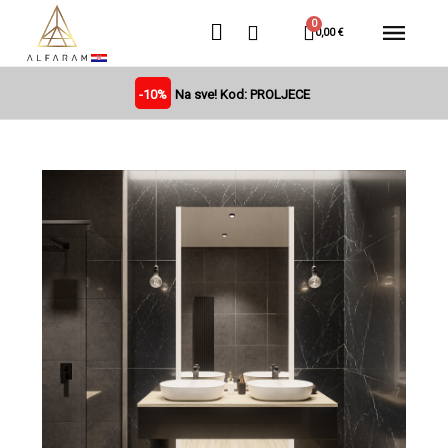
0,00 €
-10%
Na sve! Kod: PROLJECE