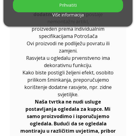
Prihvatiti
Ukoliko uz naručeni proizvod odaberete
dodatnu opremu
, isti postaje
Više informacija
nemontažni artikl,
proizveden prema individualnim
specifikacijama Potrošača
Ovi proizvodi ne podliježu povratu ili
zamjeni.
Rasvjeta u ogledalu prvenstveno ima
dekorativnu funkciju.
Kako biste postigli željeni efekt, osobito
prilikom šminkanja, preporučujemo
korištenje dodatne rasvjete, npr. zidne
svjetiljke.
Naša tvrtka ne nudi usluge
postavljanja ogledala za kupce. Mi
samo proizvodimo i isporučujemo
ogledala. Budući da se ogledala
montiraju u različitim uvjetima, pribor