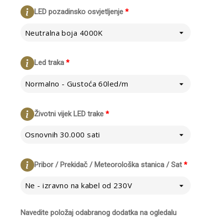
LED pozadinsko osvjetljenje
*
Neutralna boja 4000K
Led traka
*
Normalno - Gustoća 60led/m
Životni vijek LED trake
*
Osnovnih 30.000 sati
Pribor / Prekidač / Meteorološka stanica / Sat
*
Ne - izravno na kabel od 230V
Navedite položaj odabranog dodatka na ogledalu