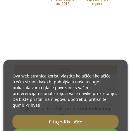
od 2013.
mjeri
OPIS
Ova web stranica koristi vlastite kolačiće i kolačiće
DETALJI PROIZVODA
trećih strana kako bi poboljšala naše usluge i
prikazala vam oglase povezane s vašim
GPSR
preferencijama analizirajući vaše navike pri kretanju.
Da biste pristali na njegovu upotrebu, pritisnite
gumb Prihvati.
Ogledalo se izrađuje prema
individualnoj
narudžbi kupca.
Prilagodi kolačiće
Ogledalo ima mliječno pjeskarenu LED traku na površini zrcala