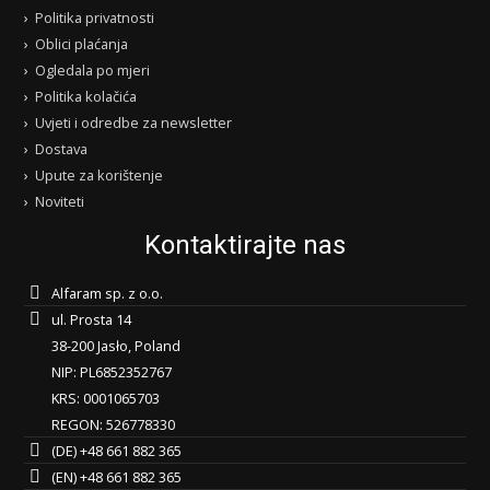
Politika privatnosti
Oblici plaćanja
Ogledala po mjeri
Politika kolačića
Uvjeti i odredbe za newsletter
Dostava
Upute za korištenje
Noviteti
Kontaktirajte nas
Alfaram sp. z o.o.
ul. Prosta 14
38-200 Jasło, Poland
NIP: PL6852352767
KRS: 0001065703
REGON: 526778330
(DE) +48 661 882 365
(EN) +48 661 882 365