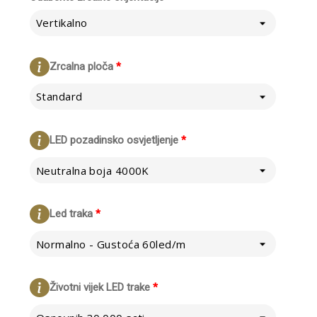
Vertikalno
Zrcalna ploča
*
Standard
LED pozadinsko osvjetljenje
*
Neutralna boja 4000K
Led traka
*
Normalno - Gustoća 60led/m
Životni vijek LED trake
*