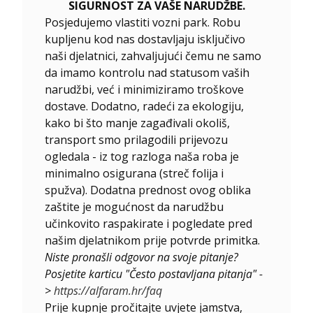
SIGURNOST ZA VAŠE NARUDŽBE.
Posjedujemo vlastiti vozni park. Robu
kupljenu kod nas dostavljaju isključivo
naši djelatnici, zahvaljujući čemu ne samo
da imamo kontrolu nad statusom vaših
narudžbi, već i minimiziramo troškove
dostave. Dodatno, radeći za ekologiju,
kako bi što manje zagađivali okoliš,
transport smo prilagodili prijevozu
ogledala - iz tog razloga naša roba je
minimalno osigurana (streč folija i
spužva). Dodatna prednost ovog oblika
zaštite je mogućnost da narudžbu
učinkovito raspakirate i pogledate pred
našim djelatnikom prije potvrde primitka.
Niste pronašli odgovor na svoje pitanje?
Posjetite karticu "Često postavljana pitanja" -
>
https://alfaram.hr/faq
Prije kupnje pročitajte uvjete jamstva,