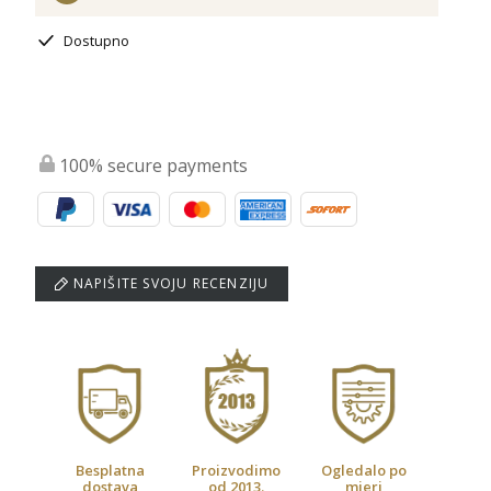
Dostupno
100% secure payments
NAPIŠITE SVOJU RECENZIJU
Besplatna
Proizvodimo
Ogledalo po
dostava
od 2013.
mjeri