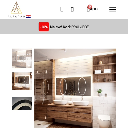
0,00 €
-10%
Na sve! Kod: PROLJECE