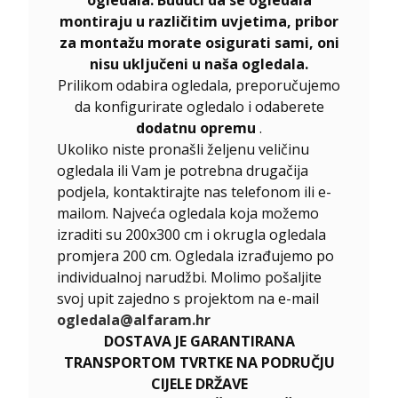
ogledala. Budući da se ogledala
montiraju u različitim uvjetima, pribor
za montažu morate osigurati sami, oni
nisu uključeni u naša ogledala.
Prilikom odabira ogledala, preporučujemo
da konfigurirate ogledalo i odaberete
dodatnu opremu
.
Ukoliko niste pronašli željenu veličinu
ogledala ili Vam je potrebna drugačija
podjela, kontaktirajte nas telefonom ili e-
mailom. Najveća ogledala koja možemo
izraditi su 200x300 cm i okrugla ogledala
promjera 200 cm. Ogledala izrađujemo po
individualnoj narudžbi. Molimo pošaljite
svoj upit zajedno s projektom na e-mail
ogledala@alfaram.hr
DOSTAVA JE GARANTIRANA
TRANSPORTOM TVRTKE NA PODRUČJU
CIJELE DRŽAVE