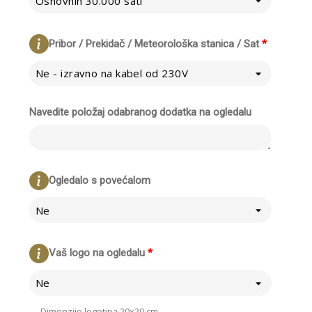
Osnovnih 30.000 sati
Pribor / Prekidač / Meteorološka stanica / Sat
*
Ne - izravno na kabel od 230V
Navedite položaj odabranog dodatka na ogledalu
Ogledalo s povećalom
Ne
Vaš logo na ogledalu
*
Ne
Dimenzije logotipa 20x20 cm.