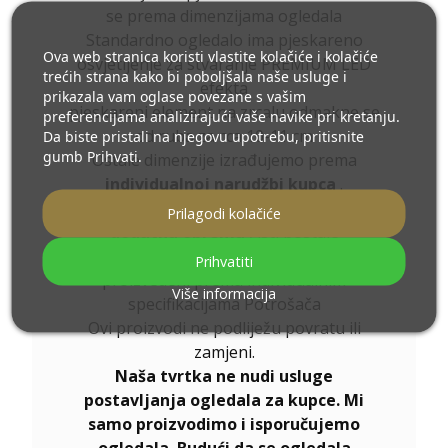
se prema dimenzijama ogledala
Standardno ogledalo ima pjeskareno
Ova web stranica koristi vlastite kolačiće i kolačiće
osvjetljenje za stvaranje PREMIUM LED
trećih strana kako bi poboljšala naše usluge i
efekta
prikazala vam oglase povezane s vašim
pjeskareni element na zrcalu odmakne se
preferencijama analizirajući vaše navike pri kretanju.
od ruba za cca 10-11 cm
Da biste pristali na njegovu upotrebu, pritisnite
gumb Prihvati.
Ostale dimenzije izrađujemo prema
individualnoj narudžbi kupca
.
Ukoliko uz naručeni proizvod odaberete
Prilagodi kolačiće
dodatnu opremu
, isti postaje
nemontažni artikl,
Prihvatiti
proizvedeni prema individualnim
Više informacija
specifikacijama Potrošača
Ovi proizvodi ne podliježu povratu ili
zamjeni.
Naša tvrtka ne nudi usluge
postavljanja ogledala za kupce. Mi
samo proizvodimo i isporučujemo