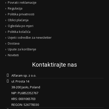
Povrati i reklamacije
Regulacija
Politika privatnosti
Oblici plaćanja
Ogledala po mjeri
Politika kolačića
Uvjeti i odredbe za newsletter
Dostava
Upute za korištenje
Noviteti
Kontaktirajte nas
Alfaram sp. z o.o.
ul. Prosta 14
38-200 Jasło, Poland
NIP: PL6852352767
KRS: 0001065703
REGON: 526778330