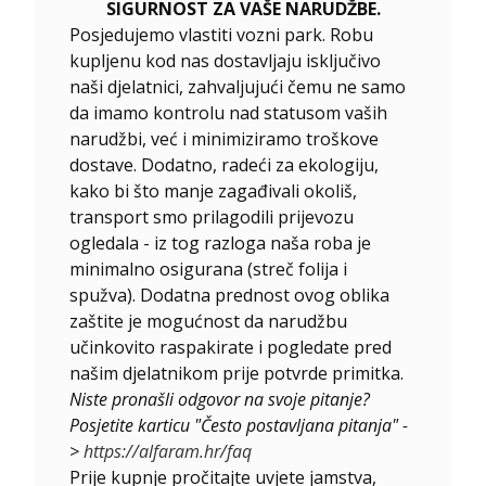
SIGURNOST ZA VAŠE NARUDŽBE.
Posjedujemo vlastiti vozni park. Robu
kupljenu kod nas dostavljaju isključivo
naši djelatnici, zahvaljujući čemu ne samo
da imamo kontrolu nad statusom vaših
narudžbi, već i minimiziramo troškove
dostave. Dodatno, radeći za ekologiju,
kako bi što manje zagađivali okoliš,
transport smo prilagodili prijevozu
ogledala - iz tog razloga naša roba je
minimalno osigurana (streč folija i
spužva). Dodatna prednost ovog oblika
zaštite je mogućnost da narudžbu
učinkovito raspakirate i pogledate pred
našim djelatnikom prije potvrde primitka.
Niste pronašli odgovor na svoje pitanje?
Posjetite karticu "Često postavljana pitanja" -
>
https://alfaram.hr/faq
Prije kupnje pročitajte uvjete jamstva,