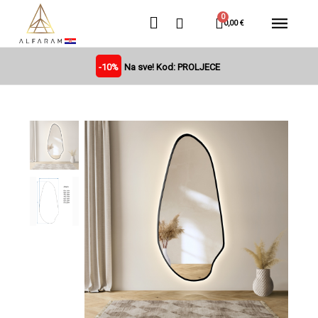
0,00 €
-10%
Na sve! Kod: PROLJECE