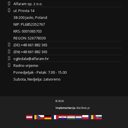
Alfaram sp. z o.o.
ul. Prosta 14
38-200 Jasło, Poland
NIP: PL6852352767
KRS: 0001065703
REGON: 526778330
(DE) +48 661 882 365
(EN) +48 661 882 365
ogledala@alfaram.hr
Radno vrijeme:
Ponedjeljak - Petak: 7.00 - 15.00
Subota, Nedjelja: zatvoreno
© 2026
Implementacija:
AbcWeb.pl