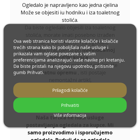
Ogledalo je napravljeno kao jedna cjelina
Može se objesiti iu hodniku i iza toaletnog
stolića.
Da biste ogledalo objesili iza toaletnog
stolića, morate imati posebno izrađen
Ova web stranica koristi vlastite kolačiće i kolačiće
ormarić s prostorom za ogledalo
trećih strana kako bi poboljšala naše usluge i
Ogledala izrađujemo po
individualnoj
prikazala vam oglase povezane s vašim
narudžbi kupca
.
preferencijama analizirajući vaše navike pri kretanju.
Ukoliko uz naručeni proizvod odaberete
Da biste pristali na njegovu upotrebu, pritisnite
dodatnu opremu
, isti postaje
gumb Prihvati.
nemontažni artikl,
proizvedeni prema individualnim
Prilagodi kolačiće
specifikacijama Potrošača
Ovi proizvodi ne podliježu povratu ili
Prihvatiti
zamjeni.
Više informacija
Naša tvrtka ne nudi usluge
postavljanja ogledala za kupce. Mi
samo proizvodimo i isporučujemo