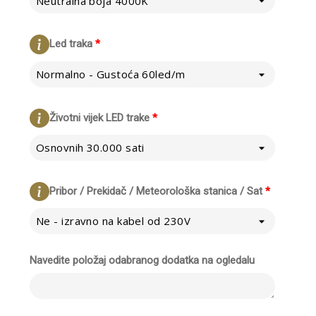
Neutralna boja 4000K
Led traka
*
Normalno - Gustoća 60led/m
Životni vijek LED trake
*
Osnovnih 30.000 sati
Pribor / Prekidač / Meteorološka stanica / Sat
*
Ne - izravno na kabel od 230V
Navedite položaj odabranog dodatka na ogledalu