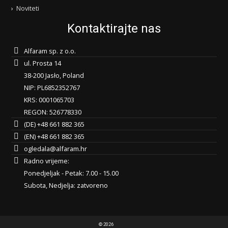
Noviteti
Kontaktirajte nas
Alfaram sp. z o.o.
ul. Prosta 14
38-200 Jasło, Poland
NIP: PL6852352767
KRS: 0001065703
REGON: 526778330
(DE) +48 661 882 365
(EN) +48 661 882 365
ogledala@alfaram.hr
Radno vrijeme:
Ponedjeljak - Petak: 7.00 - 15.00
Subota, Nedjelja: zatvoreno
© 2026