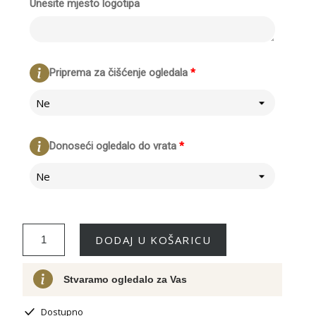
Unesite mjesto logotipa
Priprema za čišćenje ogledala
*
Ne
Donoseći ogledalo do vrata
*
Ne
DODAJ U KOŠARICU
Stvaramo ogledalo za Vas
Dostupno