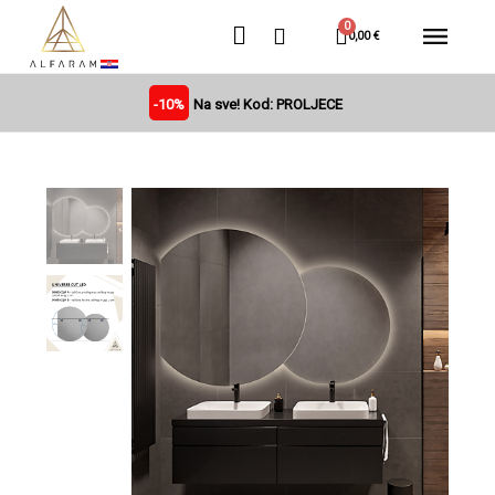
0,00 €
-10%
Na sve! Kod: PROLJECE