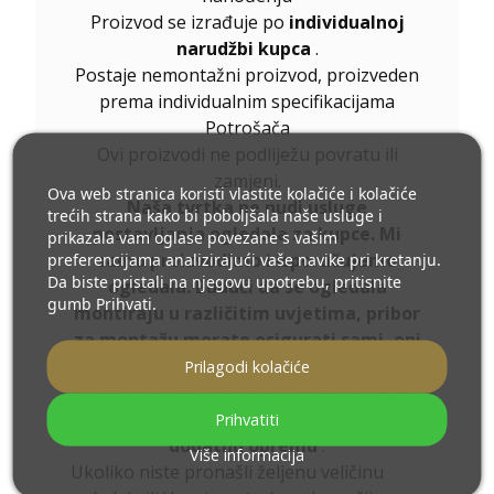
Proizvod se izrađuje po
individualnoj
narudžbi kupca
.
Postaje nemontažni proizvod, proizveden
prema individualnim specifikacijama
Potrošača
Ovi proizvodi ne podliježu povratu ili
zamjeni.
Ova web stranica koristi vlastite kolačiće i kolačiće
Naša tvrtka ne nudi usluge
trećih strana kako bi poboljšala naše usluge i
postavljanja ogledala za kupce. Mi
prikazala vam oglase povezane s vašim
preferencijama analizirajući vaše navike pri kretanju.
samo proizvodimo i isporučujemo
Da biste pristali na njegovu upotrebu, pritisnite
ogledala. Budući da se ogledala
gumb Prihvati.
montiraju u različitim uvjetima, pribor
za montažu morate osigurati sami, oni
nisu uključeni u naša ogledala.
Prilagodi kolačiće
Prilikom odabira ogledala, preporučujemo
da konfigurirate ogledalo i odaberete
Prihvatiti
dodatnu opremu
.
Više informacija
Ukoliko niste pronašli željenu veličinu