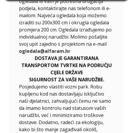
ogledala ili Vam je potrebna drugačija
podjela, kontaktirajte nas telefonom ili e-
mailom. Najveća ogledala koja možemo
izraditi su 200x300 cm i okrugla ogledala
promjera 200 cm. Ogledala izrađujemo po
individualnoj narudžbi. Molimo pošaljite
svoj upit zajedno s projektom na e-mail
ogledala@alfaram.hr
DOSTAVA JE GARANTIRANA
TRANSPORTOM TVRTKE NA PODRUČJU
CIJELE DRŽAVE
SIGURNOST ZA VAŠE NARUDŽBE.
Posjedujemo vlastiti vozni park. Robu
kupljenu kod nas dostavljaju isključivo
naši djelatnici, zahvaljujući čemu ne samo
da imamo kontrolu nad statusom vaših
narudžbi, već i minimiziramo troškove
dostave. Dodatno, radeći za ekologiju,
kako bi što manje zagađivali okoliš,