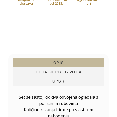
dostava
od 2013.
mjeri
OPIS
DETALJI PROIZVODA
GPSR
Set se sastoji od dva odvojena ogledala s
poliranim rubovima
Količinu rezanja birate po vlastitom
nahođenju