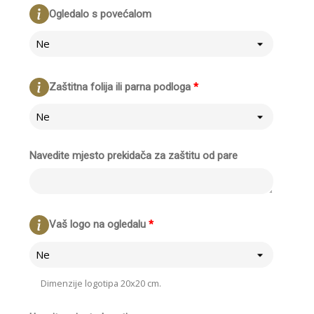
Ogledalo s povećalom
Ne
Zaštitna folija ili parna podloga
*
Ne
Navedite mjesto prekidača za zaštitu od pare
Vaš logo na ogledalu
*
Ne
Dimenzije logotipa 20x20 cm.