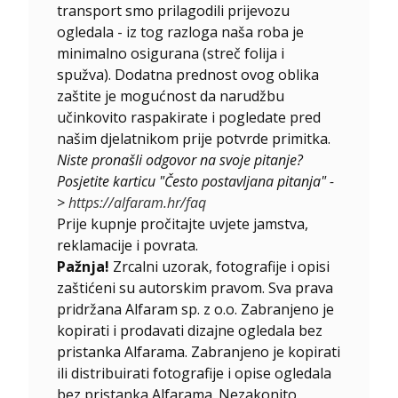
transport smo prilagodili prijevozu
ogledala - iz tog razloga naša roba je
minimalno osigurana (streč folija i
spužva). Dodatna prednost ovog oblika
zaštite je mogućnost da narudžbu
učinkovito raspakirate i pogledate pred
našim djelatnikom prije potvrde primitka.
Niste pronašli odgovor na svoje pitanje?
Posjetite karticu "Često postavljana pitanja" -
>
https://alfaram.hr/faq
Prije kupnje pročitajte uvjete jamstva,
reklamacije i povrata.
Pažnja!
Zrcalni uzorak, fotografije i opisi
zaštićeni su autorskim pravom. Sva prava
pridržana Alfaram sp. z o.o. Zabranjeno je
kopirati i prodavati dizajne ogledala bez
pristanka Alfarama. Zabranjeno je kopirati
ili distribuirati fotografije i opise ogledala
bez pristanka Alfarama. Nezakonito