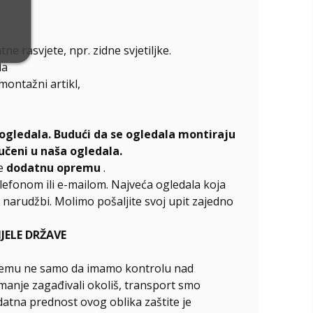
e rasvjete, npr. zidne svjetiljke.
la
emontažni artikl,
ogledala. Budući da se ogledala montiraju
učeni u naša ogledala.
te
dodatnu opremu
.
elefonom ili e-mailom. Najveća ogledala koja
narudžbi. Molimo pošaljite svoj upit zajedno
ELE DRŽAVE
ći čemu ne samo da imamo kontrolu nad
manje zagađivali okoliš, transport smo
odatna prednost ovog oblika zaštite je