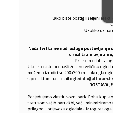
Kako biste postigli željeni efekt
O
Ukoliko uz nar
Naša tvrtka ne nudi usluge postavljanja 
u različitim uvjetima
Prilikom odabira og
Ukoliko niste pronašli željenu veličinu ogleda
možemo izraditi su 200x300 cm i okrugla ogle
s projektom na e-mail
ogledala@alfaram.h
DOSTAVA J
Posjedujemo vlastiti vozni park. Robu kupljen
statusom vaših narudžbi, već i minimiziramo 
prilagodili prijevozu ogledala - iz tog razlog