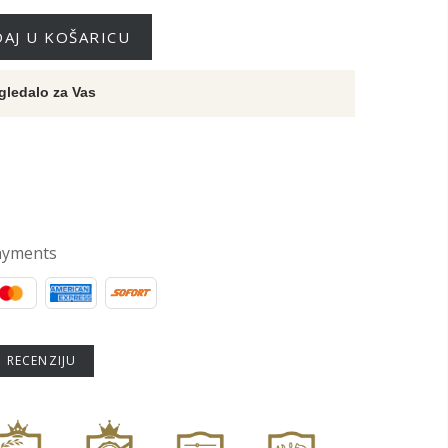
AJ U KOŠARICU
gledalo za Vas
ayments
U RECENZIJU