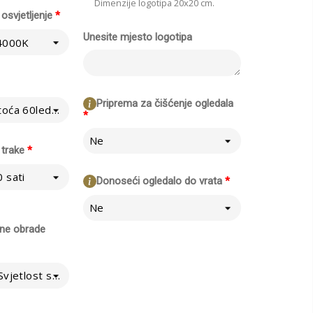
Dimenzije logotipa 20x20 cm.
osvjetljenje
*
Unesite mjesto logotipa
 4000K
Priprema za čišćenje ogledala
Normalno - Gustoća 60led/m
*
Ne
 trake
*
 sati
Donoseći ogledalo do vrata
*
Ne
šne obrade
LED standard - Svjetlost se širi na zid iza ogledala