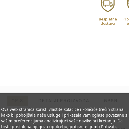
Besplatna
Pro
dostava
o
OPIS
DETALJI PROIZVODA
GPSR
Ova web stranica koristi vlastite kolačiće i kolačiće trećih strana
kako bi poboljšala naše usluge i prikazala vam oglase povezane s
vašim preferencijama analizirajući vaše navike pri kretanju. Da
biste pristali na njegovu upotrebu, pritisnite gumb Prihvati.