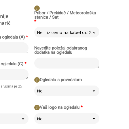
Pribor / Prekidač / Meteorološka
nije
stanica / Sat
*
marić
Ne - izravno na kabel od 230V
a ogledala (A)
*
Navedite položaj odabranog
dodatka na ogledalu
 ogledala (C)
*
Ogledalo s povećalom
 visina je 25
Ne
Vaš logo na ogledalu
*
Ne