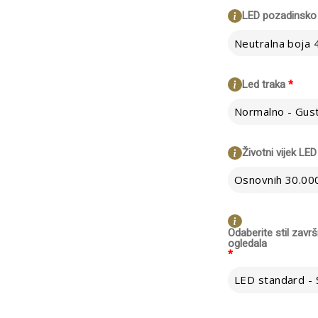
LED pozadinsko 
Neutralna boja
Led traka
*
Životni vijek LED
Osnovnih 30.000
Odaberite stil zavr
ogledala
*