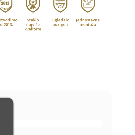
izvodimo
Staklo
Ogledalo
Jednostavna
d 2013.
najviše
po mjeri
montaža
kvalitete