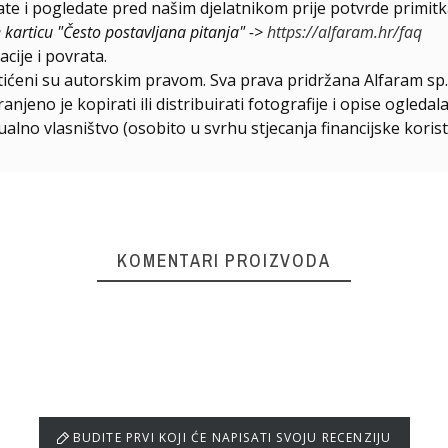
e i pogledate pred našim djelatnikom prije potvrde primitk
e karticu "Često postavljana pitanja" ->
https://alfaram.hr/faq
cije i povrata.
štićeni su autorskim pravom. Sva prava pridržana Alfaram sp. 
njeno je kopirati ili distribuirati fotografije i opise ogled
ualno vlasništvo (osobito u svrhu stjecanja financijske korist
KOMENTARI PROIZVODA
BUDITE PRVI KOJI ĆE NAPISATI SVOJU RECENZIJU