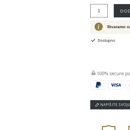
DOD
Stvaramo o
Dostupno
100% secure p
NAPIŠITE SVOJ