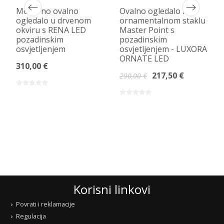
Moderno ovalno
Ovalno ogledalo na
ogledalo u drvenom
ornamentalnom staklu
okviru s RENA LED
Master Point s
pozadinskim
pozadinskim
osvjetljenjem
osvjetljenjem - LUXORA
ORNATE LED
310,00 €
217,50 €
290,00 €
Korisni linkovi
Povrati i reklamacije
Regulacija