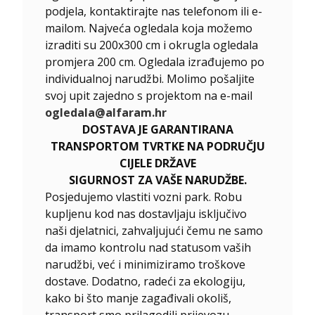
podjela, kontaktirajte nas telefonom ili e-
mailom. Najveća ogledala koja možemo
izraditi su 200x300 cm i okrugla ogledala
promjera 200 cm. Ogledala izrađujemo po
individualnoj narudžbi. Molimo pošaljite
svoj upit zajedno s projektom na e-mail
ogledala@alfaram.hr
DOSTAVA JE GARANTIRANA
TRANSPORTOM TVRTKE NA PODRUČJU
CIJELE DRŽAVE
SIGURNOST ZA VAŠE NARUDŽBE.
Posjedujemo vlastiti vozni park. Robu
kupljenu kod nas dostavljaju isključivo
naši djelatnici, zahvaljujući čemu ne samo
da imamo kontrolu nad statusom vaših
narudžbi, već i minimiziramo troškove
dostave. Dodatno, radeći za ekologiju,
kako bi što manje zagađivali okoliš,
transport smo prilagodili prijevozu