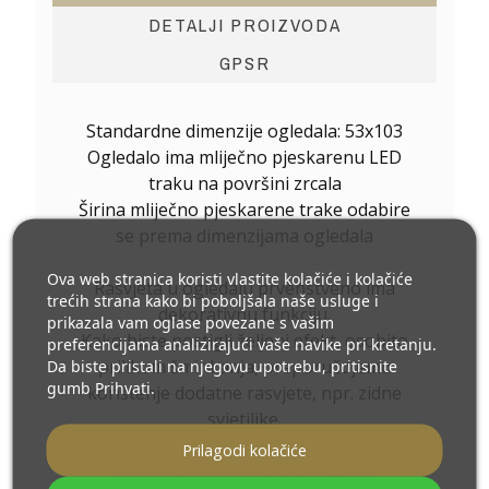
DETALJI PROIZVODA
GPSR
Standardne dimenzije ogledala: 53x103
Ogledalo ima mliječno pjeskarenu LED
traku na površini zrcala
Širina mliječno pjeskarene trake odabire
se prema dimenzijama ogledala
Ova web stranica koristi vlastite kolačiće i kolačiće
Rasvjeta u ogledalu prvenstveno ima
trećih strana kako bi poboljšala naše usluge i
dekorativnu funkciju.
prikazala vam oglase povezane s vašim
Kako biste postigli željeni efekt, osobito
preferencijama analizirajući vaše navike pri kretanju.
prilikom šminkanja, preporučujemo
Da biste pristali na njegovu upotrebu, pritisnite
gumb Prihvati.
korištenje dodatne rasvjete, npr. zidne
svjetiljke.
Ostale dimenzije izrađujemo prema
Prilagodi kolačiće
individualnoj narudžbi kupca
.