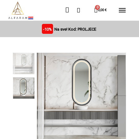
0,00 €
-10%
Na sve! Kod: PROLJECE