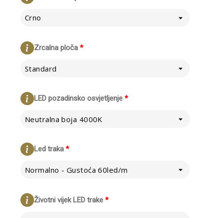
Crno
Zrcalna ploča
*
Standard
LED pozadinsko osvjetljenje
*
Neutralna boja 4000K
Led traka
*
Normalno - Gustoća 60led/m
Životni vijek LED trake
*