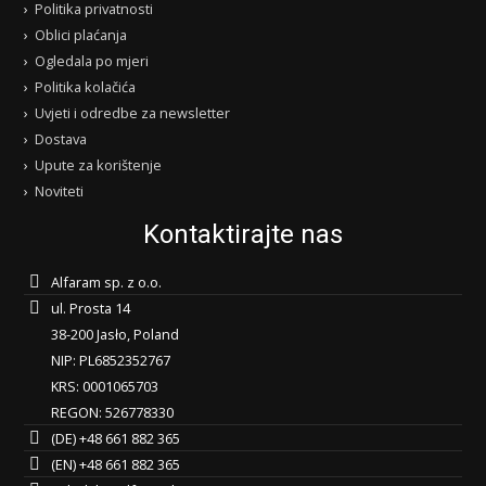
Politika privatnosti
Oblici plaćanja
Ogledala po mjeri
Politika kolačića
Uvjeti i odredbe za newsletter
Dostava
Upute za korištenje
Noviteti
Kontaktirajte nas
Alfaram sp. z o.o.
ul. Prosta 14
38-200 Jasło, Poland
NIP: PL6852352767
KRS: 0001065703
REGON: 526778330
(DE) +48 661 882 365
(EN) +48 661 882 365