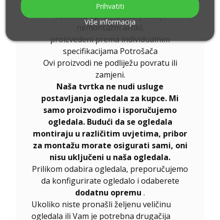
Ukoliko uz naručeni proizvod odaberete
Prihvatiti
dodatnu opremu
, isti postaje
Više informacija
nemontažni artikl,
proizvedeni prema individualnim
specifikacijama Potrošača
Ovi proizvodi ne podliježu povratu ili
zamjeni.
Naša tvrtka ne nudi usluge
postavljanja ogledala za kupce. Mi
samo proizvodimo i isporučujemo
ogledala. Budući da se ogledala
montiraju u različitim uvjetima, pribor
za montažu morate osigurati sami, oni
nisu uključeni u naša ogledala.
Prilikom odabira ogledala, preporučujemo
da konfigurirate ogledalo i odaberete
dodatnu opremu
.
Ukoliko niste pronašli željenu veličinu
ogledala ili Vam je potrebna drugačija